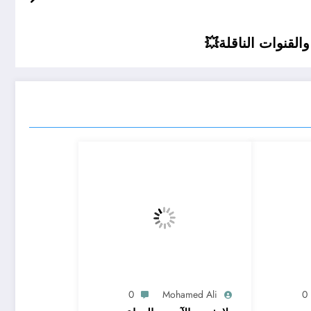
القنوات الناقلة💥
0
Mohamed Ali
0