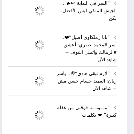
“السر في البداية 👀🔥..
الجيش الملكي ليس الأفضل،
لكن
“بابا زملكاوي أصيل”❤️..
آسر #محمد_صبري: أعشق
#الزمالك وأتمنى أشوف –
شاهد الآن
“لازم تبقى هادي”🤚.. ياسر
ريان: العميد حسام حسن مش
– شاهد الآن
“مـ ـوتـ ـه فوقني من غفلة
كبيرة” 💔 بكلمات