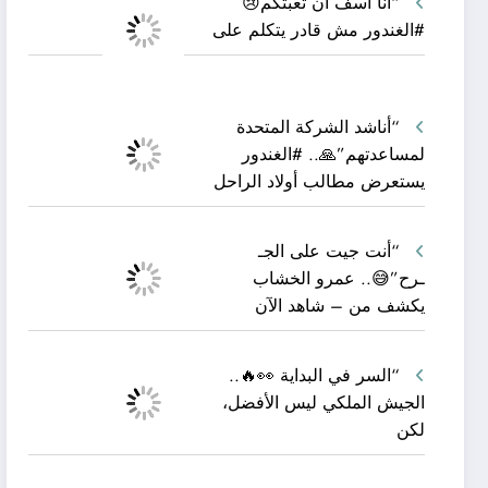
“أنا آسف أن تعبتكم😢
#الغندور مش قادر يتكلم على
“أناشد الشركة المتحدة
لمساعدتهم”🙏.. #الغندور
يستعرض مطالب أولاد الراحل
“أنت جيت على الجـ
ـرح”😅.. عمرو الخشاب
يكشف من – شاهد الآن
“السر في البداية 👀🔥..
الجيش الملكي ليس الأفضل،
لكن