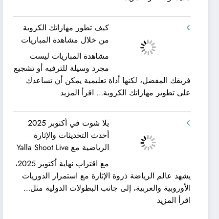
شركة
ورحلات
كيان
نيلية
كيف تطور مهاراتك الكروية
الخليج
–
من خلال مشاهدة المباريات
لنقل
بين
مشاهدة المباريات ليست
العفش
سحر
مجرد وسيلة للترفيه أو تشجيع
|
البحر
فريقك المفضل، لكنها أداة تعليمية يمكن أن تساعدك
تعرف
وجمال
:
على تطوير مهاراتك الكروية…
اقرأ المزيد
كيف
النيل
كيف
يمكن
مع
تطور
الحصول
شركة
يلا شوت في أكتوبر 2025
مهاراتك
على
جلوبال
أحدث التحديثات والإثارة
الكروية
خدمات
ألفا
الرياضية مع Yalla Shoot Live
من
نقل
ترافيل
مع اقتراب نهاية أكتوبر 2025،
خلال
عفش
يشهد عالم الرياضة ذروة الإثارة مع استمرار الدوريات
مشاهدة
مريحة
الأوروبية والعربية، إلى جانب البطولات الدولية مثل…
المباريات
وخالية
:
اقرأ المزيد
من
يلا
المفاجآت