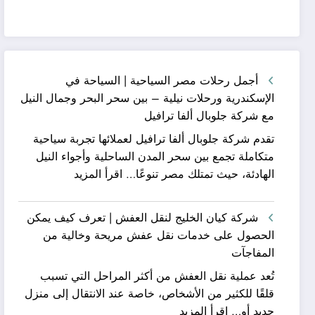
أجمل رحلات مصر السياحية | السياحة في
الإسكندرية ورحلات نيلية – بين سحر البحر وجمال النيل
مع شركة جلوبال ألفا ترافيل
تقدم شركة جلوبال ألفا ترافيل لعملائها تجربة سياحية
متكاملة تجمع بين سحر المدن الساحلية وأجواء النيل
:
الهادئة، حيث تمتلك مصر تنوعًا…
اقرأ المزيد
أجمل
رحلات
شركة كيان الخليج لنقل العفش | تعرف كيف يمكن
مصر
الحصول على خدمات نقل عفش مريحة وخالية من
السياحية
المفاجآت
|
تُعد عملية نقل العفش من أكثر المراحل التي تسبب
السياحة
قلقًا للكثير من الأشخاص، خاصة عند الانتقال إلى منزل
في
:
جديد أو…
اقرأ المزيد
الإسكندرية