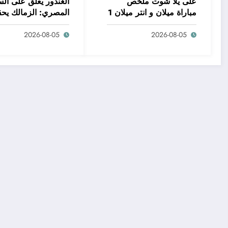
على يلا شوت ملخص
الغندور يعلق على الس
مباراة ميلان و انتر ميلان 1
المصري: الزمالك يح
إنجازًا بالفوز – شاهد 
2026-08-05
2026-08-05