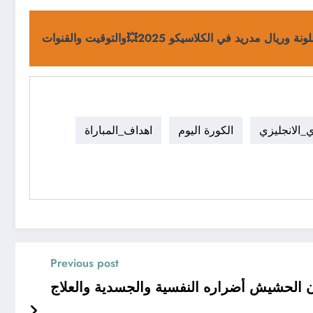
ل مدريد في الكلاسيكو 2025💥والتوقيت والقنوات
_الانجليزي
الكورة اليوم
اهداف_المباراة
Previous post
ن الحشيش أضراره النفسية والجسدية والعلاج