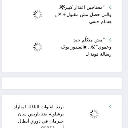
“محتاجين اعتذار كبير🤯..
واللي حصل مش مقبول⚠️🚨,,
هشام حنفي
“مش متكلّم جيد
وعفوي”😮.. #الغندور يوجّه
رسالة قوية لـ
تردد القنوات الناقلة لمباراة
برشلونة ضد باريس سان
جيرمان في دوري أبطال