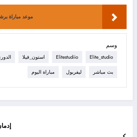
موعد مباراة برشلونة وريا
وسم
Elite_studio
Elitestudiio
استون_فيلا
الدوري
بث مباشر
ليفربول
مباراة اليوم
إدما