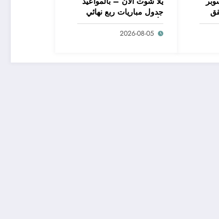
وبر
يلا شوت الآن – بالمواعيد
قق
جدول مباريات ربع نهائي
الآن
كأس إفريقيا للسيدات
2026.المغرب
2026-08-05