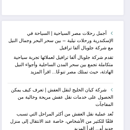
أجمل رحلات مصر السياحية | السياحة في
الإسكندرية ورحلات نيلية – بين سحر البحر وجمال النيل
مع شركة جلوبال ألفا ترافيل
تقدم شركة جلوبال ألفا ترافيل لعملائها تجربة سياحية
متكاملة تجمع بين سحر المدن الساحلية وأجواء النيل
:
الهادئة، حيث تمتلك مصر تنوعًا…
اقرأ المزيد
أجمل
رحلات
شركة كيان الخليج لنقل العفش | تعرف كيف يمكن
مصر
الحصول على خدمات نقل عفش مريحة وخالية من
السياحية
المفاجآت
|
تُعد عملية نقل العفش من أكثر المراحل التي تسبب
السياحة
قلقًا للكثير من الأشخاص، خاصة عند الانتقال إلى منزل
في
:
جديد أو…
اقرأ المزيد
الإسكندرية