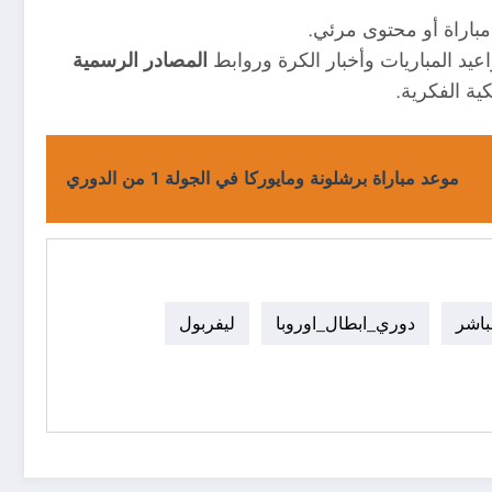
باراة أو محتوى مرئي.
عيد المباريات وأخبار الكرة وروابط
المصادر الرسمية
ية الفكرية.
موعد مباراة برشلونة ومايوركا في الجولة 1 من الدوري
باشر
دوري_ابطال_اوروبا
ليفربول