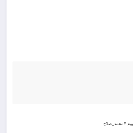
ليوم #محمد_صلاح