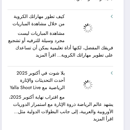
شركة
ورحلات
كيان
نيلية
كيف تطور مهاراتك الكروية
الخليج
–
من خلال مشاهدة المباريات
لنقل
بين
مشاهدة المباريات ليست
العفش
سحر
مجرد وسيلة للترفيه أو تشجيع
|
البحر
فريقك المفضل، لكنها أداة تعليمية يمكن أن تساعدك
تعرف
وجمال
:
على تطوير مهاراتك الكروية…
اقرأ المزيد
كيف
النيل
كيف
يمكن
مع
تطور
الحصول
شركة
يلا شوت في أكتوبر 2025
مهاراتك
على
جلوبال
أحدث التحديثات والإثارة
الكروية
خدمات
ألفا
الرياضية مع Yalla Shoot Live
من
نقل
ترافيل
مع اقتراب نهاية أكتوبر 2025،
خلال
عفش
يشهد عالم الرياضة ذروة الإثارة مع استمرار الدوريات
مشاهدة
مريحة
الأوروبية والعربية، إلى جانب البطولات الدولية مثل…
المباريات
وخالية
:
اقرأ المزيد
من
يلا
المفاجآت