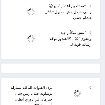
“محتاجين اعتذار كبير🤯..
واللي حصل مش مقبول⚠️🚨,,
هشام حنفي
“مش متكلّم جيد
وعفوي”😮.. #الغندور يوجّه
رسالة قوية لـ
تردد القنوات الناقلة لمباراة
برشلونة ضد باريس سان
جيرمان في دوري أبطال