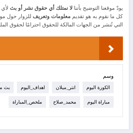
يودّ موقعنا التوضيح بأننا
لا نمتلك أي حقوق نشر أو بث
لأي م
كل ما نقوم به هو تقديم
معلومات وتعريف
للزوار حول موا
التي تُنشر من الجهات المالكة للحقوق احترامًا لحقوق الملك
وسم
الكورة اليوم
انتر_ميلان
اهداف_اليوم
بث م
مباراة اليوم
محمد_صلاح
ملخص_المباراة