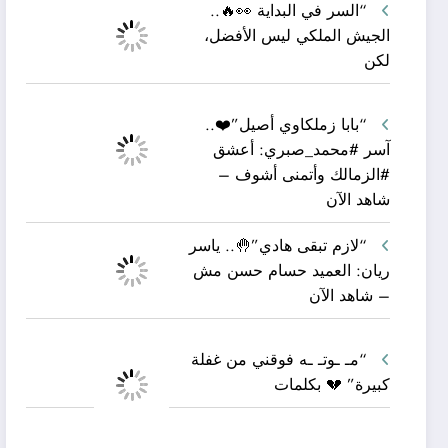
“السر في البداية 👀🔥..
الجيش الملكي ليس الأفضل،
لكن
“بابا زملكاوي أصيل”❤️..
آسر #محمد_صبري: أعشق
#الزمالك وأتمنى أشوف –
شاهد الآن
“لازم تبقى هادي”🤚.. ياسر
ريان: العميد حسام حسن مش
– شاهد الآن
“مـ ـوتـ ـه فوقني من غفلة
كبيرة” 💔 بكلمات