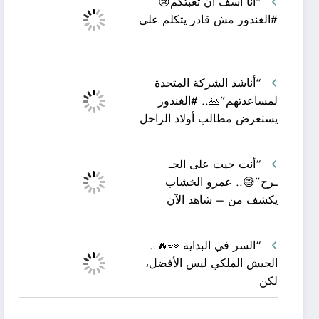
“أنا آسف أن تعبتكم😢
#الغندور مش قادر يتكلم على
“أناشد الشركة المتحدة
لمساعدتهم”🙏.. #الغندور
يستعرض مطالب أولاد الراحل
“أنت جيت على الجـ
ـرح”😅.. عمرو الخشاب
يكشف من – شاهد الآن
“السر في البداية 👀🔥..
الجيش الملكي ليس الأفضل،
لكن