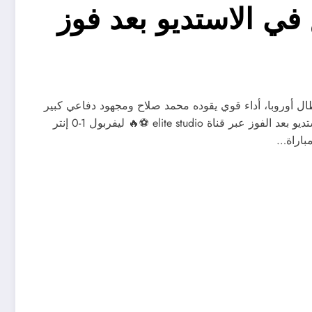
في الاستديو بعد فوز
وإنتر ميلان بفوز ليفربول 1-0 في دوري أبطال أوروبا، أداء قوي يقوده محمد صلاح ومجهود دفاعي كبير
حافظ على الفوز حتى النهاية. تحليل كامل للمباراة ورد فعل الاستديو بعد الفوز عبر قناة elite studio ⚽🔥 ليفربول 1-0 إنتر
مباراة…