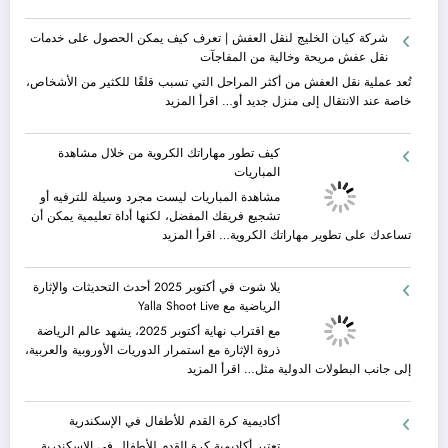
أجمل
رحلات
شركة كيان الخليج لنقل العفش | تعرف كيف يمكن الحصول على خدمات
مصر
نقل عفش مريحة وخالية من المفاجآت
السياحية
|
تُعد عملية نقل العفش من أكثر المراحل التي تسبب قلقًا للكثير من الأشخاص،
السياحة
:
خاصة عند الانتقال إلى منزل جديد أو…
اقرأ المزيد
في
شركة
الإسكندرية
كيان
كيف تطور مهاراتك الكروية من خلال مشاهدة
ورحلات
الخليج
المباريات
نيلية
لنقل
–
العفش
مشاهدة المباريات ليست مجرد وسيلة للترفيه أو
بين
|
تشجيع فريقك المفضل، لكنها أداة تعليمية يمكن أن
سحر
تعرف
:
تساعدك على تطوير مهاراتك الكروية…
اقرأ المزيد
البحر
كيف
كيف
وجمال
يمكن
تطور
يلا شوت في أكتوبر 2025 أحدث التحديثات والإثارة
النيل
الحصول
مهاراتك
الرياضية مع Yalla Shoot Live
مع
على
الكروية
شركة
خدمات
من
مع اقتراب نهاية أكتوبر 2025، يشهد عالم الرياضة
جلوبال
نقل
خلال
ذروة الإثارة مع استمرار الدوريات الأوروبية والعربية،
ألفا
عفش
مشاهدة
:
إلى جانب البطولات الدولية مثل…
اقرأ المزيد
ترافيل
مريحة
المباريات
يلا
وخالية
شوت
أكاديمية كرة القدم للأطفال في الإسكندرية
من
في
المفاجآت
أكتوبر
تعتبر أكاديمية كرة القدم للأطفال في الإسكندرية