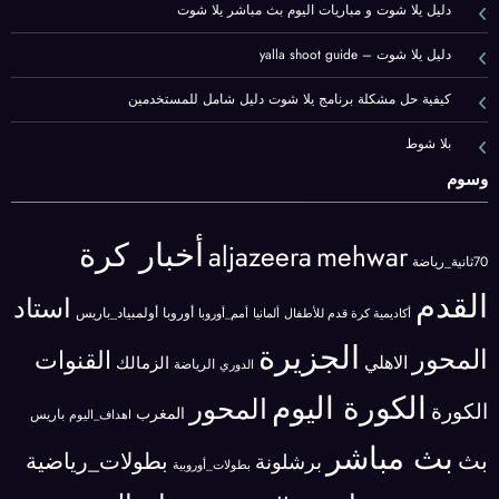
دليل يلا شوت و مباريات اليوم بث مباشر يلا شوت
دليل يلا شوت – yalla shoot guide
كيفية حل مشكلة برنامج يلا شوت دليل شامل للمستخدمين
بلا شوط
وسوم
أخبار كرة
aljazeera
mehwar
70ثانية_رياضة
القدم
استاد
أوروبا
أولمبياد_باريس
أكاديمية كرة قدم للأطفال
ألمانيا
أمم_أوروبا
الجزيرة
المحور
القنوات
الاهلي
الزمالك
الرياضة
الدوري
الكورة اليوم
المحور
الكورة
المغرب
باريس
اهداف_اليوم
بث مباشر
بث
بطولات_رياضية
برشلونة
بطولات_أوروبية