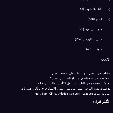
دليل يلا شوت
(143)
فيديو
(558)
قنوات رياضية
(92)
مباريات اليوم
(1٬523)
منوعات
(69)
الاحدث
هشام نصر : مش عاوز أسلم على لاعيبه.. ومن
يلا شوت الآن – #ملخص مباراة الجزائر وتونس 1
رسميُا منتخب مصر للناشئين يتأهل لكأس العالم .. وإصابة
يلا شوت يقدم الترجي يفوز على سان بيدرو الايفواري 🔥 وتألق الانتدابات
على يلا شوت Inter Miami CF vs. Atlético San Luis | Leagues
الأكثر قراءة