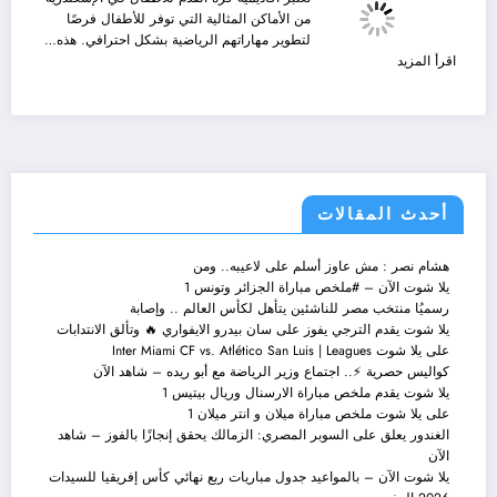
2025
من الأماكن المثالية التي توفر للأطفال فرصًا
أحدث
لتطوير مهاراتهم الرياضية بشكل احترافي. هذه…
التحديثات
:
اقرأ المزيد
والإثارة
أكاديمية
الرياضية
كرة
مع
القدم
Yalla
للأطفال
Shoot
في
Live
الإسكندرية
أحدث المقالات
هشام نصر : مش عاوز أسلم على لاعيبه.. ومن
يلا شوت الآن – #ملخص مباراة الجزائر وتونس 1
رسميُا منتخب مصر للناشئين يتأهل لكأس العالم .. وإصابة
يلا شوت يقدم الترجي يفوز على سان بيدرو الايفواري 🔥 وتألق الانتدابات
على يلا شوت Inter Miami CF vs. Atlético San Luis | Leagues
كواليس حصرية ⚡.. اجتماع وزير الرياضة مع أبو ريده – شاهد الآن
يلا شوت يقدم ملخص مباراة الارسنال وريال بيتيس 1
على يلا شوت ملخص مباراة ميلان و انتر ميلان 1
الغندور يعلق على السوبر المصري: الزمالك يحقق إنجازًا بالفوز – شاهد
الآن
يلا شوت الآن – بالمواعيد جدول مباريات ربع نهائي كأس إفريقيا للسيدات