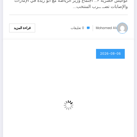
كواليس حصرية ⚡.. اجتماع وزير الرياضة مع أبو ريده في الإمارات
والإصابات تضــ ــرب المنتخب…
Mohamed Ali
0 تعليقات
قراءة المزيد
2026-08-06