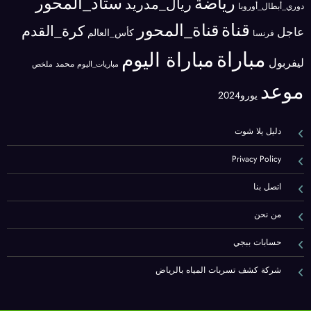
رياضة
ستاد_المحور
ريال_مدريد
دوري_أبطال_أوروبا
قناة
قناة_المحور
كرة_القدم
عاجل
كأس_العالم
فرنسا
مباراة
مباراة اليوم
ليفربول
محمد
مباريات_اليوم
ملخص
موعد
يورو2024
دليل يلا شوت
Privacy Policy
اتصل بنا
من نحن
حسابات ببجي
شركة كشف تسربات المياه بالرياض