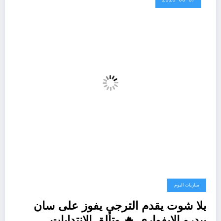
مباريات اليوم
يلا شوت يقدم الترجي يفوز على سان
بيدرو الايفواري 🔥 وتألق الانتدابات