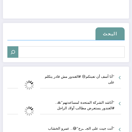
البحث
“أنا آسف أن تعبتكم😢 #الغندور مش قادر يتكلم
على
“أناشد الشركة المتحدة لمساعدتهم”🙏..
#الغندور يستعرض مطالب أولاد الراحل
“أنت جيت على الجـ ـرح”😅.. عمرو الخشاب