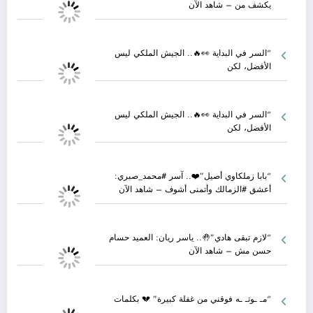
يكشف من – شاهد الآن
“السر في البداية 👀🔥.. الجيش الملكي ليس
الأفضل، لكن
“السر في البداية 👀🔥.. الجيش الملكي ليس
الأفضل، لكن
“بابا زملكاوي أصيل”❤️.. آسر #محمد_صبري:
أعشق #الزمالك وأتمنى أشوف – شاهد الآن
“لازم تبقى هادي”🤚.. ياسر ريان: العميد حسام
حسن مش – شاهد الآن
“مـ ـوتـ ـه فوقني من غفلة كبيرة” 💔 بكلمات