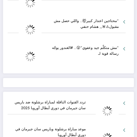
“محتاجين اعتذار كبير🤯.. واللي حصل مش
مقبول⚠️🚨,, هشام حنفي
“مش متكلّم جيد وعفوي”😮.. #الغندور يوجّه
رسالة قوية لـ
تردد القنوات الناقلة لمباراة برشلونة ضد باريس
سان جيرمان في دوري أبطال أوروبا 2025
موعد مباراة برشلونة وباريس سان جيرمان في
دوري أبطال أوروبا