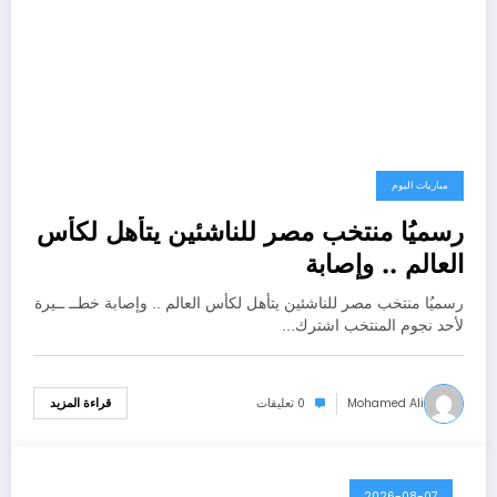
مباريات اليوم
رسميُا منتخب مصر للناشئين يتأهل لكأس
العالم .. وإصابة
رسميُا منتخب مصر للناشئين يتأهل لكأس العالم .. وإصابة خطــ ــيرة
لأحد نجوم المنتخب اشترك…
Mohamed Ali
0 تعليقات
قراءة المزيد
2026-08-07