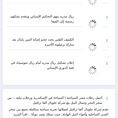
ريال مدريد يتهم التحكيم الإسباني ويتقدم بشكوى
رسمية إلى الفيفا
الكشف الطبي يحدد حجم إصابة لامين يامال بعد
مباراة برشلونة الأخيرة
إعلان تشكيل ريال مدريد أمام ريال سوسيداد في
قمة الدوري الإسباني
أجمل رحلات مصر السياحية | السياحة في الإسكندرية ورحلات نيلية – بين
سحر البحر وجمال النيل مع شركة جلوبال ألفا ترافيل
تقدم شركة جلوبال ألفا ترافيل لعملائها تجربة سياحية متكاملة تجمع بين سحر
:
المدن الساحلية وأجواء النيل الهادئة، حيث تمتلك مصر تنوعًا…
اقرأ المزيد