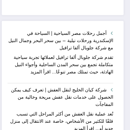
أجمل رحلات مصر السياحية | السياحة في
الإسكندرية ورحلات نيلية – بين سحر البحر وجمال النيل
مع شركة جلوبال ألفا ترافيل
تقدم شركة جلوبال ألفا ترافيل لعملائها تجربة سياحية
متكاملة تجمع بين سحر المدن الساحلية وأجواء النيل
:
الهادئة، حيث تمتلك مصر تنوعًا…
اقرأ المزيد
أجمل
رحلات
شركة كيان الخليج لنقل العفش | تعرف كيف يمكن
مصر
الحصول على خدمات نقل عفش مريحة وخالية من
السياحية
المفاجآت
|
تُعد عملية نقل العفش من أكثر المراحل التي تسبب
السياحة
قلقًا للكثير من الأشخاص، خاصة عند الانتقال إلى منزل
في
:
جديد أو…
اقرأ المزيد
الإسكندرية