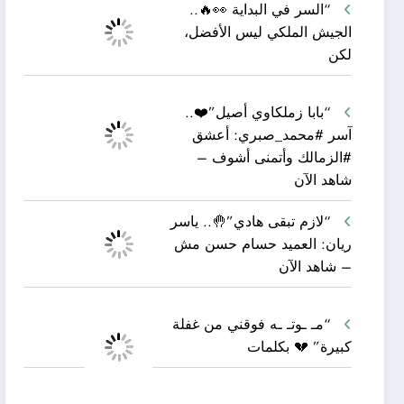
“السر في البداية 👀🔥..
الجيش الملكي ليس الأفضل،
لكن
“بابا زملكاوي أصيل”❤️..
آسر #محمد_صبري: أعشق
#الزمالك وأتمنى أشوف –
شاهد الآن
“لازم تبقى هادي”🤚.. ياسر
ريان: العميد حسام حسن مش
– شاهد الآن
“مـ ـوتـ ـه فوقني من غفلة
كبيرة” 💔 بكلمات