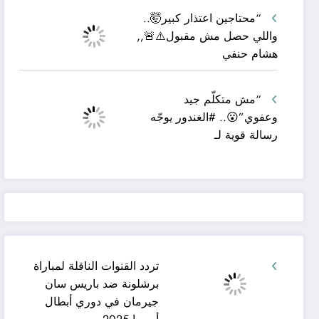
“محتاجين اعتذار كبير🤯..
واللي حصل مش مقبول⚠️🚨,,
هشام حنفي
“مش متكلّم جيد
وعفوي”😮.. #الغندور يوجّه
رسالة قوية لـ
تردد القنوات الناقلة لمباراة
برشلونة ضد باريس سان
جيرمان في دوري أبطال