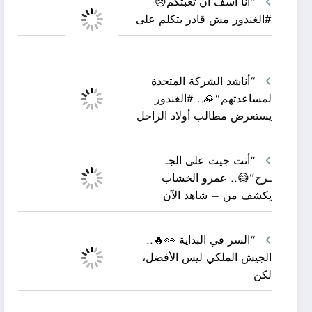
“أنا آسف أن تعبتكم😢
#الغندور مش قادر يتكلم على
“أناشد الشركة المتحدة
لمساعدتهم”🙏.. #الغندور
يستعرض مطالب أولاد الراحل
“أنت جيت على الجـ
ـرح”😅.. عمرو الخشاب
يكشف من – شاهد الآن
“السر في البداية 👀🔥..
الجيش الملكي ليس الأفضل،
لكن