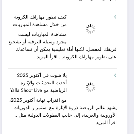
شركة
ورحلات
كيان
نيلية
كيف تطور مهاراتك الكروية
الخليج
–
من خلال مشاهدة المباريات
لنقل
بين
مشاهدة المباريات ليست
العفش
سحر
مجرد وسيلة للترفيه أو تشجيع
|
البحر
فريقك المفضل، لكنها أداة تعليمية يمكن أن تساعدك
تعرف
وجمال
:
على تطوير مهاراتك الكروية…
اقرأ المزيد
كيف
النيل
كيف
يمكن
مع
تطور
الحصول
شركة
يلا شوت في أكتوبر 2025
مهاراتك
على
جلوبال
أحدث التحديثات والإثارة
الكروية
خدمات
ألفا
الرياضية مع Yalla Shoot Live
من
نقل
ترافيل
مع اقتراب نهاية أكتوبر 2025،
خلال
عفش
يشهد عالم الرياضة ذروة الإثارة مع استمرار الدوريات
مشاهدة
مريحة
الأوروبية والعربية، إلى جانب البطولات الدولية مثل…
المباريات
وخالية
:
اقرأ المزيد
من
يلا
المفاجآت