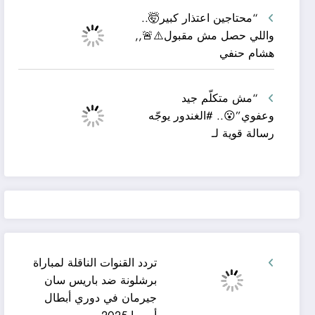
“محتاجين اعتذار كبير🤯..
واللي حصل مش مقبول⚠️🚨,,
هشام حنفي
“مش متكلّم جيد
وعفوي”😮.. #الغندور يوجّه
رسالة قوية لـ
تردد القنوات الناقلة لمباراة
برشلونة ضد باريس سان
جيرمان في دوري أبطال