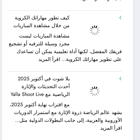
شركة
ورحلات
كيان
نيلية
كيف تطور مهاراتك الكروية
الخليج
–
من خلال مشاهدة المباريات
لنقل
بين
مشاهدة المباريات ليست
العفش
سحر
مجرد وسيلة للترفيه أو تشجيع
|
البحر
فريقك المفضل، لكنها أداة تعليمية يمكن أن تساعدك
تعرف
وجمال
:
على تطوير مهاراتك الكروية…
اقرأ المزيد
كيف
النيل
كيف
يمكن
مع
تطور
الحصول
شركة
يلا شوت في أكتوبر 2025
مهاراتك
على
جلوبال
أحدث التحديثات والإثارة
الكروية
خدمات
ألفا
الرياضية مع Yalla Shoot Live
من
نقل
ترافيل
مع اقتراب نهاية أكتوبر 2025،
خلال
عفش
يشهد عالم الرياضة ذروة الإثارة مع استمرار الدوريات
مشاهدة
مريحة
الأوروبية والعربية، إلى جانب البطولات الدولية مثل…
المباريات
وخالية
:
اقرأ المزيد
من
يلا
المفاجآت