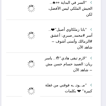
“السر في البداية 👀🔥..
الجيش الملكي ليس الأفضل،
لكن
“بابا زملكاوي أصيل”❤️..
آسر #محمد_صبري: أعشق
#الزمالك وأتمنى أشوف –
شاهد الآن
“لازم تبقى هادي”🤚.. ياسر
ريان: العميد حسام حسن مش
– شاهد الآن
“مـ ـوتـ ـه فوقني من غفلة
كبيرة” 💔 بكلمات