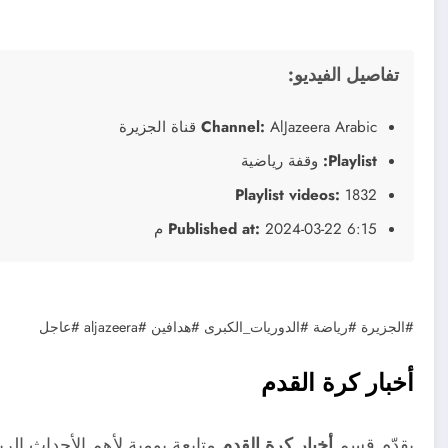
تفاصيل الفيديو:
AlJazeera Arabic قناة الجزيرة
Channel:
Playlist:
وقفة رياضية
Playlist videos:
1832
2024-03-22 6:15 م
Published at:
#الجزيرة #رياضة #الدوريات_الكبرى #هدافين #aljazeera #عاجل
أخبار كرة القدم
يقدّم قسم
أخبار كرة القدم
متابعة يومية لأهم الأحداث الرياض