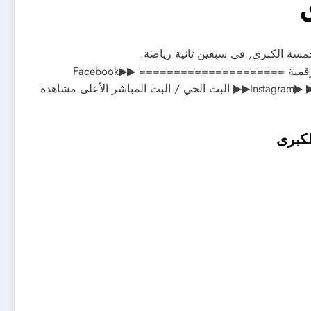
مسة الكبرى, في سبعين ثانية رياضة.
===================== تابعونا على منصات الجزيرة الرقمية ===================== ▶Facebook▶
▶Instagram▶ ▶Twitter▶ ▶Twitter▶ ▶ ▶ Live▶ AlJazeera mobile applications▶ البث الحي / البث المباشر الأعلى مشاهدة
لكبرى