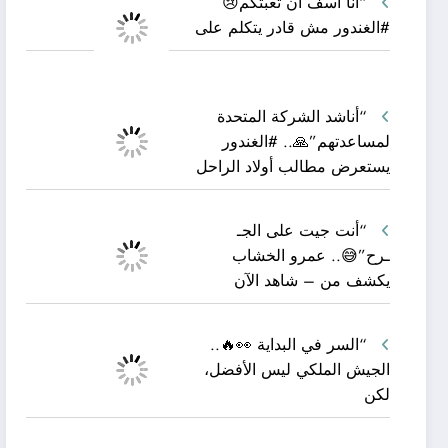
“أنا آسف أن تعبتكم😢
#الغندور مش قادر يتكلم على
“أناشد الشركة المتحدة
لمساعدتهم”🙏.. #الغندور
يستعرض مطالب أولاد الراحل
“أنت جيت على الجـ
ـرح”😅.. عمرو الخشاب
يكشف من – شاهد الآن
“السر في البداية 👀🔥..
الجيش الملكي ليس الأفضل،
لكن