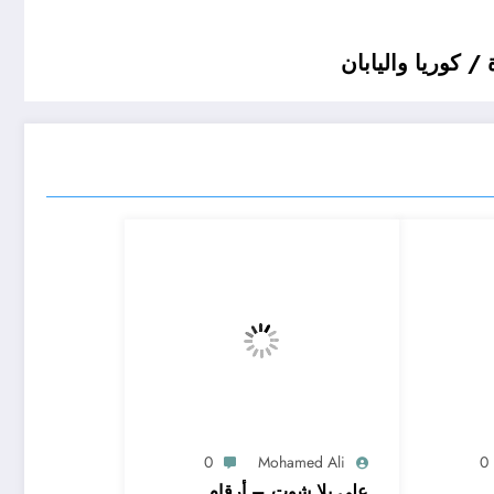
 كوريا واليابان
0
Mohamed Ali
0
على يلا شوت – أرقام