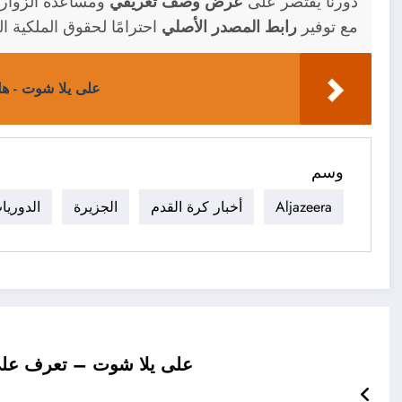
دورنا يقتصر على
عرض وصف تعريفي
ومساعدة الزوار 
مع توفير
رابط المصدر الأصلي
احترامًا لحقوق الملكية ال
على يلا شوت - هل
وسم
Aljazeera
أخبار كرة القدم
الجزيرة
الدوريا
على يلا شوت – تعرف على 