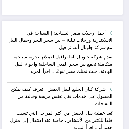
أجمل رحلات مصر السياحية | السياحة في
الإسكندرية ورحلات نيلية – بين سحر البحر وجمال النيل
مع شركة جلوبال ألفا ترافيل
تقدم شركة جلوبال ألفا ترافيل لعملائها تجربة سياحية
متكاملة تجمع بين سحر المدن الساحلية وأجواء النيل
:
الهادئة، حيث تمتلك مصر تنوعًا…
اقرأ المزيد
أجمل
رحلات
شركة كيان الخليج لنقل العفش | تعرف كيف يمكن
مصر
الحصول على خدمات نقل عفش مريحة وخالية من
السياحية
المفاجآت
|
تُعد عملية نقل العفش من أكثر المراحل التي تسبب
السياحة
قلقًا للكثير من الأشخاص، خاصة عند الانتقال إلى منزل
في
:
جديد أو…
اقرأ المزيد
الإسكندرية