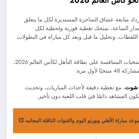
أبرز أحداث كرة ا
تتضاعف الإثارة، وتزداد متابعة عشاق الساحرة الم
. في هذا القسم المتجدد على مدار الساعة، ن
المواجهات الساخنة، نتائج المباريات، تشكيلات الفرق،
نأخذك في رحلة رياضية مشتعلة، مع متابعة خاصة لكل المنتخبات المتنافسة على بطاقة التأهل لكأس العالم 2026،
وأبرز اللاع
، مع تغطية دقيقة لأحداث المباريات، وتحديث
يلا ش
من المصادر الرسمية فور صدورها، ليكون المش
موعد مباراة الأهلي وبورتو اليوم والقنوات الناقلة المجانيه 