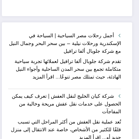
أجمل رحلات مصر السياحية | السياحة في
الإسكندرية ورحلات نيلية – بين سحر البحر وجمال النيل
مع شركة جلوبال ألفا ترافيل
تقدم شركة جلوبال ألفا ترافيل لعملائها تجربة سياحية
متكاملة تجمع بين سحر المدن الساحلية وأجواء النيل
:
الهادئة، حيث تمتلك مصر تنوعًا…
اقرأ المزيد
أجمل
رحلات
شركة كيان الخليج لنقل العفش | تعرف كيف يمكن
مصر
الحصول على خدمات نقل عفش مريحة وخالية من
السياحية
المفاجآت
|
تُعد عملية نقل العفش من أكثر المراحل التي تسبب
السياحة
قلقًا للكثير من الأشخاص، خاصة عند الانتقال إلى منزل
في
:
جديد أو…
اقرأ المزيد
الإسكندرية