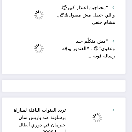
“محتاجين اعتذار كبير🤯..
واللي حصل مش مقبول⚠️🚨,,
هشام حنفي
“مش متكلّم جيد
وعفوي”😮.. #الغندور يوجّه
رسالة قوية لـ
تردد القنوات الناقلة لمباراة
برشلونة ضد باريس سان
جيرمان في دوري أبطال