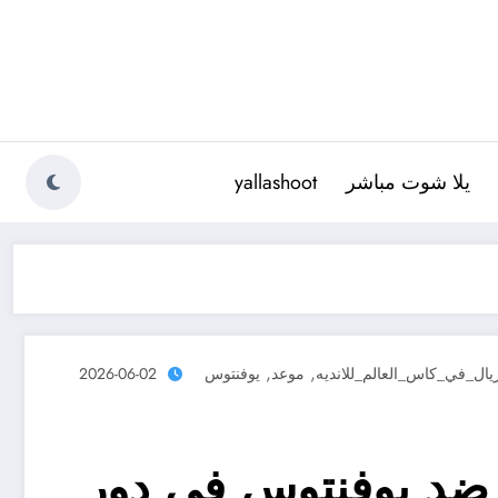
يلا شوت مباشر
yallashoot
,
,
ريال_في_كاس_العالم_للانديه
موعد
يوفنتوس
2026-06-02
 ضد يوفنتوس في دور