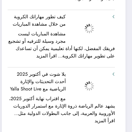
شركة
ورحلات
كيان
نيلية
كيف تطور مهاراتك الكروية
الخليج
–
من خلال مشاهدة المباريات
لنقل
بين
مشاهدة المباريات ليست
العفش
سحر
مجرد وسيلة للترفيه أو تشجيع
|
البحر
فريقك المفضل، لكنها أداة تعليمية يمكن أن تساعدك
تعرف
وجمال
:
على تطوير مهاراتك الكروية…
اقرأ المزيد
كيف
النيل
كيف
يمكن
مع
تطور
الحصول
شركة
يلا شوت في أكتوبر 2025
مهاراتك
على
جلوبال
أحدث التحديثات والإثارة
الكروية
خدمات
ألفا
الرياضية مع Yalla Shoot Live
من
نقل
ترافيل
مع اقتراب نهاية أكتوبر 2025،
خلال
عفش
يشهد عالم الرياضة ذروة الإثارة مع استمرار الدوريات
مشاهدة
مريحة
الأوروبية والعربية، إلى جانب البطولات الدولية مثل…
المباريات
وخالية
:
اقرأ المزيد
من
يلا
المفاجآت