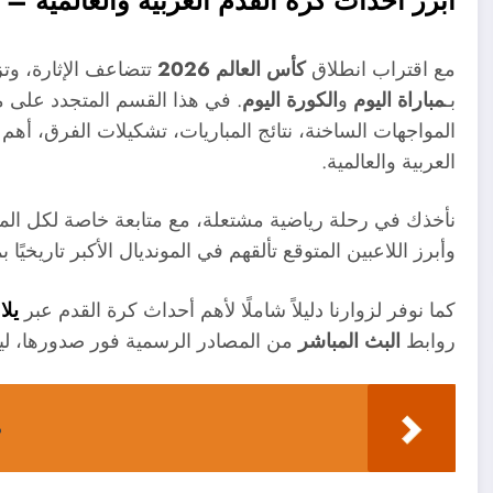
لقدم العربية والعالمية – نحو كأس العالم 2026
ستديرة لكل ما يتعلق
كأس العالم 2026
مع اقتراب انطلاق
منحك تغطية فورية ولحظية لكل
الكورة اليوم
و
مباراة اليوم
بـ
 أهم اللقطات، وتحليل ما قبل وبعد كل مباراة في البطولات
العربية والعالمية.
بين المتوقع تألقهم في المونديال الأكبر تاريخيًا بمشاركة 48 منتخبًا لأول مرة.
وت
كما نوفر لزوارنا دليلاً شاملًا لأهم أحداث كرة القدم عبر
اهد دائمًا في قلب اللعبة دون تأخير.
البث المباشر
روابط
