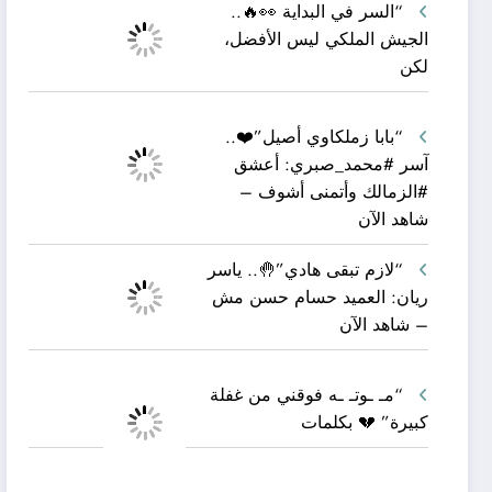
“السر في البداية 👀🔥..
الجيش الملكي ليس الأفضل،
لكن
“بابا زملكاوي أصيل”❤️..
آسر #محمد_صبري: أعشق
#الزمالك وأتمنى أشوف –
شاهد الآن
“لازم تبقى هادي”🤚.. ياسر
ريان: العميد حسام حسن مش
– شاهد الآن
“مـ ـوتـ ـه فوقني من غفلة
كبيرة” 💔 بكلمات