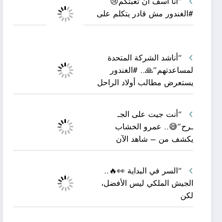
“أنا آسف أن تعبتكم😢
#الغندور مش قادر يتكلم على
“أناشد الشركة المتحدة
لمساعدتهم”🙏.. #الغندور
يستعرض مطالب أولاد الراحل
“أنت جيت على الجـ
ـرح”😅.. عمرو الخشاب
يكشف من – شاهد الآن
“السر في البداية 👀🔥..
الجيش الملكي ليس الأفضل،
لكن