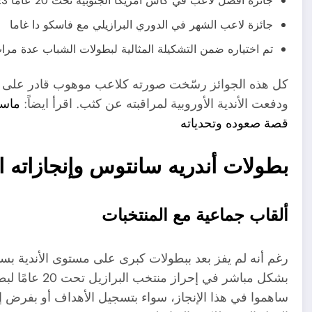
جائزة أفضل لاعب في كأس أمريكا الجنوبية تحت 20 عامًا 2023
جائزة لاعب الشهر في الدوري البرازيلي مع فاسكو دا غاما
تم اختياره ضمن التشكيلة المثالية لبطولات الشباب عدة مرا
كل هذه الجوائز رسّخت صورته كلاعب موهوب قادر على تم
ودفعت الأندية الأوروبية لمراقبته عن كثب. اقرأ ايضاً:
قصة صعوده وتحدياته
بطولات أندريه سانتوس وإنجازاته ا
ألقاب جماعية مع المنتخبات
رغم أنه لم يفز بعد ببطولات كبرى على مستوى الأندية بسب
ساهموا في هذا الإنجاز، سواء بتسجيل الأهداف أو بفرض إي