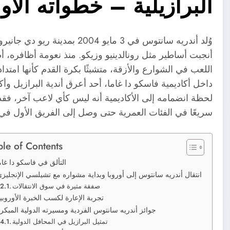
البرازيلية – خطواته الأو
وُلد أندريه سانتوس في 3 مايو 4
أنجبت أساطير مثل رونالدينيو وزيكو. منذ نعومة أظافره، أ
اللعب في الشوارع والأزقة، متشبثًا بكرة القدم كأنها امت
داخل أكاديمية فاسكو دا غاما، أحد أعرق أندية البرازيل و
لحظة انضمامه إلى الأكاديمية أنه ليس كأي لاعب آخر، فقد ام
سريعًا في الفئات العمرية حتى وصل إلى الفريق الأول ف
ble of Contents
التألق في فاسكو دا غام
انتقال أندريه سانتوس إلى أوروبا وبداية مشواره مع تشيلسي الإنجليز
صفقة مثيرة في سوق الانتقالات
تجربة الإعارة لكسب الخبرة الأوروبي
جوائز أندريه سانتوس الفردية ومسيرته الدولية المبكر
تمثيل البرازيل في المحافل الدولية