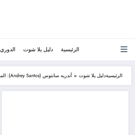
لتجاوز
لى
لمحتوى
الرئيسية
دليل يلا شوت
الدوري 
الرئيسية
دليل يلا شوت
أندريه سانتوس (Andrey Santos): الموهبة البرازيلية – خطواته الأولى في أوروبا