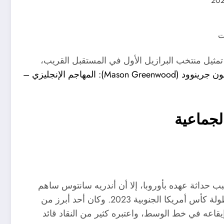
ت
ثيل منتخب البرازيل الأول في المستقبل القريب،
ماسون جرينوود (Mason Greenwood): المهاجم الإنجليزي –
لجماعية
ب حداثة عهده بأوروبا، إلا أن أندريه سانتوس ساهم
بشكل مباشر في إحراز منتخب البرازيل تحت 20 عامًا لبطولة كأس أمريكا الجنوبية 2023. وكان أحد أبرز من
قاعه في خط الوسط، واعتبره كثير من النقاد قائد