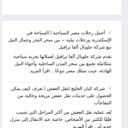
أجمل رحلات مصر السياحية | السياحة في
الإسكندرية ورحلات نيلية – بين سحر البحر وجمال النيل
مع شركة جلوبال ألفا ترافيل
تقدم شركة جلوبال ألفا ترافيل لعملائها تجربة سياحية
متكاملة تجمع بين سحر المدن الساحلية وأجواء النيل
:
الهادئة، حيث تمتلك مصر تنوعًا…
اقرأ المزيد
أجمل
رحلات
شركة كيان الخليج لنقل العفش | تعرف كيف يمكن
مصر
الحصول على خدمات نقل عفش مريحة وخالية من
السياحية
المفاجآت
|
تُعد عملية نقل العفش من أكثر المراحل التي تسبب
السياحة
قلقًا للكثير من الأشخاص، خاصة عند الانتقال إلى منزل
في
:
جديد أو…
اقرأ المزيد
الإسكندرية