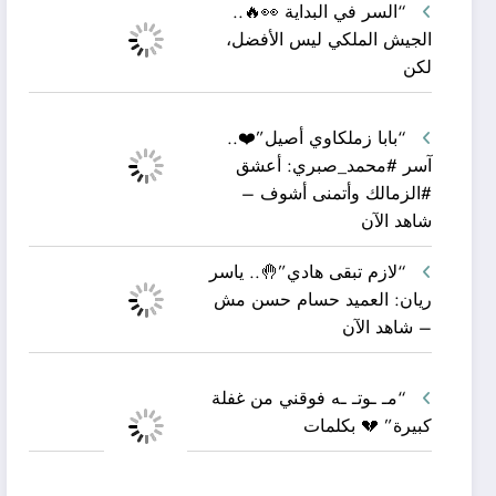
“السر في البداية 👀🔥..
الجيش الملكي ليس الأفضل،
لكن
“بابا زملكاوي أصيل”❤️..
آسر #محمد_صبري: أعشق
#الزمالك وأتمنى أشوف –
شاهد الآن
“لازم تبقى هادي”🤚.. ياسر
ريان: العميد حسام حسن مش
– شاهد الآن
“مـ ـوتـ ـه فوقني من غفلة
كبيرة” 💔 بكلمات