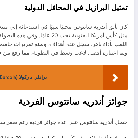
تمثيل البرازيل في المحافل الدولية
كان تألق أندريه سانتوس محليًا سببًا في استدعائه إلى م
مثل كأس أمريكا الجنوبية تحت 20 عا
اللقب بأداء باهر. سجل عدة أهداف، وصنع تمريرات حاسمة
وتم اعتباره أفضل لاعب وسط في البطولة، مما رفع من قي
برادلي باركولا (Bradley Barcola): الجناح الفرنسي – مسيرته في الدوري الفرنسي
جوائز أندريه سانتوس الفردية
حصل أندريه سانتوس على عدة جوائز فردية رغم صغر سنه.