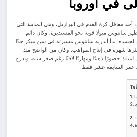
لى في أوروبا
200 بمدينة ريو دي جانيرو، أحد معاقل كرة القدم في البرازيل، وهي المدينة التي
ظهر سانتوس ميولًا قوية نحو المستديرة، وكان دائم
داد لجسده. بدأ أندريه سانتوس مسيرته في سن مبكر جدًا
أكثرها شهرة في إنتاج المواهب. وكان من الواضح منذ
تلك حضورًا ذهنيًا ومهاريًا لافتًا رغم صغر سنه، وتدرج
ي عمر السابعة عشر فقط.
Ta
ا
ي
ة
ة