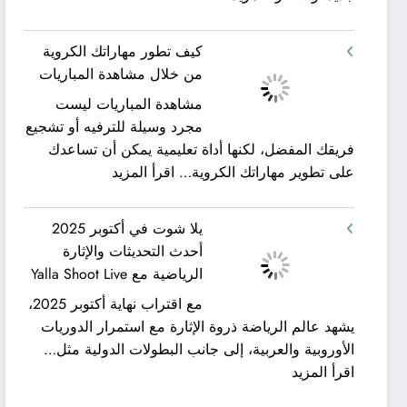
شركة
ورحلات
كيان
نيلية
كيف تطور مهاراتك الكروية
الخليج
–
من خلال مشاهدة المباريات
لنقل
بين
مشاهدة المباريات ليست
العفش
سحر
مجرد وسيلة للترفيه أو تشجيع
|
البحر
فريقك المفضل، لكنها أداة تعليمية يمكن أن تساعدك
تعرف
وجمال
:
على تطوير مهاراتك الكروية…
اقرأ المزيد
كيف
النيل
كيف
يمكن
مع
تطور
الحصول
شركة
يلا شوت في أكتوبر 2025
مهاراتك
على
جلوبال
أحدث التحديثات والإثارة
الكروية
خدمات
ألفا
الرياضية مع Yalla Shoot Live
من
نقل
ترافيل
مع اقتراب نهاية أكتوبر 2025،
خلال
عفش
يشهد عالم الرياضة ذروة الإثارة مع استمرار الدوريات
مشاهدة
مريحة
الأوروبية والعربية، إلى جانب البطولات الدولية مثل…
المباريات
وخالية
:
اقرأ المزيد
من
يلا
المفاجآت