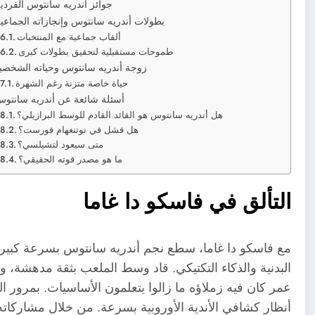
جوائز أندريه سانتوس الفردي
بطولات أندريه سانتوس وإنجازاته الجماعي
ألقاب جماعية مع المنتخبات
طموحات مستقبلية لتحقيق بطولات كبرى
زوجة أندريه سانتوس وحياته الشخصي
حياة خاصة متزنة رغم الشهرة
أسئلة شائعة عن أندريه سانتو
هل أندريه سانتوس هو القائد القادم للوسط البرازيلي؟
هل فشل في نوتنغهام فورست؟
متى سيعود لتشيلسي؟
ما هو مصدر قوته الحقيقي؟
التألق في فاسكو دا غاما
مع فاسكو دا غاما، سطع نجم أندريه سانتوس بسرعة كبير
البدنية والذكاء التكتيكي. قاد وسط الملعب بثقة مدهشة، 
عمر كان فيه زملاؤه ما زالوا يتعلمون الأساسيات. بمرور 
أنظار كشافي الأندية الأوروبية بسرعة. من خلال مشاركاته