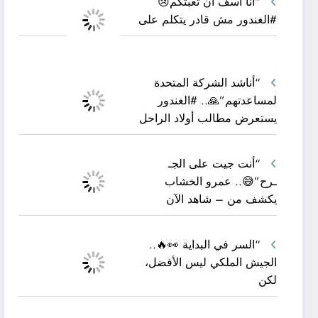
“أنا آسف أن تعبتكم😢
#الغندور مش قادر يتكلم على
“أناشد الشركة المتحدة
لمساعدتهم”🙏.. #الغندور
يستعرض مطالب أولاد الراحل
“أنت جيت على الجـ
ـرح”😅.. عمرو الخشاب
يكشف من – شاهد الآن
“السر في البداية 👀🔥..
الجيش الملكي ليس الأفضل،
لكن