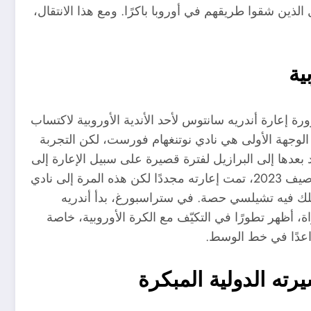
 الذين شقوا طريقهم في أوروبا باكرًا. ومع هذا الانتقال،
ية
ة إعارة أندريه سانتوس لأحد الأندية الأوروبية لاكتساب
ت الوجهة الأولى هي نادي نوتنغهام فورست، لكن التجربة
دها إلى البرازيل لفترة قصيرة على سبيل الإعارة إلى
فاسكو دا غاما، ليحافظ على لياقته وتطوره الفني، ثم في صيف 2023، تمت إعارته مجددًا لكن هذه المرة إلى نادي
لك فيه تشيلسي حصة. في ستراسبورغ، بدأ أندريه
 أظهر تطورًا في التكيّف مع الكرة الأوروبية، خاصة
اعدًا في خط الوسط.
رته الدولية المبكرة