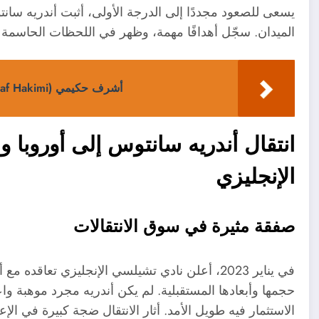
يسعى للصعود مجددًا إلى الدرجة الأولى، أثبت أندريه سانتوس
الميدان. سجّل أهدافًا مهمة، وظهر في اللحظات الحاسمة بر
أشرف حكيمي (Achraf Hakimi): الظهير المغربي – مسيرته بين أوروبا والعالم العربي
انتقال أندريه سانتوس إلى أوروبا 
الإنجليزي
صفقة مثيرة في سوق الانتقالات
في يناير 2023، أعلن نادي تشيلسي الإنجليزي تعا
حجمها وأبعادها المستقبلية. لم يكن أندريه مجرد موهبة وا
الاستثمار فيه طويل الأمد. أثار الانتقال ضجة كبيرة في الإع