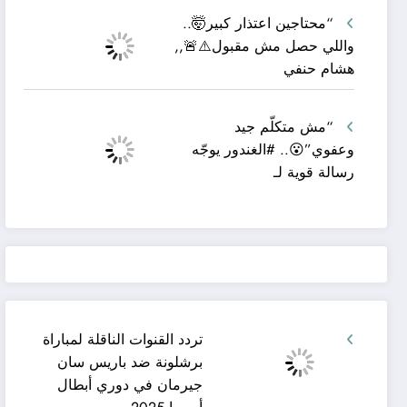
“محتاجين اعتذار كبير🤯..
واللي حصل مش مقبول⚠️🚨,,
هشام حنفي
“مش متكلّم جيد
وعفوي”😮.. #الغندور يوجّه
رسالة قوية لـ
تردد القنوات الناقلة لمباراة
برشلونة ضد باريس سان
جيرمان في دوري أبطال