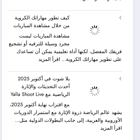
شركة
ورحلات
كيان
نيلية
كيف تطور مهاراتك الكروية
الخليج
–
من خلال مشاهدة المباريات
لنقل
بين
مشاهدة المباريات ليست
العفش
سحر
مجرد وسيلة للترفيه أو تشجيع
|
البحر
فريقك المفضل، لكنها أداة تعليمية يمكن أن تساعدك
تعرف
وجمال
:
على تطوير مهاراتك الكروية…
اقرأ المزيد
كيف
النيل
كيف
يمكن
مع
تطور
الحصول
شركة
يلا شوت في أكتوبر 2025
مهاراتك
على
جلوبال
أحدث التحديثات والإثارة
الكروية
خدمات
ألفا
الرياضية مع Yalla Shoot Live
من
نقل
ترافيل
مع اقتراب نهاية أكتوبر 2025،
خلال
عفش
يشهد عالم الرياضة ذروة الإثارة مع استمرار الدوريات
مشاهدة
مريحة
الأوروبية والعربية، إلى جانب البطولات الدولية مثل…
المباريات
وخالية
:
اقرأ المزيد
من
يلا
المفاجآت