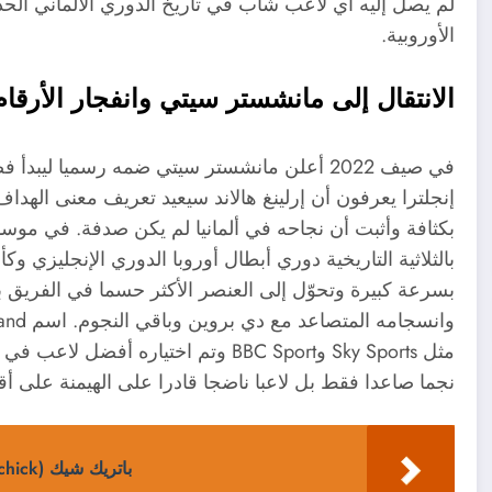
لم يصل إليه أي لاعب شاب في تاريخ الدوري الألماني الحد
الأوروبية.
الانتقال إلى مانشستر سيتي وانفجار الأرقام
في صيف 2022 أعلن مانشستر سيتي ضمه رسميا لي
إنجلترا يعرفون أن إرلينغ هالاند سيعيد تعريف معنى الهدا
بكثافة وأثبت أن نجاحه في ألمانيا لم يكن صدفة. في مو
بالثلاثية التاريخية دوري أبطال أوروبا الدوري الإنجليزي
بسرعة كبيرة وتحوّل إلى العنصر الأكثر حسما في الفري
مثل Sky Sports وBBC Sport وتم اختياره
نجما صاعدا فقط بل لاعبا ناضجا قادرا على الهيمنة على أق
باتريك شيك (Patrik Schick): المهاجم التشيكي – تألقه في الملاعب الإنجليزية