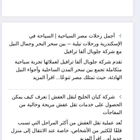
أجمل رحلات مصر السياحية | السياحة في
الإسكندرية ورحلات نيلية – بين سحر البحر وجمال النيل
مع شركة جلوبال ألفا ترافيل
تقدم شركة جلوبال ألفا ترافيل لعملائها تجربة سياحية
متكاملة تجمع بين سحر المدن الساحلية وأجواء النيل
:
الهادئة، حيث تمتلك مصر تنوعًا…
اقرأ المزيد
أجمل
رحلات
شركة كيان الخليج لنقل العفش | تعرف كيف يمكن
مصر
الحصول على خدمات نقل عفش مريحة وخالية من
السياحية
المفاجآت
|
تُعد عملية نقل العفش من أكثر المراحل التي تسبب
السياحة
قلقًا للكثير من الأشخاص، خاصة عند الانتقال إلى منزل
في
:
جديد أو…
اقرأ المزيد
الإسكندرية