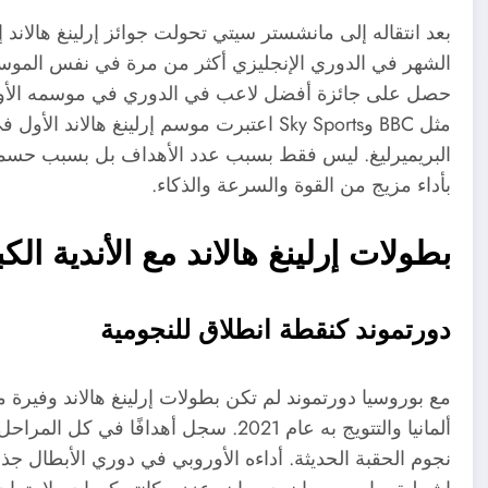
بعد انتقاله إلى مانشستر سيتي تحولت جوائز إرلينغ هالان
الشهر في الدوري الإنجليزي أكثر من مرة في نفس الموس
حصل على جائزة أفضل لاعب في الدوري في موسمه الأول وه
مثل BBC وSky Sports اعتبرت موسم إرلينغ هال
البريميرليغ. ليس فقط بسبب عدد الأهداف بل بسبب حسمه
بأداء مزيج من القوة والسرعة والذكاء.
بطولات إرلينغ هالاند مع الأندية الك
دورتموند كنقطة انطلاق للنجومية
مع بوروسيا دورتموند لم تكن بطولات إرلينغ هالاند وفير
ألمانيا والتتويج به عام 2021. سجل أهد
نجوم الحقبة الحديثة. أداءه الأوروبي في دوري الأبطال جذ