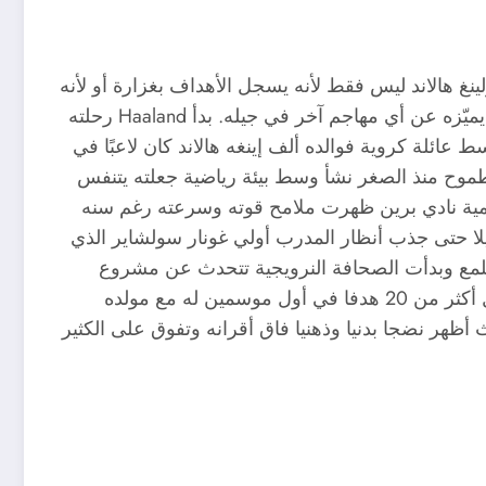
نغ هالاند ليس فقط لأنه يسجل الأهداف بغزارة أو لأنه
يمتلك بنية جسدية مرعبة بل لأنه خلق لنفسه أسلوبًا خاصًا يميّزه عن أي مهاجم آخر في جيله. بدأ Haaland رحلته
ة برين الصغيرة في النرويج هناك وُلد عام 2000 وسط عائلة كروية فوالده ألف إينغه هالاند كان لاعبًا في
لطموح منذ الصغر نشأ وسط بيئة رياضية جعلته يتنفس
أكاديمية نادي برين ظهرت ملامح قوته وسرعته رغم سنه
لا حتى جذب أنظار المدرب أولي غونار سولشاير الذي
يلمع وبدأت الصحافة النرويجية تتحدث عن مشروع
مهاجم نادر الحدوث. Haaland كان يقدم أداء ملفت وسجل أكثر من 20 هدفا في أول موسمين له مع مولده
 أظهر نضجا بدنيا وذهنيا فاق أقرانه وتفوق على الكثير