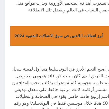
م تصدرت أهدافه الصحف الأوروبية وبدأت مواقع مثل
أفضل المهاجمين الشباب في العالم وبفضل تلك الانطلاقة
أبرز انتقالات اللاعبين في سوق الانتقالات الشتوية 2024
اني وهناك أصبح النجم الأبرز في البوندسليغا منذ أول لمسة سجل
ديدا للفريق الذي كان يبحث عن قائد هجومي بعد رحيل
 منظومة هجومية كاملة يتحرك بذكاء يسحب المدافعين
 مستمر أرقامه كانت مرعبة حافظ على معدل تهديفي
سم إرلينغ هالاند حاضرا بقوة في الصحافة والتحليلات
كل أسبوع. وفقا لموقع Opta فقد سجل Haaland أكثر من 60 هدفا خلال موسمين فقط في البوندسليغا وهو رقم