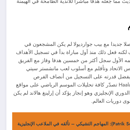
يث مما جعله هدفا مباشرا للأندية الطامحة في الهيمنة
بدأ فصلا جديدا مع بيب جوارديولا لم يكن المشجعون في
ف لكنه فعل ذلك منذ أول مباراة بدأ في تسجيل الأهداف
سمه الأول سجل أكثر من خمسين هدفا وفاز مع الفريق
 وكأس الاتحاد وتأقلم مع أسلوب لعب مانشستر سيتي
ق بفضل قدرته على التسجيل من أنصاف الفرص
وانسجامه المتصاعد مع دي بروين وباقي النجوم. اسم Haaland تصدّر كافة تحليلات الموسم الرياضي على مواقع
 أفضل لاعب في الدوري الإنجليزي وهو إنجاز يؤكد أن إرلينغ هالاند لم يكن
وى دوريات العالم.