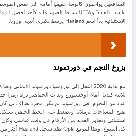
المدافعين يواجهون كابوسا حقيقيا أمامه. في نفس الموس
Transfermarkt وUEFA تسلط الضوء عليه كأحد 
الاستثنائية بدأ اسم Haaland يرتبط بكبرى أندية أوروبا.
بزوغ النجم في دورتموند
مع بداية 2020 انتقل إلى بوروسيا دورتموند الألم
ثلاثية كبديل أمام أوجسبورغ وبدأت الجماهير تراه رمزا ج
عدد من النجوم. في دورتموند لم يكن مجرد هداف بل كان
يفتح المساحات لزملائه ويضغط على الخط الخلفي بشكل
استثنائي وتجاوز العديد من الأرقام في وقت قياسي وكان ا