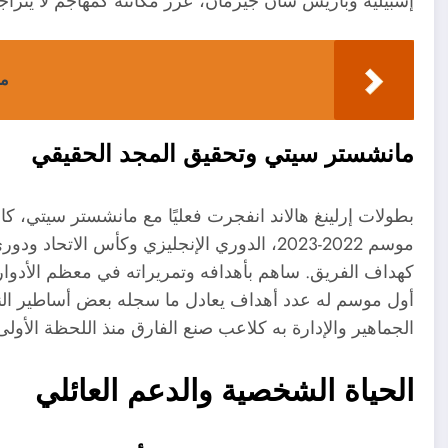
إشبيلية وباريس سان جيرمان، عزز مكانته كمهاجم لا يتراج
مس
مانشستر سيتي وتحقيق المجد الحقيقي
بطولات إرلينغ هالاند انفجرت فعليًا مع مانشستر سيتي، كان ع
موسم 2022-2023، الدوري الإنجليزي وكأس الا
كهداف الفريق. ساهم بأهدافه وتمريراته في معظم الأدوار 
أول موسم له عدد أهداف يعادل ما سجله بعض أساطير الن
الجماهير والإدارة به كلاعب صنع الفارق منذ اللحظة الأولى
الحياة الشخصية والدعم العائلي