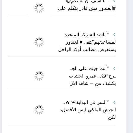
“أنا آسف أن تعبتكم😢
#الغندور مش قادر يتكلم على
“أناشد الشركة المتحدة
لمساعدتهم”🙏.. #الغندور
يستعرض مطالب أولاد الراحل
“أنت جيت على الجـ
ـرح”😅.. عمرو الخشاب
يكشف من – شاهد الآن
“السر في البداية 👀🔥..
الجيش الملكي ليس الأفضل،
لكن