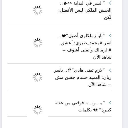
“السر في البداية 👀🔥..
الجيش الملكي ليس الأفضل،
لكن
“بابا زملكاوي أصيل”❤️..
آسر #محمد_صبري: أعشق
#الزمالك وأتمنى أشوف –
شاهد الآن
“لازم تبقى هادي”🤚.. ياسر
ريان: العميد حسام حسن مش
– شاهد الآن
“مـ ـوتـ ـه فوقني من غفلة
كبيرة” 💔 بكلمات