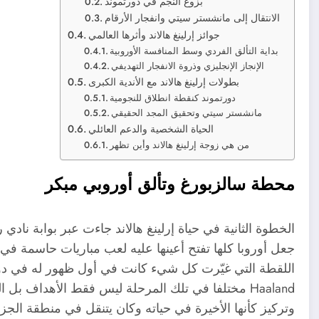
بزوغ النجم في دورتموند
الانتقال إلى مانشستر سيتي وانفجار الأرقام
جوائز إرلينغ هالاند وأثرها العالمي
بداية التألق الفردي وسط المنافسة الأوروبية
الإنجاز الإنجليزي وذروة الانفجار التهديفي
بطولات إرلينغ هالاند مع الأندية الكبرى
دورتموند كنقطة انطلاق للنجومية
مانشستر سيتي وتحقيق المجد الحقيقي
الحياة الشخصية والدعم العائلي
من هي زوجة إرلينغ هالاند وأين تظهر
محطة سالزبورغ وتألق أوروبي مبكر
الخطوة الثانية في حياة إرلينغ هالاند جاءت عبر بوابة نا
جعل أوروبا كلها تفتح أعينها عليه لعب مباريات حاسمة ف
اللقطة التي غيّرت كل شيء كانت في أول ظهور له في دور
Haaland مختلفا في تلك المرحلة ليس فقط الأهداف ب
وتركيز كأنها الأخيرة في حياته وكان يتنقل في منطقة ال