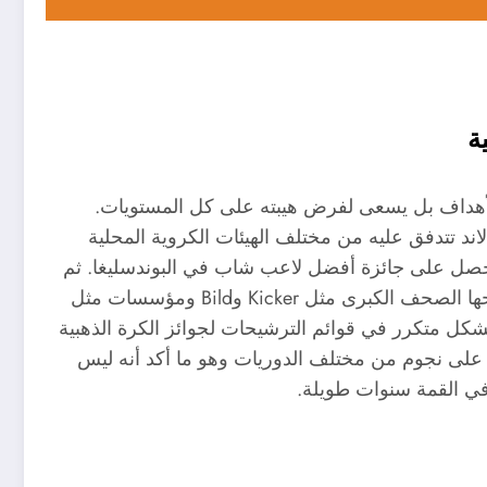
ة
 الأهداف بل يسعى لفرض هيبته على كل المستويات.
لاند تتدفق عليه من مختلف الهيئات الكروية المحلية
ي حصل على جائزة أفضل لاعب شاب في البوندسليغا. ثم
توالت الألقاب الفردية شهرًا بعد آخر وتحديدًا تلك التي تمنحها الصحف الكبرى مثل Kicker وBild ومؤسسات مثل
 بشكل متكرر في قوائم الترشيحات لجوائز الكرة الذهبية
 الذهبي التي حصدها رسميًا عام 2020. تفوّق على نجوم من مختلف الدوريات وهو ما أكد أنه ليس
ي القمة سنوات طويلة.