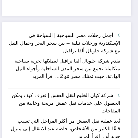
أجمل رحلات مصر السياحية | السياحة في
الإسكندرية ورحلات نيلية – بين سحر البحر وجمال النيل
مع شركة جلوبال ألفا ترافيل
تقدم شركة جلوبال ألفا ترافيل لعملائها تجربة سياحية
متكاملة تجمع بين سحر المدن الساحلية وأجواء النيل
:
الهادئة، حيث تمتلك مصر تنوعًا…
اقرأ المزيد
أجمل
رحلات
شركة كيان الخليج لنقل العفش | تعرف كيف يمكن
مصر
الحصول على خدمات نقل عفش مريحة وخالية من
السياحية
المفاجآت
|
تُعد عملية نقل العفش من أكثر المراحل التي تسبب
السياحة
قلقًا للكثير من الأشخاص، خاصة عند الانتقال إلى منزل
في
:
جديد أو…
اقرأ المزيد
الإسكندرية