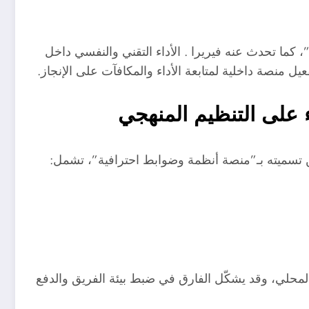
لكياً الطموحات “أن نجعل الزمالك الأفضل في القرن 21”، كما تحدث عنه فيريرا . الأداء التقني والنفسي داخل
يل منصة داخلية لمتابعة الأداء والمكافآت على الإنجاز.
ء على التنظيم المنهجي
ن تسميته بـ”منصة أنظمة وضوابط احترافية”، تشمل:
لمحلي، وقد يشكّل الفارق في ضبط بيئة الفريق والدفع