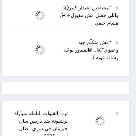
“محتاجين اعتذار كبير🤯..
واللي حصل مش مقبول⚠️🚨,,
هشام حنفي
“مش متكلّم جيد
وعفوي”😮.. #الغندور يوجّه
رسالة قوية لـ
تردد القنوات الناقلة لمباراة
برشلونة ضد باريس سان
جيرمان في دوري أبطال