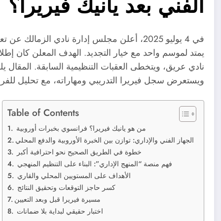
الفني بعد يانيك فيريرا؟
في 4 يوليو 2025، أعلن مجلس إدارة نادي الزمالك عن تعيين البلجيكي
يمتد لموسم واحد مع خيار التجديد. الهدف المعلن كان إط
نادي عريق، ويتخطى العقبات التنظيمية السابقة. المقال يل
ويستعرض سجل فيريرا التدريبي ومهاراته، مع تحليل للفرص
Table of Contents
من هو يانيك فيريرا؟ فرانسوي بخبرات أوروبية
الجهاز الفني والإداري: توازن بين الخبرة الأوروبية والدفع المحلي
خطوة في الطريق الصحيح نحو احترافية أكبر
فهم منصة “المنهج الإداري”: البناء على التنظيم المنهجي
الأهداف على المستويين المحلي والقاري
كسر حاجز التوقعات وتحقيق النتائج
مسيرة فيريرا قبل وبعد التعيين
اختبار حقيقي لبداية بلا ضمانات