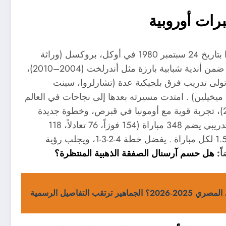
رات أوروبية
بلجيكي الأصل وتنحدر عائلته من أصول إسبانية، ولد فيريرا بتاريخ 24 سبتمبر 1980 في أوكل، بروكسل (وراثة
المواطنة الإسبانية قبل 1992) ). انطلقت مسيرته التدريبية ضمن أندية شبابية بارزة مثل أندرلخت (2004–2010)،
تولى تدريب فرق بلجيكية عدة (تشارلروا، سينت
ندار لييج -فاز بكأس بلجيكا 2015–16-، وكيل ميخيلين) . امتدت مسيرته بعدها إلى نجاحات في العالم
العربي: إنقاذ الفتح من الهبوط في السعودية (2019–2022)، تجربة قوية مع أومونيا في قبرص، وخطوة جديدة
بإحياء فريق RWDM البلجيكي حتى أبريل 2025 . سجلّه التدريبي يضم 348 مباراة (154 فوزاً، 76 تعادلاً، 118
هزيمة)، ما يعكس نسبة فوز تبلغ نحو 44% بمعدل نقاط 1.55 لكل مباراة . يفضل خطة 4-2-3-1، ويجلب رؤية
اً:
هل حسم آرسنال الصفقة الذهبية المنتظرة؟
ب التفاصيل الرسمية