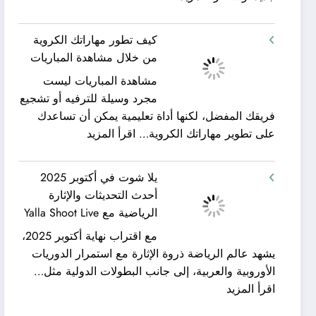
شركة
ورحلات
كيان
نيلية
كيف تطور مهاراتك الكروية
الخليج
–
من خلال مشاهدة المباريات
لنقل
بين
مشاهدة المباريات ليست
العفش
سحر
مجرد وسيلة للترفيه أو تشجيع
|
البحر
فريقك المفضل، لكنها أداة تعليمية يمكن أن تساعدك
تعرف
وجمال
:
على تطوير مهاراتك الكروية…
اقرأ المزيد
كيف
النيل
كيف
يمكن
مع
تطور
الحصول
شركة
يلا شوت في أكتوبر 2025
مهاراتك
على
جلوبال
أحدث التحديثات والإثارة
الكروية
خدمات
ألفا
الرياضية مع Yalla Shoot Live
من
نقل
ترافيل
مع اقتراب نهاية أكتوبر 2025،
خلال
عفش
يشهد عالم الرياضة ذروة الإثارة مع استمرار الدوريات
مشاهدة
مريحة
الأوروبية والعربية، إلى جانب البطولات الدولية مثل…
المباريات
وخالية
:
اقرأ المزيد
من
يلا
المفاجآت