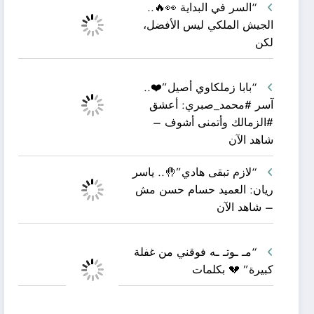
“السر في البداية 👀🔥..
الجيش الملكي ليس الأفضل،
لكن
“بابا زملكاوي أصيل”❤️..
آسر #محمد_صبري: أعشق
#الزمالك وأتمنى أشوف –
شاهد الآن
“لازم تبقى هادي”🤚.. ياسر
ريان: العميد حسام حسن مش
– شاهد الآن
“مـ ـوتـ ـه فوقني من غفلة
كبيرة” 💔 بكلمات