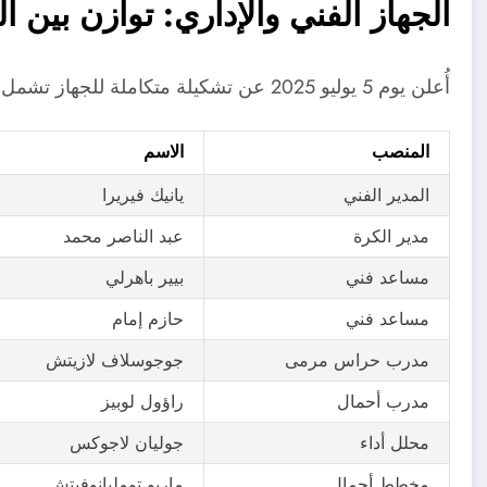
الجهاز الفني والإداري: توازن بين ا
أُعلن يوم 5 يوليو 2025 عن تشكيلة متكاملة للجهاز تشمل خبرات متنوعة:
المنصب
الاسم
المدير الفني
يانيك فيريرا
مدير الكرة
عبد الناصر محمد
مساعد فني
بيير باهرلي
مساعد فني
حازم إمام
مدرب حراس مرمى
جوجوسلاف لازيتش
مدرب أحمال
راؤول لوبيز
محلل أداء
جوليان لاجوكس
مخطط أحمال
ماريو تومليانوفيتش