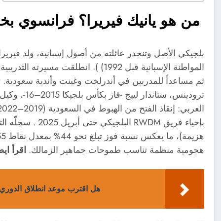
من هو يانيك فيريرا؟ فرانسوي بخب
ثم مساعداً للمدربين في أندرلخت وغينت وأندية سعودية. 
ترودينس، ستا
هجومية منظمة تناسب طموحات جماهير الزمالك.
اقرأ ايض
هل اقترب موعد انطلاق الدوري المصري 2025‑2026؟ الجماهير ترتق