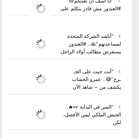
“أنا آسف أن تعبتكم😢
#الغندور مش قادر يتكلم على
“أناشد الشركة المتحدة
لمساعدتهم”🙏.. #الغندور
يستعرض مطالب أولاد الراحل
“أنت جيت على الجـ
ـرح”😅.. عمرو الخشاب
يكشف من – شاهد الآن
“السر في البداية 👀🔥..
الجيش الملكي ليس الأفضل،
لكن