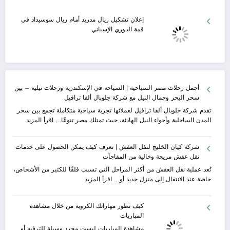
إعلان تشكيل ريال مدريد أمام ريال سوسيداد في
قمة الدوري الإسباني
أجمل رحلات مصر السياحية | السياحة في الإسكندرية ورحلات نيلية – بين
سحر البحر وجمال النيل مع شركة جلوبال ألفا ترافيل
تقدم شركة جلوبال ألفا ترافيل لعملائها تجربة سياحية متكاملة تجمع بين سحر
:
المدن الساحلية وأجواء النيل الهادئة، حيث تمتلك مصر تنوعًا…
اقرأ المزيد
أجمل
رحلات
شركة كيان الخليج لنقل العفش | تعرف كيف يمكن الحصول على خدمات
مصر
نقل عفش مريحة وخالية من المفاجآت
السياحية
|
تُعد عملية نقل العفش من أكثر المراحل التي تسبب قلقًا للكثير من الأشخاص،
السياحة
:
خاصة عند الانتقال إلى منزل جديد أو…
اقرأ المزيد
في
شركة
الإسكندرية
كيان
كيف تطور مهاراتك الكروية من خلال مشاهدة
ورحلات
الخليج
المباريات
نيلية
لنقل
–
العفش
مشاهدة المباريات ليست مجرد وسيلة للترفيه أو