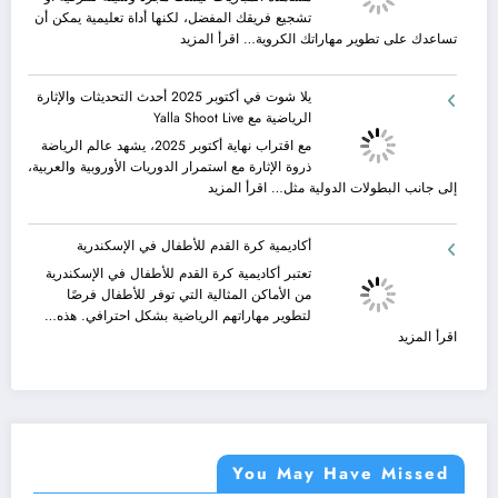
بين
|
تشجيع فريقك المفضل، لكنها أداة تعليمية يمكن أن
سحر
تعرف
:
تساعدك على تطوير مهاراتك الكروية…
اقرأ المزيد
البحر
كيف
كيف
وجمال
يمكن
تطور
يلا شوت في أكتوبر 2025 أحدث التحديثات والإثارة
النيل
الحصول
مهاراتك
الرياضية مع Yalla Shoot Live
مع
على
الكروية
شركة
خدمات
من
مع اقتراب نهاية أكتوبر 2025، يشهد عالم الرياضة
جلوبال
نقل
خلال
ذروة الإثارة مع استمرار الدوريات الأوروبية والعربية،
ألفا
عفش
مشاهدة
:
إلى جانب البطولات الدولية مثل…
اقرأ المزيد
ترافيل
مريحة
المباريات
يلا
وخالية
شوت
أكاديمية كرة القدم للأطفال في الإسكندرية
من
في
المفاجآت
أكتوبر
تعتبر أكاديمية كرة القدم للأطفال في الإسكندرية
2025
من الأماكن المثالية التي توفر للأطفال فرصًا
أحدث
لتطوير مهاراتهم الرياضية بشكل احترافي. هذه…
التحديثات
:
اقرأ المزيد
والإثارة
أكاديمية
الرياضية
كرة
مع
القدم
Yalla
للأطفال
Shoot
في
Live
الإسكندرية
You May Have Missed