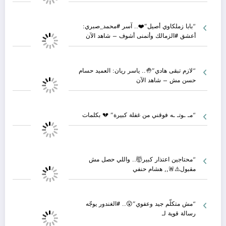
“بابا زملكاوي أصيل”❤️.. آسر #محمد_صبري:
أعشق #الزمالك وأتمنى أشوف – شاهد الآن
“لازم تبقى هادي”🤚.. ياسر ريان: العميد حسام
حسن مش – شاهد الآن
“مـ ـوتـ ـه فوقني من غفلة كبيرة” 💔 بكلمات
“محتاجين اعتذار كبير🤯.. واللي حصل مش
مقبول⚠️🚨,, هشام حنفي
“مش متكلّم جيد وعفوي”😮.. #الغندور يوجّه
رسالة قوية لـ