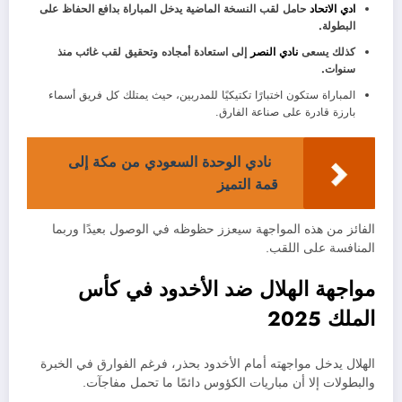
ادي الاتحاد
حامل لقب النسخة الماضية يدخل المباراة بدافع الحفاظ على
البطولة.
كذلك يسعى
نادي النصر
إلى استعادة أمجاده وتحقيق لقب غائب منذ
سنوات.
المباراة ستكون اختبارًا تكتيكيًا للمدربين، حيث يمتلك كل فريق أسماء
بارزة قادرة على صناعة الفارق.
نادي الوحدة السعودي من مكة إلى
قمة التميز
الفائز من هذه المواجهة سيعزز حظوظه في الوصول بعيدًا وربما
المنافسة على اللقب.
مواجهة الهلال ضد الأخدود في كأس
الملك 2025
الهلال يدخل مواجهته أمام الأخدود بحذر، فرغم الفوارق في الخبرة
والبطولات إلا أن مباريات الكؤوس دائمًا ما تحمل مفاجآت.