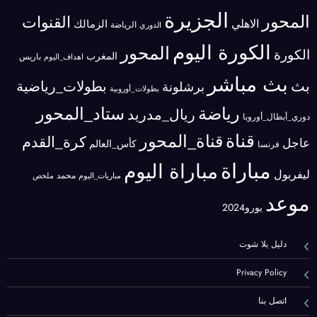
الجزيرة
المحور
القنوات
الاهلي
الزمالك
الرياضة
الدوري
الكورة اليوم
المحور
الكورة
المغرب
باريس
اهداف_اليوم
بث مباشر
بث
بطولات_رياضية
برشلونة
بطولات_أوروبية
رياضة
ستاد_المحور
ريال_مدريد
دوري_أبطال_أوروبا
قناة
قناة_المحور
كرة_القدم
عاجل
كأس_العالم
فرنسا
مباراة
مباراة اليوم
ليفربول
محمد
مباريات_اليوم
ملخص
موعد
يورو2024
دليل يلا شوت
Privacy Policy
اتصل بنا