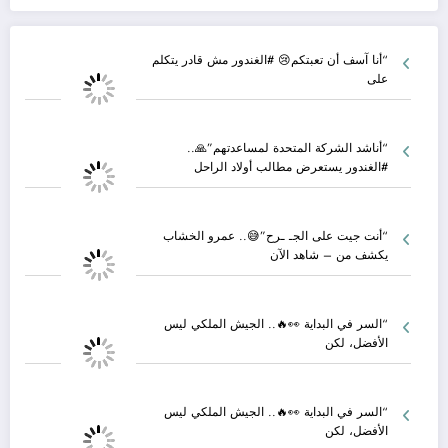
“أنا آسف أن تعبتكم😢 #الغندور مش قادر يتكلم
على
“أناشد الشركة المتحدة لمساعدتهم”🙏..
#الغندور يستعرض مطالب أولاد الراحل
“أنت جيت على الجـ ـرح”😅.. عمرو الخشاب
يكشف من – شاهد الآن
“السر في البداية 👀🔥.. الجيش الملكي ليس
الأفضل، لكن
“السر في البداية 👀🔥.. الجيش الملكي ليس
الأفضل، لكن