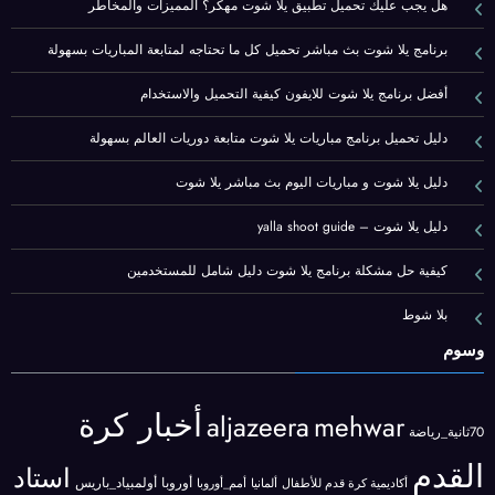
هل يجب عليك تحميل تطبيق يلا شوت مهكر؟ المميزات والمخاطر
برنامج يلا شوت بث مباشر تحميل كل ما تحتاجه لمتابعة المباريات بسهولة
أفضل برنامج يلا شوت للايفون كيفية التحميل والاستخدام
دليل تحميل برنامج مباريات يلا شوت متابعة دوريات العالم بسهولة
دليل يلا شوت و مباريات اليوم بث مباشر يلا شوت
دليل يلا شوت – yalla shoot guide
كيفية حل مشكلة برنامج يلا شوت دليل شامل للمستخدمين
بلا شوط
وسوم
أخبار كرة
aljazeera
mehwar
70ثانية_رياضة
القدم
استاد
أوروبا
أولمبياد_باريس
أكاديمية كرة قدم للأطفال
ألمانيا
أمم_أوروبا