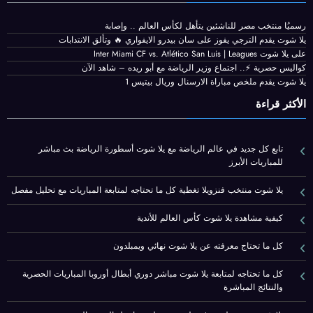
رسميُا منتخب مصر للناشئين يتأهل لكأس العالم .. وإصابة
يلا شوت يقدم الترجي يفوز على سان بيدرو الايفواري 🔥 وتألق الانتدابات
على يلا شوت Inter Miami CF vs. Atlético San Luis | Leagues
كواليس حصرية ⚡.. اجتماع وزير الرياضة مع أبو ريده – شاهد الآن
يلا شوت يقدم ملخص مباراة الارسنال وريال بيتيس 1
الأكثر قراءة
تابع كل جديد في عالم الرياضة مع يلا شوت أسطورة الرياضة بث مباشر
للمباريات الأبرز
يلا شوت منتخب فنزويلا تغطية كل ما تحتاجه لمتابعة المباريات مع تحليل مفصل
كيفية مشاهدة يلا شوت كأس العالم للأندية
كل ما تحتاج معرفته عن يلا شوت نهائي ويمبلدون
كل ما تحتاجه لمتابعة يلا شوت مباشر دوري أبطال أوروبا المباريات الحصرية
والنتائج المباشرة