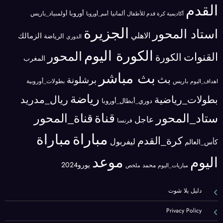
القدم
ألمانيا
أوروبا
أولمبياد_باريس
أكاديمية كرة قدم للأطفال
أمم_أوروبا
الجزيرة
استاد المحور
الاهلي
الزمالك
الرياضة
الدوري
الكورة اليوم
المحور
القنوات
الكورة
المغرب
بث مباشر
بث
برشلونة
باريس
اهداف_اليوم
بطولات_أوروبية
رياضة
بطولات_رياضية
ريال_مدريد
دوري_أبطال_أوروبا
قناة
ستاد_المحور
قناة_المحور
عاجل
فرنسا
مباراة
مباراة
كرة_القدم
ليفربول
كأس_العالم
موعد
اليوم
يورو2024
محمد
مباريات_اليوم
ملخص
دليل يلا شوت
Privacy Policy