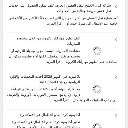
رحلات
شركة كيان الخليج لنقل العفش | تعرف كيف يمكن الحصول على خدمات
مصر
نقل عفش مريحة وخالية من المفاجآت
السياحية
|
تُعد عملية نقل العفش من أكثر المراحل التي تسبب قلقًا للكثير من الأشخاص،
السياحة
:
خاصة عند الانتقال إلى منزل جديد أو…
اقرأ المزيد
في
شركة
الإسكندرية
كيان
كيف تطور مهاراتك الكروية من خلال مشاهدة
ورحلات
الخليج
المباريات
نيلية
لنقل
–
العفش
مشاهدة المباريات ليست مجرد وسيلة للترفيه أو
بين
|
تشجيع فريقك المفضل، لكنها أداة تعليمية يمكن أن
سحر
تعرف
:
تساعدك على تطوير مهاراتك الكروية…
اقرأ المزيد
البحر
كيف
كيف
وجمال
يمكن
تطور
يلا شوت في أكتوبر 2025 أحدث التحديثات والإثارة
النيل
الحصول
مهاراتك
الرياضية مع Yalla Shoot Live
مع
على
الكروية
شركة
خدمات
من
مع اقتراب نهاية أكتوبر 2025، يشهد عالم الرياضة
جلوبال
نقل
خلال
ذروة الإثارة مع استمرار الدوريات الأوروبية والعربية،
ألفا
عفش
مشاهدة
:
إلى جانب البطولات الدولية مثل…
اقرأ المزيد
ترافيل
مريحة
المباريات
يلا
وخالية
شوت
أكاديمية كرة القدم للأطفال في الإسكندرية
من
في
المفاجآت
أكتوبر
تعتبر أكاديمية كرة القدم للأطفال في الإسكندرية
2025
من الأماكن المثالية التي توفر للأطفال فرصًا