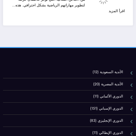
أحدث
لتطوير مهاراتهم الرياضية بشكل احترافي. هذه…
التحديثات
:
اقرأ المزيد
والإثارة
أكاديمية
الرياضية
كرة
مع
القدم
Yalla
للأطفال
Shoot
في
Live
الإسكندرية
الأندية السعودية
(12)
الأندية المصرية
(20)
الدوري الألماني
(11)
الدوري الإسباني
(151)
الدوري الإنجليزي
(83)
الدوري الإيطالي
(11)