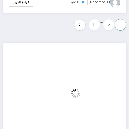
Mohamed Ali
0 تعليقات
قراءة المزيد
تعدد
…
11
2
1
صفحات
المقالات