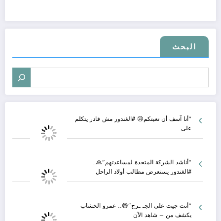
البحث
“أنا آسف أن تعبتكم😢 #الغندور مش قادر يتكلم
على
“أناشد الشركة المتحدة لمساعدتهم”🙏..
#الغندور يستعرض مطالب أولاد الراحل
“أنت جيت على الجـ ـرح”😅.. عمرو الخشاب
يكشف من – شاهد الآن