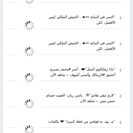
“السر في البداية 👀🔥.. الجيش الملكي ليس
الأفضل، لكن
“السر في البداية 👀🔥.. الجيش الملكي ليس
الأفضل، لكن
“بابا زملكاوي أصيل”❤️.. آسر #محمد_صبري:
أعشق #الزمالك وأتمنى أشوف – شاهد الآن
“لازم تبقى هادي”🤚.. ياسر ريان: العميد حسام
حسن مش – شاهد الآن
“مـ ـوتـ ـه فوقني من غفلة كبيرة” 💔 بكلمات