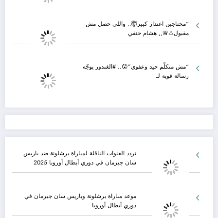
“محتاجين اعتذار كبير🤯.. واللي حصل مش
مقبول⚠️🚨,, هشام حنفي
“مش متكلّم جيد وعفوي”😮.. #الغندور يوجّه
رسالة قوية لـ
تردد القنوات الناقلة لمباراة برشلونة ضد باريس
سان جيرمان في دوري أبطال أوروبا 2025
موعد مباراة برشلونة وباريس سان جيرمان في
دوري أبطال أوروبا