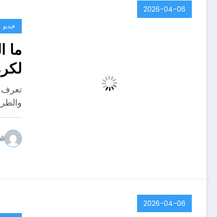
2026-04-06
فيديو
ما ا
لكرة
تعرف ع
والطريق
li
2026-04-06