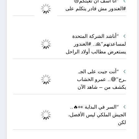
“أنا آسف أن تعبتكم😢
#الغندور مش قادر يتكلم على
“أناشد الشركة المتحدة
لمساعدتهم”🙏.. #الغندور
يستعرض مطالب أولاد الراحل
“أنت جيت على الجـ
ـرح”😅.. عمرو الخشاب
يكشف من – شاهد الآن
“السر في البداية 👀🔥..
الجيش الملكي ليس الأفضل،
لكن