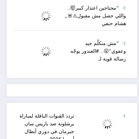
“محتاجين اعتذار كبير🤯..
واللي حصل مش مقبول⚠️🚨,,
هشام حنفي
“مش متكلّم جيد
وعفوي”😮.. #الغندور يوجّه
رسالة قوية لـ
تردد القنوات الناقلة لمباراة
برشلونة ضد باريس سان
جيرمان في دوري أبطال