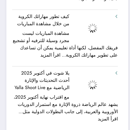
شركة
ورحلات
كيان
نيلية
كيف تطور مهاراتك الكروية
الخليج
–
من خلال مشاهدة المباريات
لنقل
بين
مشاهدة المباريات ليست
العفش
سحر
مجرد وسيلة للترفيه أو تشجيع
|
البحر
فريقك المفضل، لكنها أداة تعليمية يمكن أن تساعدك
تعرف
وجمال
:
على تطوير مهاراتك الكروية…
اقرأ المزيد
كيف
النيل
كيف
يمكن
مع
تطور
الحصول
شركة
يلا شوت في أكتوبر 2025
مهاراتك
على
جلوبال
أحدث التحديثات والإثارة
الكروية
خدمات
ألفا
الرياضية مع Yalla Shoot Live
من
نقل
ترافيل
مع اقتراب نهاية أكتوبر 2025،
خلال
عفش
يشهد عالم الرياضة ذروة الإثارة مع استمرار الدوريات
مشاهدة
مريحة
الأوروبية والعربية، إلى جانب البطولات الدولية مثل…
المباريات
وخالية
:
اقرأ المزيد
من
يلا
المفاجآت