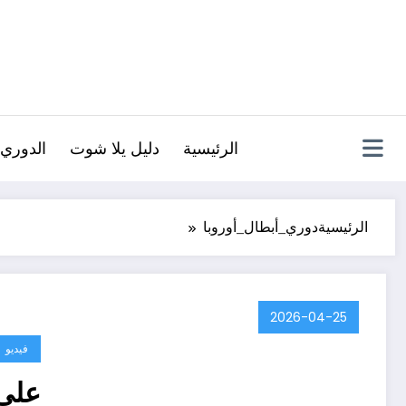
لتجاوز
لى
لمحتوى
الرئيسية
دليل يلا شوت
الدوري 
الرئيسية
دوري_أبطال_أوروبا
2026-04-25
فيديو
على 