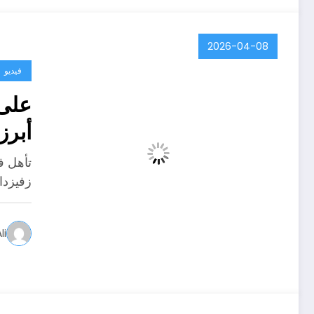
2026-04-08
فيديو
أبرز
تأهل ف
زفيزدا
li