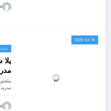
li
2026-04-16
مباريات
يلا 
مدري
مدريد 
li