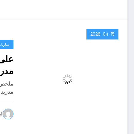
2026-04-15
مباريات
على 
مدري
مدريد 
li