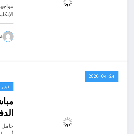
مواجهة
الإنكل
li
2026-04-24
فيديو
مباش
الدف
حامل ا