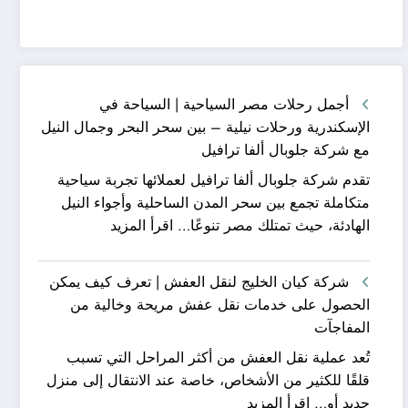
أجمل رحلات مصر السياحية | السياحة في
الإسكندرية ورحلات نيلية – بين سحر البحر وجمال النيل
مع شركة جلوبال ألفا ترافيل
تقدم شركة جلوبال ألفا ترافيل لعملائها تجربة سياحية
متكاملة تجمع بين سحر المدن الساحلية وأجواء النيل
:
الهادئة، حيث تمتلك مصر تنوعًا…
اقرأ المزيد
أجمل
رحلات
شركة كيان الخليج لنقل العفش | تعرف كيف يمكن
مصر
الحصول على خدمات نقل عفش مريحة وخالية من
السياحية
المفاجآت
|
تُعد عملية نقل العفش من أكثر المراحل التي تسبب
السياحة
قلقًا للكثير من الأشخاص، خاصة عند الانتقال إلى منزل
في
:
جديد أو…
اقرأ المزيد
الإسكندرية