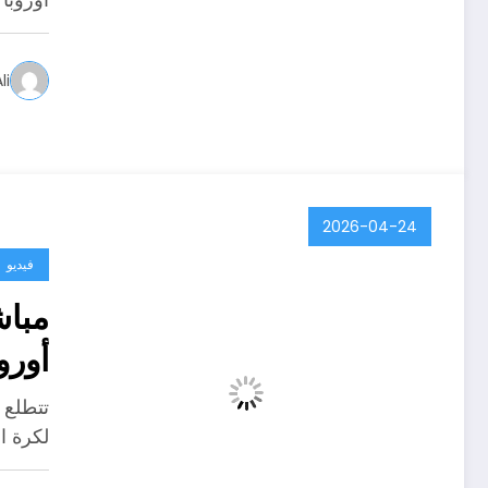
أوروبا
li
2026-04-24
فيديو
مباش
أورو
تتطلع 
لكرة ا