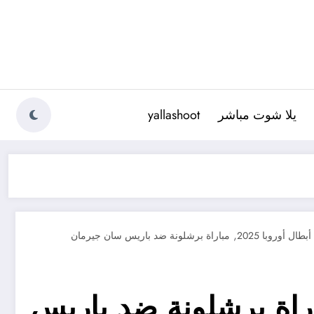
يلا شوت مباشر
yallashoot
,
طال أوروبا 2025
مباراة برشلونة ضد باريس سان جيرمان
باراة برشلونة ضد باريس