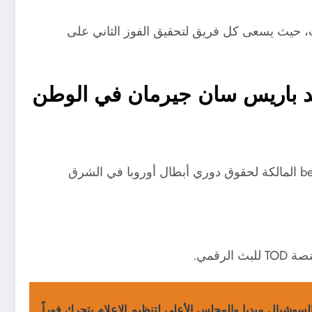
ات، حيث يسعى كل فريق لتحقيق الفوز الثاني على
 ضد باريس سان جيرمان في الوطن
البث المباشر للمباراة سيكون حصريًا عبر شبكة beIN Sports المالكة لحقوق دوري أبطال أوروبا في الشرق
شيال ميديا والمجلس الأعلى لتنظيم الإعلام يتحرك فوراً