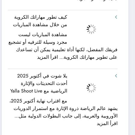
شركة
ورحلات
كيان
نيلية
كيف تطور مهاراتك الكروية
الخليج
–
من خلال مشاهدة المباريات
لنقل
بين
مشاهدة المباريات ليست
العفش
سحر
مجرد وسيلة للترفيه أو تشجيع
|
البحر
فريقك المفضل، لكنها أداة تعليمية يمكن أن تساعدك
تعرف
وجمال
:
على تطوير مهاراتك الكروية…
اقرأ المزيد
كيف
النيل
كيف
يمكن
مع
تطور
الحصول
شركة
يلا شوت في أكتوبر 2025
مهاراتك
على
جلوبال
أحدث التحديثات والإثارة
الكروية
خدمات
ألفا
الرياضية مع Yalla Shoot Live
من
نقل
ترافيل
مع اقتراب نهاية أكتوبر 2025،
خلال
عفش
يشهد عالم الرياضة ذروة الإثارة مع استمرار الدوريات
مشاهدة
مريحة
الأوروبية والعربية، إلى جانب البطولات الدولية مثل…
المباريات
وخالية
:
اقرأ المزيد
من
يلا
المفاجآت