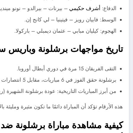
الدفاع:
أشرف حكيمي
– بيرنات – بيرالدو – نونو مينديز
الوسط: فابيان رويز – فيتينيا – لي كانج إن.
الهجوم: كيليان مبابي – عثمان ديمبلي – باركولا.
تاريخ مواجهات برشلونة وباريس س
التقى الفريقان 15 مرة في دوري أبطال أوروبا.
برشلونة حقق الفوز في 6 مباريات، مقابل 5 انتصارات لباريس، والتعادل حضر في 4 مواجهات.
من أبرز المباريات التاريخية: عودة برشلونة الشهيرة (ريمونتادا 2017) بعد الفوز 6-1 إيابًا على م
هذه الأرقام تؤكد أن المباراة دائمًا ما تكون مثيرة ومليئة با
كيفية مشاهدة مباراة برشلونة ضد