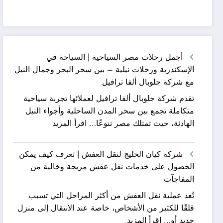
أجمل رحلات مصر السياحية | السياحة في
الإسكندرية ورحلات نيلية – بين سحر البحر وجمال النيل
مع شركة جلوبال ألفا ترافيل
تقدم شركة جلوبال ألفا ترافيل لعملائها تجربة سياحية
متكاملة تجمع بين سحر المدن الساحلية وأجواء النيل
:
الهادئة، حيث تمتلك مصر تنوعًا…
اقرأ المزيد
أجمل
رحلات
شركة كيان الخليج لنقل العفش | تعرف كيف يمكن
مصر
الحصول على خدمات نقل عفش مريحة وخالية من
السياحية
المفاجآت
|
تُعد عملية نقل العفش من أكثر المراحل التي تسبب
السياحة
قلقًا للكثير من الأشخاص، خاصة عند الانتقال إلى منزل
في
:
جديد أو…
اقرأ المزيد
الإسكندرية