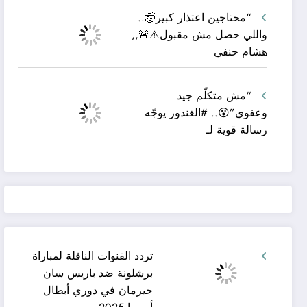
“محتاجين اعتذار كبير🤯..
واللي حصل مش مقبول⚠️🚨,,
هشام حنفي
“مش متكلّم جيد
وعفوي”😮.. #الغندور يوجّه
رسالة قوية لـ
تردد القنوات الناقلة لمباراة
برشلونة ضد باريس سان
جيرمان في دوري أبطال