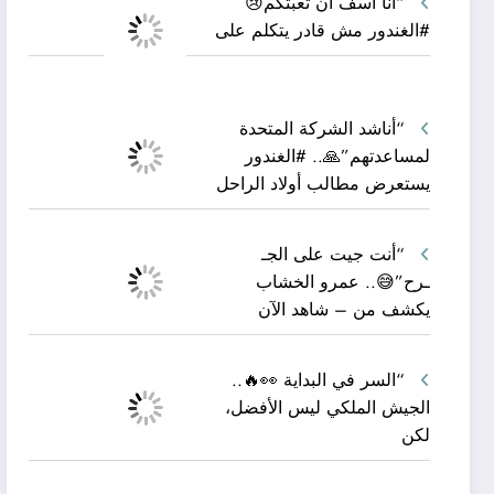
“أنا آسف أن تعبتكم😢
#الغندور مش قادر يتكلم على
“أناشد الشركة المتحدة
لمساعدتهم”🙏.. #الغندور
يستعرض مطالب أولاد الراحل
“أنت جيت على الجـ
ـرح”😅.. عمرو الخشاب
يكشف من – شاهد الآن
“السر في البداية 👀🔥..
الجيش الملكي ليس الأفضل،
لكن