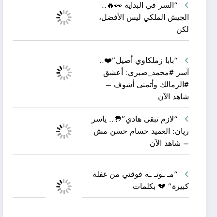
“السر في البداية 👀🔥..
الجيش الملكي ليس الأفضل،
لكن
“بابا زملكاوي أصيل”❤️..
آسر #محمد_صبري: أعشق
#الزمالك وأتمنى أشوف –
شاهد الآن
“لازم تبقى هادي”🤚.. ياسر
ريان: العميد حسام حسن مش
– شاهد الآن
“مـ ـوتـ ـه فوقني من غفلة
كبيرة” 💔 بكلمات