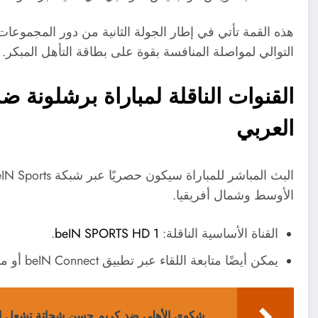
هذه القمة تأتي في إطار الجولة الثانية من دور المجموع
التوالي لمواصلة المنافسة بقوة على بطاقة التأهل المبكر.
القنوات الناقلة لمباراة برشلونة
العربي
الأوسط وشمال أفريقيا.
القناة الأساسية الناقلة:
beIN SPORTS HD 1
.
يمكن أيضًا متابعة اللقاء عبر تطبيق beIN Connect أو منصة TOD للبث الرقمي.
شكوى الأهلي ضد كريم حسن شحاتة تشعل السو