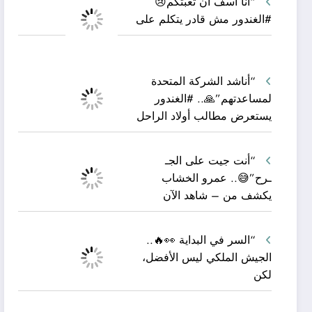
“أنا آسف أن تعبتكم😢
#الغندور مش قادر يتكلم على
“أناشد الشركة المتحدة
لمساعدتهم”🙏.. #الغندور
يستعرض مطالب أولاد الراحل
“أنت جيت على الجـ
ـرح”😅.. عمرو الخشاب
يكشف من – شاهد الآن
“السر في البداية 👀🔥..
الجيش الملكي ليس الأفضل،
لكن