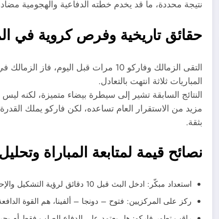
نتيجة محددة، ما قد يخدم خطته الدفاعية والهجومية مضادة
حقائق تاريخية وفرص كروية في ال
التقى الزمالك وفاركو 10 مرات قبل اليوم، 
المباريات ثلاثة انتهت بالتعادل.
النتائج السابقة تشير إلى سيطرة بيضاء متميزة، لكنه ليس 
مزيد من الاستقرار العام تساعده، لكن فاركو يملك القدر
بثقة.
نصائح قيمة لمتابعة المباراة وتحليل 
استعداد مبكّر: ادخل البث قبل 10 دقائق لرؤية التشكيل والإحصائيات الحصرية.
ركز على المركزيين: فتوح – دونجا – ألفينا، هم القوة الداف
راقب تطور فاركو: هل يعتمد على الدفاع الصلب فقط أم يجرؤ