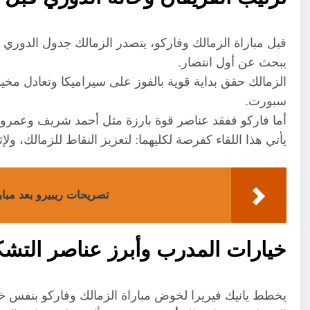
يبحث عن أول انتصار.
الزمالك حقق بداية قوية بالفوز على سيراميكا وتعادل مخي
سبورت.
أما فاركو ففقد عناصر قوة بارزة مثل أحمد شريف وعمرو نا
يأتي هذا اللقاء كفرصة لكليهما: لتعزيز النقاط للزمالك، ولإ
تصريحات ريبيرو بعد مبار
خيارات المدرب وأبرز عناصر التش
يخطط يانيك فيريرا لخوض مباراة الزمالك وفاركو بنفس خطة