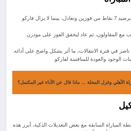
قبل مباراة الزمالك وفاركو، يتصدر الزمالك جدول الدوري برصيد 7 نقاط من فوزين وتعادل، بينما لا يزال فاركو
ب مع المقاولون، ثم عاد ليحقق الفوز على مودرن
صر في فترة الانتقالات، ما أثر بشكل واضح على أدائه.
ثبات الوجود والعودة للمنافسة لفاركو.
اة الأهلي وغزل المحلة … ماذا قال عن الأداء غير المكتمل؟
كيل
 المباراة السابقة مع بعض التعديلات الذكية، أبرز هذه