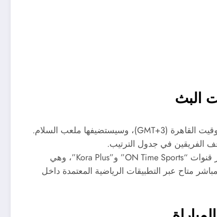
ت البث
ستنطلق مباراة الزمالك وفاركو في تمام الساعة 21:00 بتوقيت القاهرة (GMT+3)، وسيستضيفها ملعب السلام.
وقف الفريقين في جدول الترتيب.
لتسهيل وصول الجماهير للقاء، يمكن متابعة البث الحي عبر قنوات “ON Time Sports” و”Kora Plus”، وهي
شر متاح عبر التطبيقات الرياضية المعتمدة داخل
لمباراة