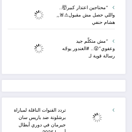
“محتاجين اعتذار كبير🤯..
واللي حصل مش مقبول⚠️🚨,,
هشام حنفي
“مش متكلّم جيد
وعفوي”😮.. #الغندور يوجّه
رسالة قوية لـ
تردد القنوات الناقلة لمباراة
برشلونة ضد باريس سان
جيرمان في دوري أبطال