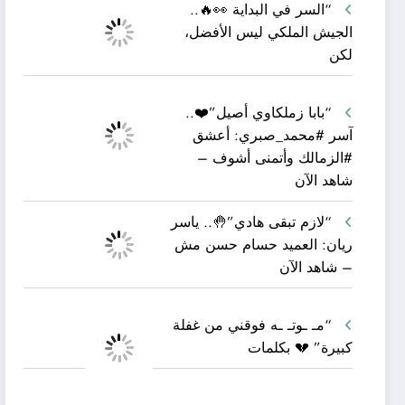
“السر في البداية 👀🔥..
الجيش الملكي ليس الأفضل،
لكن
“بابا زملكاوي أصيل”❤️..
آسر #محمد_صبري: أعشق
#الزمالك وأتمنى أشوف –
شاهد الآن
“لازم تبقى هادي”🤚.. ياسر
ريان: العميد حسام حسن مش
– شاهد الآن
“مـ ـوتـ ـه فوقني من غفلة
كبيرة” 💔 بكلمات