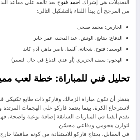
التعديلات هي إشراك
أحمد فتوح
بعد تألقه على مقاعد البد
من المرجح أن يبدأ اللقاء بالتشكيل التالي:
الحارس: محمد صبحي
الدفاع: بنتايج، الونش، عبد المجيد، عمر جابر
الوسط: فتوح، شحاتة، ألفينا، ناصر ماهر، آدم كايد
الهجوم: سيف الجزيري (أو عدي الدباغ في حال التغيير)
تحليل فني للمباراة: خطة لعب مميز
ينتظر أن تكون مباراة الزمالك وفاركو ذات طابع تكتيكي 
لاسترجاع الكرة، بينما يعتمد فاركو على الهجمات المرتدة 
تقدم ألفينا في المباريات السابقة إضافة نوعية واضحة، ف
لتوازن هجومي ودفاعي محسّن.
في المقابل، يحتاج فاركو للاستفادة من كونه منافسًا خا