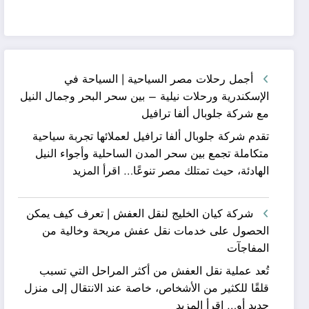
أجمل رحلات مصر السياحية | السياحة في
الإسكندرية ورحلات نيلية – بين سحر البحر وجمال النيل
مع شركة جلوبال ألفا ترافيل
تقدم شركة جلوبال ألفا ترافيل لعملائها تجربة سياحية
متكاملة تجمع بين سحر المدن الساحلية وأجواء النيل
:
الهادئة، حيث تمتلك مصر تنوعًا…
اقرأ المزيد
أجمل
رحلات
شركة كيان الخليج لنقل العفش | تعرف كيف يمكن
مصر
الحصول على خدمات نقل عفش مريحة وخالية من
السياحية
المفاجآت
|
تُعد عملية نقل العفش من أكثر المراحل التي تسبب
السياحة
قلقًا للكثير من الأشخاص، خاصة عند الانتقال إلى منزل
في
:
جديد أو…
اقرأ المزيد
الإسكندرية