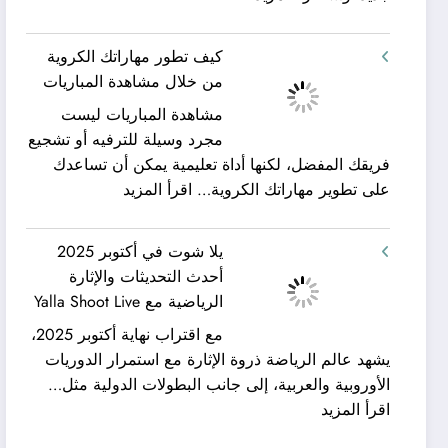
شركة
ورحلات
كيان
نيلية
كيف تطور مهاراتك الكروية
الخليج
–
من خلال مشاهدة المباريات
لنقل
بين
مشاهدة المباريات ليست
العفش
سحر
مجرد وسيلة للترفيه أو تشجيع
|
البحر
فريقك المفضل، لكنها أداة تعليمية يمكن أن تساعدك
تعرف
وجمال
:
على تطوير مهاراتك الكروية…
اقرأ المزيد
كيف
النيل
كيف
يمكن
مع
تطور
الحصول
شركة
يلا شوت في أكتوبر 2025
مهاراتك
على
جلوبال
أحدث التحديثات والإثارة
الكروية
خدمات
ألفا
الرياضية مع Yalla Shoot Live
من
نقل
ترافيل
مع اقتراب نهاية أكتوبر 2025،
خلال
عفش
يشهد عالم الرياضة ذروة الإثارة مع استمرار الدوريات
مشاهدة
مريحة
الأوروبية والعربية، إلى جانب البطولات الدولية مثل…
المباريات
وخالية
:
اقرأ المزيد
من
يلا
المفاجآت