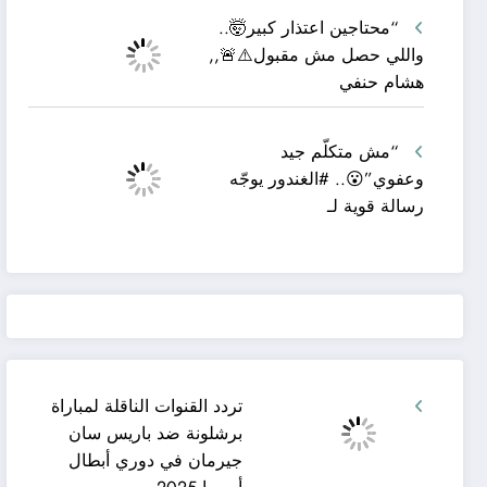
“محتاجين اعتذار كبير🤯..
واللي حصل مش مقبول⚠️🚨,,
هشام حنفي
“مش متكلّم جيد
وعفوي”😮.. #الغندور يوجّه
رسالة قوية لـ
تردد القنوات الناقلة لمباراة
برشلونة ضد باريس سان
جيرمان في دوري أبطال