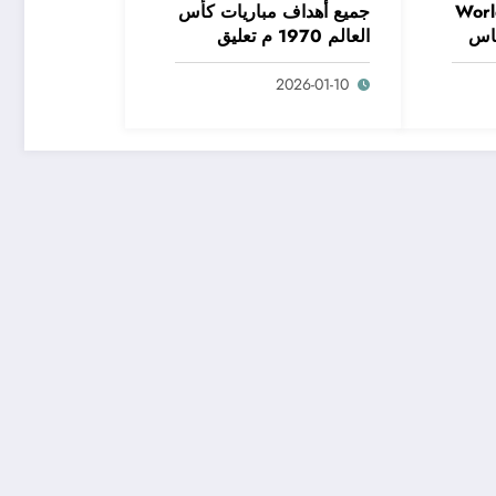
Worl
جميع أهداف مباريات كأس
خ كاس
العالم 1970 م تعليق
عربي – تاريخ كاس العالم
2026-01-10