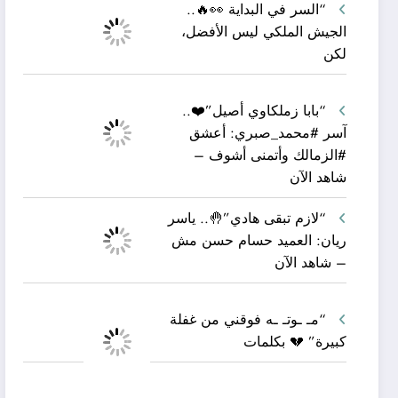
“السر في البداية 👀🔥..
الجيش الملكي ليس الأفضل،
لكن
“بابا زملكاوي أصيل”❤️..
آسر #محمد_صبري: أعشق
#الزمالك وأتمنى أشوف –
شاهد الآن
“لازم تبقى هادي”🤚.. ياسر
ريان: العميد حسام حسن مش
– شاهد الآن
“مـ ـوتـ ـه فوقني من غفلة
كبيرة” 💔 بكلمات