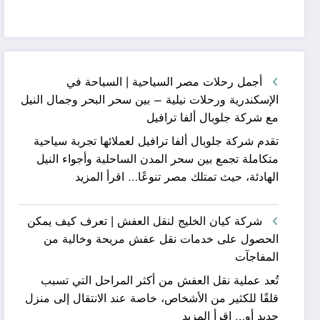
أجمل رحلات مصر السياحية | السياحة في
الإسكندرية ورحلات نيلية – بين سحر البحر وجمال النيل
مع شركة جلوبال ألفا ترافيل
تقدم شركة جلوبال ألفا ترافيل لعملائها تجربة سياحية
متكاملة تجمع بين سحر المدن الساحلية وأجواء النيل
:
الهادئة، حيث تمتلك مصر تنوعًا…
اقرأ المزيد
أجمل
رحلات
شركة كيان الخليج لنقل العفش | تعرف كيف يمكن
مصر
الحصول على خدمات نقل عفش مريحة وخالية من
السياحية
المفاجآت
|
تُعد عملية نقل العفش من أكثر المراحل التي تسبب
السياحة
قلقًا للكثير من الأشخاص، خاصة عند الانتقال إلى منزل
في
:
جديد أو…
اقرأ المزيد
الإسكندرية