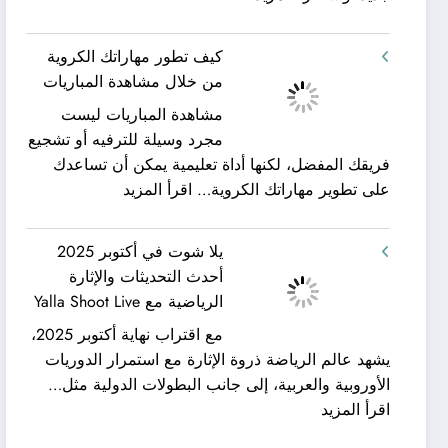
شركة
ورحلات
كيان
نيلية
كيف تطور مهاراتك الكروية
الخليج
–
من خلال مشاهدة المباريات
لنقل
بين
مشاهدة المباريات ليست
العفش
سحر
مجرد وسيلة للترفيه أو تشجيع
|
البحر
فريقك المفضل، لكنها أداة تعليمية يمكن أن تساعدك
تعرف
وجمال
:
على تطوير مهاراتك الكروية…
اقرأ المزيد
كيف
النيل
كيف
يمكن
مع
تطور
الحصول
شركة
يلا شوت في أكتوبر 2025
مهاراتك
على
جلوبال
أحدث التحديثات والإثارة
الكروية
خدمات
ألفا
الرياضية مع Yalla Shoot Live
من
نقل
ترافيل
مع اقتراب نهاية أكتوبر 2025،
خلال
عفش
يشهد عالم الرياضة ذروة الإثارة مع استمرار الدوريات
مشاهدة
مريحة
الأوروبية والعربية، إلى جانب البطولات الدولية مثل…
المباريات
وخالية
:
اقرأ المزيد
من
يلا
المفاجآت