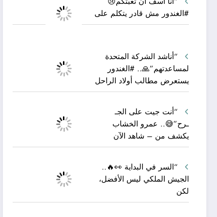
“أنا آسف أن تعبتكم😢
#الغندور مش قادر يتكلم على
“أناشد الشركة المتحدة
لمساعدتهم”🙏.. #الغندور
يستعرض مطالب أولاد الراحل
“أنت جيت على الجـ
ـرح”😅.. عمرو الخشاب
يكشف من – شاهد الآن
“السر في البداية 👀🔥..
الجيش الملكي ليس الأفضل،
لكن