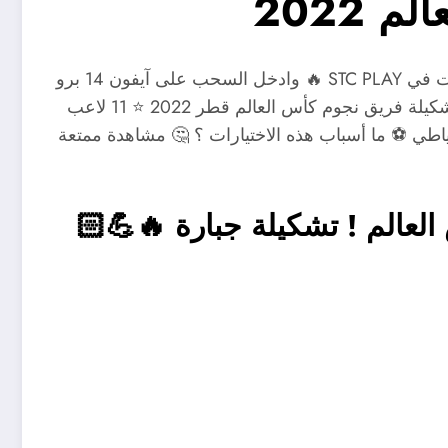
 2022
شارك واكتب لاعبك المفضل في كأس العالم داخل البوست في STC PLAY 🔥 وادخل السحب على آيفون 14 برو
الجديد 📱 رابط التطبيق 👆🏼 لا مكان للمجاملات هنا ! ✋🏼 تشكيلة فريق نجوم كأس العالم قطر 2022 ⭐️ 11 لاعب
 آخرين هم الفريق الاحتياطي ⚽️ ما أسباب هذه الاختيارات ؟ 🤔 مشاهدة ممتعة
لعالم ! تشكيلة جبارة 🔥💪🏻