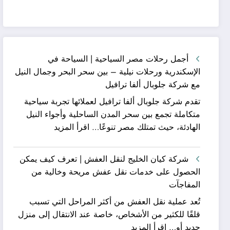
أجمل رحلات مصر السياحية | السياحة في
الإسكندرية ورحلات نيلية – بين سحر البحر وجمال النيل
مع شركة جلوبال ألفا ترافيل
تقدم شركة جلوبال ألفا ترافيل لعملائها تجربة سياحية
متكاملة تجمع بين سحر المدن الساحلية وأجواء النيل
:
الهادئة، حيث تمتلك مصر تنوعًا…
اقرأ المزيد
أجمل
رحلات
شركة كيان الخليج لنقل العفش | تعرف كيف يمكن
مصر
الحصول على خدمات نقل عفش مريحة وخالية من
السياحية
المفاجآت
|
تُعد عملية نقل العفش من أكثر المراحل التي تسبب
السياحة
قلقًا للكثير من الأشخاص، خاصة عند الانتقال إلى منزل
في
:
جديد أو…
اقرأ المزيد
الإسكندرية