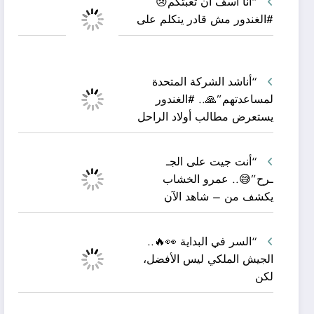
“أنا آسف أن تعبتكم😢
#الغندور مش قادر يتكلم على
“أناشد الشركة المتحدة
لمساعدتهم”🙏.. #الغندور
يستعرض مطالب أولاد الراحل
“أنت جيت على الجـ
ـرح”😅.. عمرو الخشاب
يكشف من – شاهد الآن
“السر في البداية 👀🔥..
الجيش الملكي ليس الأفضل،
لكن