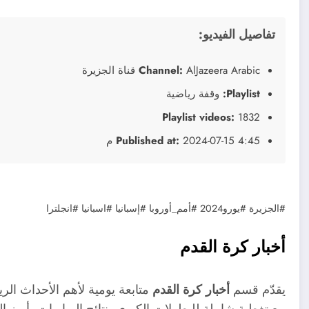
تفاصيل الفيديو:
AlJazeera Arabic قناة الجزيرة
Channel:
Playlist:
وقفة رياضية
Playlist videos:
1832
2024-07-15 4:45 م
Published at:
#الجزيرة #يورو2024 #أمم_أوروبا #إسبانيا #اسبانيا #انجلترا
أخبار كرة القدم
يقدّم قسم
أخبار كرة القدم
متابعة يومية لأهم الأحداث الرياض
مع تغطية شاملة للبطولات الكبرى، نتائج المباريات، أبرز ال