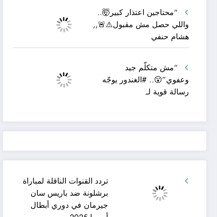
“محتاجين اعتذار كبير🤯..
واللي حصل مش مقبول⚠️🚨,,
هشام حنفي
“مش متكلّم جيد
وعفوي”😮.. #الغندور يوجّه
رسالة قوية لـ
تردد القنوات الناقلة لمباراة
برشلونة ضد باريس سان
جيرمان في دوري أبطال