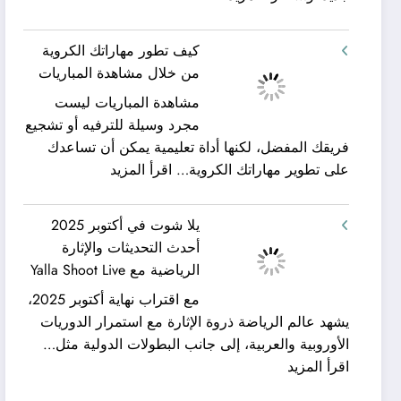
شركة
ورحلات
كيان
نيلية
كيف تطور مهاراتك الكروية
الخليج
–
من خلال مشاهدة المباريات
لنقل
بين
مشاهدة المباريات ليست
العفش
سحر
مجرد وسيلة للترفيه أو تشجيع
|
البحر
فريقك المفضل، لكنها أداة تعليمية يمكن أن تساعدك
تعرف
وجمال
:
على تطوير مهاراتك الكروية…
اقرأ المزيد
كيف
النيل
كيف
يمكن
مع
تطور
الحصول
شركة
يلا شوت في أكتوبر 2025
مهاراتك
على
جلوبال
أحدث التحديثات والإثارة
الكروية
خدمات
ألفا
الرياضية مع Yalla Shoot Live
من
نقل
ترافيل
مع اقتراب نهاية أكتوبر 2025،
خلال
عفش
يشهد عالم الرياضة ذروة الإثارة مع استمرار الدوريات
مشاهدة
مريحة
الأوروبية والعربية، إلى جانب البطولات الدولية مثل…
المباريات
وخالية
:
اقرأ المزيد
من
يلا
المفاجآت