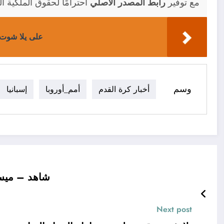
مع توفير
رابط المصدر الأصلي
احترامًا لحقوق الملكية ال
على يلا شوت - 70 ثانية رياضة.. انتقال الإسباني ألفارو مورات
وسم
أخبار كرة القدم
أمم_أوروبا
إسبانيا
شاهد – ميسي 
Next post