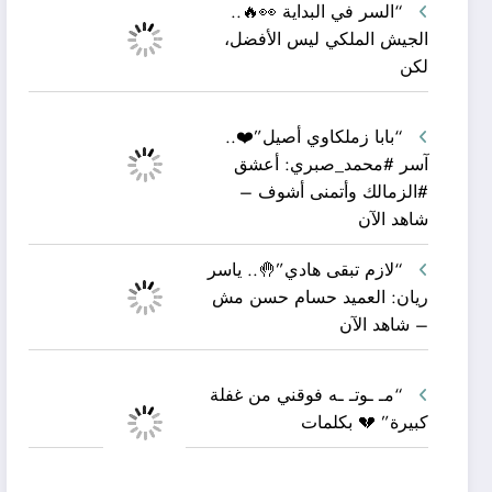
“السر في البداية 👀🔥..
الجيش الملكي ليس الأفضل،
لكن
“بابا زملكاوي أصيل”❤️..
آسر #محمد_صبري: أعشق
#الزمالك وأتمنى أشوف –
شاهد الآن
“لازم تبقى هادي”🤚.. ياسر
ريان: العميد حسام حسن مش
– شاهد الآن
“مـ ـوتـ ـه فوقني من غفلة
كبيرة” 💔 بكلمات