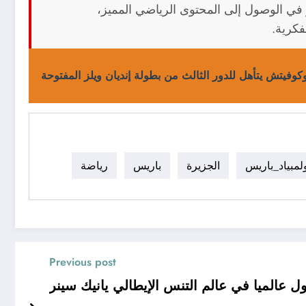
في الوصول إلى المحتوى الرياضي المميز،
فكرية.
وكوفيتش يتأهل للدور الثالث من بطولة إنديان ويلز المفتوحة
لمبياد_باريس
الجزيرة
باريس
رياضة
Previous post
 عالميا في عالم التنس الإيطالي يانيك سينر