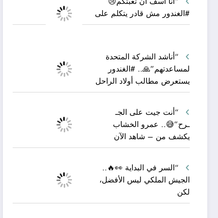
“أنا آسف أن تعبتكم😢
#الغندور مش قادر يتكلم على
“أناشد الشركة المتحدة
لمساعدتهم”🙏.. #الغندور
يستعرض مطالب أولاد الراحل
“أنت جيت على الجـ
ـرح”😅.. عمرو الخشاب
يكشف من – شاهد الآن
“السر في البداية 👀🔥..
الجيش الملكي ليس الأفضل،
لكن