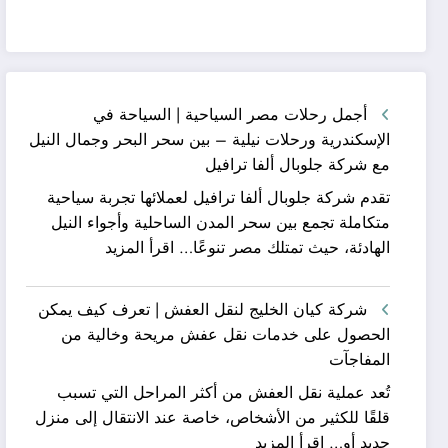
أجمل رحلات مصر السياحية | السياحة في
الإسكندرية ورحلات نيلية – بين سحر البحر وجمال النيل
مع شركة جلوبال ألفا ترافيل
تقدم شركة جلوبال ألفا ترافيل لعملائها تجربة سياحية
متكاملة تجمع بين سحر المدن الساحلية وأجواء النيل
:
الهادئة، حيث تمتلك مصر تنوعًا…
اقرأ المزيد
أجمل
رحلات
شركة كيان الخليج لنقل العفش | تعرف كيف يمكن
مصر
الحصول على خدمات نقل عفش مريحة وخالية من
السياحية
المفاجآت
|
تُعد عملية نقل العفش من أكثر المراحل التي تسبب
السياحة
قلقًا للكثير من الأشخاص، خاصة عند الانتقال إلى منزل
في
:
جديد أو…
اقرأ المزيد
الإسكندرية