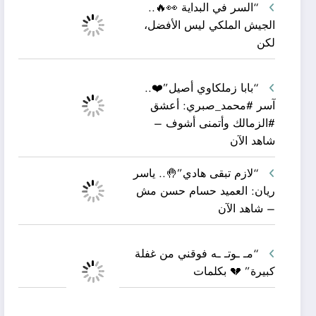
“السر في البداية 👀🔥..
الجيش الملكي ليس الأفضل،
لكن
“بابا زملكاوي أصيل”❤️..
آسر #محمد_صبري: أعشق
#الزمالك وأتمنى أشوف –
شاهد الآن
“لازم تبقى هادي”🤚.. ياسر
ريان: العميد حسام حسن مش
– شاهد الآن
“مـ ـوتـ ـه فوقني من غفلة
كبيرة” 💔 بكلمات