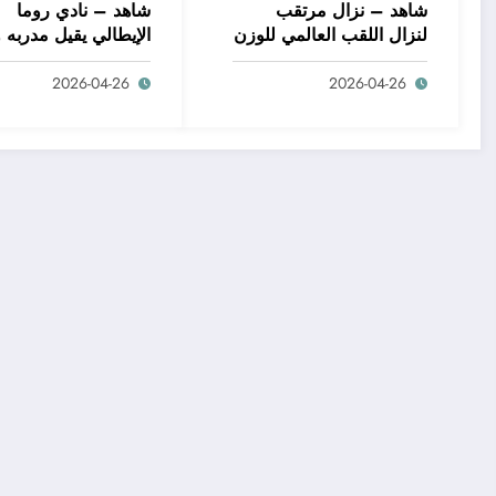
شاهد – نزال مرتقب
شاهد – نادي روما
لنزال اللقب العالمي للوزن
الإيطالي يقيل مدربه 
الثقيل للملاكمة بين
السابق دانييلي دي
2026-04-26
2026-04-26