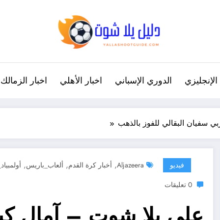
الإنجليزي
الدوري الإسباني
اخبار الأهلي
اخبار الزمالك
ي سفيان البقالي للفوز بالذهب
,
,
,
فيديو
Aljazeera
أخبار كرة القدم
ألعاب_باريس
أولمبياد
0 تعليقات
على يلا شوت – آمال كب