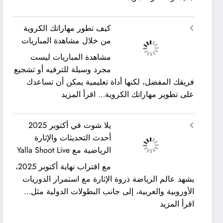
شركة
ورحلات
كيان
نيلية
كيف تطور مهاراتك الكروية
الخليج
–
من خلال مشاهدة المباريات
لنقل
بين
مشاهدة المباريات ليست
العفش
سحر
مجرد وسيلة للترفيه أو تشجيع
|
البحر
فريقك المفضل، لكنها أداة تعليمية يمكن أن تساعدك
تعرف
وجمال
:
على تطوير مهاراتك الكروية…
اقرأ المزيد
كيف
النيل
كيف
يمكن
مع
تطور
الحصول
شركة
يلا شوت في أكتوبر 2025
مهاراتك
على
جلوبال
أحدث التحديثات والإثارة
الكروية
خدمات
ألفا
الرياضية مع Yalla Shoot Live
من
نقل
ترافيل
مع اقتراب نهاية أكتوبر 2025،
خلال
عفش
يشهد عالم الرياضة ذروة الإثارة مع استمرار الدوريات
مشاهدة
مريحة
الأوروبية والعربية، إلى جانب البطولات الدولية مثل…
المباريات
وخالية
:
اقرأ المزيد
من
يلا
المفاجآت