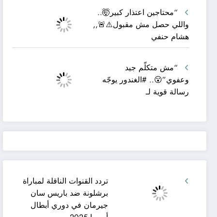
“محتاجين اعتذار كبير🤯..
واللي حصل مش مقبول⚠️🚨,,
هشام حنفي
“مش متكلّم جيد
وعفوي”😮.. #الغندور يوجّه
رسالة قوية لـ
تردد القنوات الناقلة لمباراة
برشلونة ضد باريس سان
جيرمان في دوري أبطال