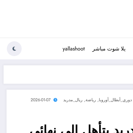
يلا شوت مباشر
yallashoot
,
,
دوري_أبطال_أوروبا
رياضة
ريال_مدريد
2026-01-07
يد يتأهل إلى نهائي