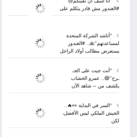
“أنا آسف أن تعبتكم😢
#الغندور مش قادر يتكلم على
“أناشد الشركة المتحدة
لمساعدتهم”🙏.. #الغندور
يستعرض مطالب أولاد الراحل
“أنت جيت على الجـ
ـرح”😅.. عمرو الخشاب
يكشف من – شاهد الآن
“السر في البداية 👀🔥..
الجيش الملكي ليس الأفضل،
لكن