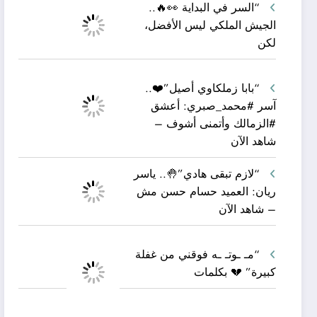
“السر في البداية 👀🔥..
الجيش الملكي ليس الأفضل،
لكن
“بابا زملكاوي أصيل”❤️..
آسر #محمد_صبري: أعشق
#الزمالك وأتمنى أشوف –
شاهد الآن
“لازم تبقى هادي”🤚.. ياسر
ريان: العميد حسام حسن مش
– شاهد الآن
“مـ ـوتـ ـه فوقني من غفلة
كبيرة” 💔 بكلمات