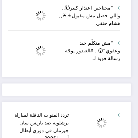
“محتاجين اعتذار كبير🤯..
واللي حصل مش مقبول⚠️🚨,,
هشام حنفي
“مش متكلّم جيد
وعفوي”😮.. #الغندور يوجّه
رسالة قوية لـ
تردد القنوات الناقلة لمباراة
برشلونة ضد باريس سان
جيرمان في دوري أبطال