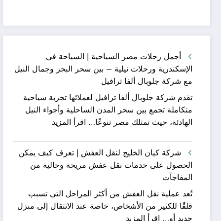
أجمل رحلات مصر السياحية | السياحة في
الإسكندرية ورحلات نيلية – بين سحر البحر وجمال النيل
مع شركة جلوبال ألفا ترافيل
تقدم شركة جلوبال ألفا ترافيل لعملائها تجربة سياحية
متكاملة تجمع بين سحر المدن الساحلية وأجواء النيل
:
الهادئة، حيث تمتلك مصر تنوعًا…
اقرأ المزيد
أجمل
رحلات
شركة كيان الخليج لنقل العفش | تعرف كيف يمكن
مصر
الحصول على خدمات نقل عفش مريحة وخالية من
السياحية
المفاجآت
|
تُعد عملية نقل العفش من أكثر المراحل التي تسبب
السياحة
قلقًا للكثير من الأشخاص، خاصة عند الانتقال إلى منزل
في
:
جديد أو…
اقرأ المزيد
الإسكندرية