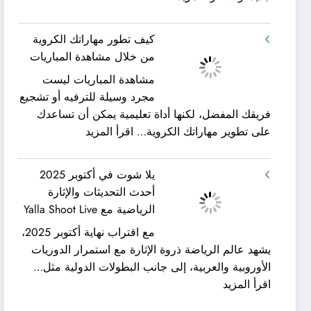
شركة
ورحلات
كيان
نيلية
كيف تطور مهاراتك الكروية
الخليج
–
من خلال مشاهدة المباريات
لنقل
بين
مشاهدة المباريات ليست
العفش
سحر
مجرد وسيلة للترفيه أو تشجيع
|
البحر
فريقك المفضل، لكنها أداة تعليمية يمكن أن تساعدك
تعرف
وجمال
:
على تطوير مهاراتك الكروية…
اقرأ المزيد
كيف
النيل
كيف
يمكن
مع
تطور
الحصول
شركة
يلا شوت في أكتوبر 2025
مهاراتك
على
جلوبال
أحدث التحديثات والإثارة
الكروية
خدمات
ألفا
الرياضية مع Yalla Shoot Live
من
نقل
ترافيل
مع اقتراب نهاية أكتوبر 2025،
خلال
عفش
يشهد عالم الرياضة ذروة الإثارة مع استمرار الدوريات
مشاهدة
مريحة
الأوروبية والعربية، إلى جانب البطولات الدولية مثل…
المباريات
وخالية
:
اقرأ المزيد
من
يلا
المفاجآت