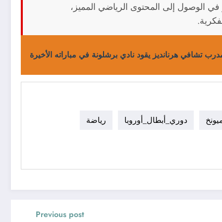
في الوصول إلى المحتوى الرياضي المميز،
فكرية.
درب تشافي هرنانديز يقود نادي برشلونة في مباراته الأخيرة
يونخ
دوري_أبطال_أوروبا
رياضة
Previous post