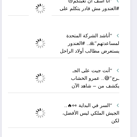
“أنا آسف أن تعبتكم😢
#الغندور مش قادر يتكلم على
“أناشد الشركة المتحدة
لمساعدتهم”🙏.. #الغندور
يستعرض مطالب أولاد الراحل
“أنت جيت على الجـ
ـرح”😅.. عمرو الخشاب
يكشف من – شاهد الآن
“السر في البداية 👀🔥..
الجيش الملكي ليس الأفضل،
لكن