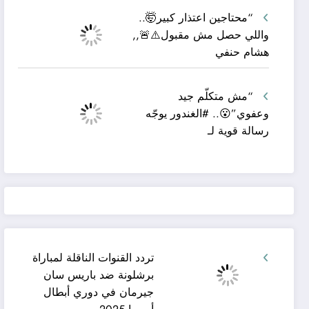
“محتاجين اعتذار كبير🤯..
واللي حصل مش مقبول⚠️🚨,,
هشام حنفي
“مش متكلّم جيد
وعفوي”😮.. #الغندور يوجّه
رسالة قوية لـ
تردد القنوات الناقلة لمباراة
برشلونة ضد باريس سان
جيرمان في دوري أبطال