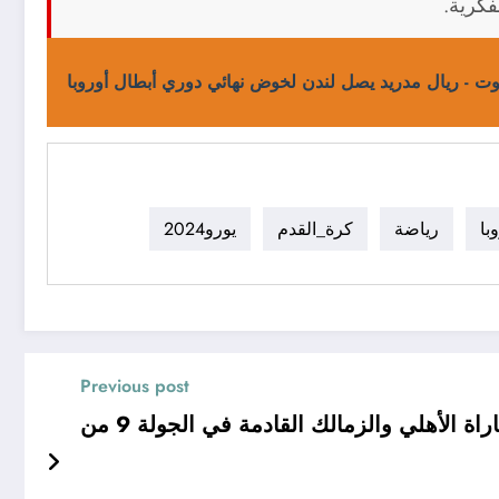
فكرية.
ت - ريال مدريد يصل لندن لخوض نهائي دوري أبطال أوروبا
با
رياضة
كرة_القدم
يورو2024
Previous post
اة الأهلي والزمالك القادمة في الجولة 9 من