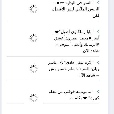
“السر في البداية 👀🔥..
الجيش الملكي ليس الأفضل،
لكن
“بابا زملكاوي أصيل”❤️..
آسر #محمد_صبري: أعشق
#الزمالك وأتمنى أشوف –
شاهد الآن
“لازم تبقى هادي”🤚.. ياسر
ريان: العميد حسام حسن مش
– شاهد الآن
“مـ ـوتـ ـه فوقني من غفلة
كبيرة” 💔 بكلمات