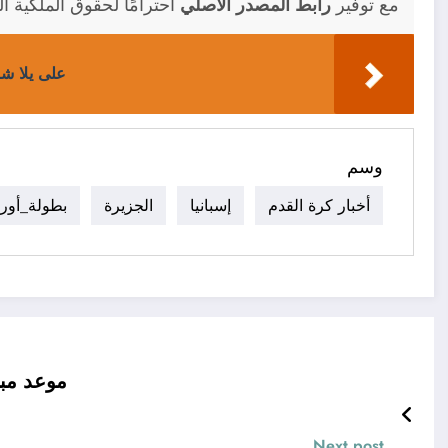
مع توفير
رابط المصدر الأصلي
احترامًا لحقوق الملكية ال
على يلا شو
وسم
أخبار كرة القدم
إسبانيا
الجزيرة
بطولة_أورو
موعد مبار
Next post