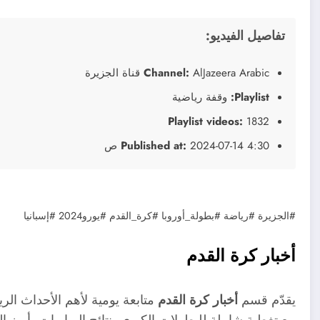
تفاصيل الفيديو:
AlJazeera Arabic قناة الجزيرة
Channel:
Playlist:
وقفة رياضية
Playlist videos:
1832
2024-07-14 4:30 ص
Published at:
#الجزيرة #رياضة #بطولة_أوروبا #كرة_القدم #يورو2024 #إسبانيا
أخبار كرة القدم
يقدّم قسم
أخبار كرة القدم
متابعة يومية لأهم الأحداث الرياض
مع تغطية شاملة للبطولات الكبرى، نتائج المباريات، أبرز ال