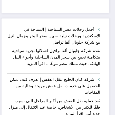
أجمل رحلات مصر السياحية | السياحة في
الإسكندرية ورحلات نيلية – بين سحر البحر وجمال النيل
مع شركة جلوبال ألفا ترافيل
تقدم شركة جلوبال ألفا ترافيل لعملائها تجربة سياحية
متكاملة تجمع بين سحر المدن الساحلية وأجواء النيل
:
الهادئة، حيث تمتلك مصر تنوعًا…
اقرأ المزيد
أجمل
رحلات
شركة كيان الخليج لنقل العفش | تعرف كيف يمكن
مصر
الحصول على خدمات نقل عفش مريحة وخالية من
السياحية
المفاجآت
|
تُعد عملية نقل العفش من أكثر المراحل التي تسبب
السياحة
قلقًا للكثير من الأشخاص، خاصة عند الانتقال إلى منزل
في
:
جديد أو…
اقرأ المزيد
الإسكندرية