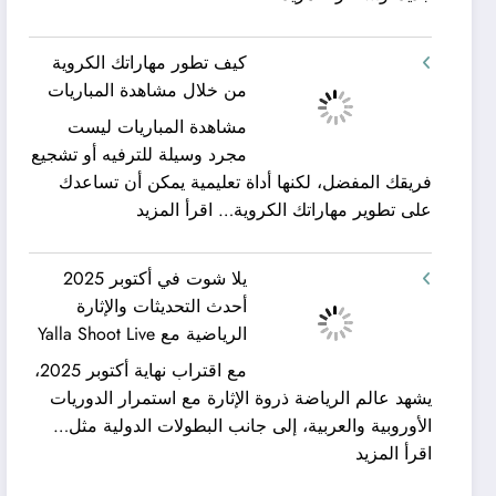
شركة
ورحلات
كيان
نيلية
كيف تطور مهاراتك الكروية
الخليج
–
من خلال مشاهدة المباريات
لنقل
بين
مشاهدة المباريات ليست
العفش
سحر
مجرد وسيلة للترفيه أو تشجيع
|
البحر
فريقك المفضل، لكنها أداة تعليمية يمكن أن تساعدك
تعرف
وجمال
:
على تطوير مهاراتك الكروية…
اقرأ المزيد
كيف
النيل
كيف
يمكن
مع
تطور
الحصول
شركة
يلا شوت في أكتوبر 2025
مهاراتك
على
جلوبال
أحدث التحديثات والإثارة
الكروية
خدمات
ألفا
الرياضية مع Yalla Shoot Live
من
نقل
ترافيل
مع اقتراب نهاية أكتوبر 2025،
خلال
عفش
يشهد عالم الرياضة ذروة الإثارة مع استمرار الدوريات
مشاهدة
مريحة
الأوروبية والعربية، إلى جانب البطولات الدولية مثل…
المباريات
وخالية
:
اقرأ المزيد
من
يلا
المفاجآت