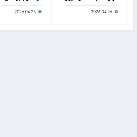
الثقيل للملاكمة بين
السابق دانييلي دي
2026-04-26
2026-04-26