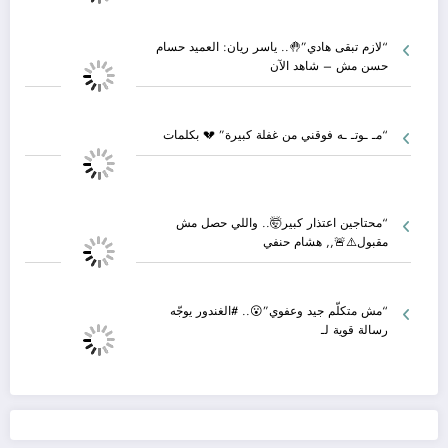
“لازم تبقى هادي”🤚.. ياسر ريان: العميد حسام
حسن مش – شاهد الآن
“مـ ـوتـ ـه فوقني من غفلة كبيرة” 💔 بكلمات
“محتاجين اعتذار كبير🤯.. واللي حصل مش
مقبول⚠️🚨,, هشام حنفي
“مش متكلّم جيد وعفوي”😮.. #الغندور يوجّه
رسالة قوية لـ