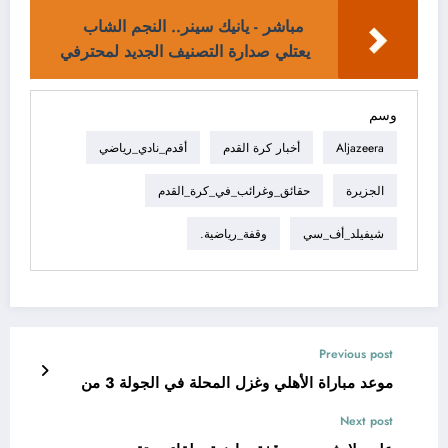
مباشر - يانيك سينر.. النجم الشاب
يعتلي صدارة التصنيف الجديد لمحترفي
وسم
Aljazeera
أخبار كرة القدم
أقدم_نادي_رياضي
الجزيرة
حقائق_وغرائب_في_كرة_القدم
شيفيلد_أف_سي
وقفة_رياضية.
Previous post
موعد مباراة الأهلي وغزل المحلة في الجولة 3 من
Next post