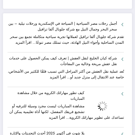
أجمل رحلات مصر السياحية | السياحة في الإسكندرية ورحلات نيلية – بين
سحر البحر وجمال النيل مع شركة جلوبال ألفا ترافيل
تقدم شركة جلوبال ألفا ترافيل لعملائها تجربة سياحية متكاملة تجمع بين سحر
:
المدن الساحلية وأجواء النيل الهادئة، حيث تمتلك مصر تنوعًا…
اقرأ المزيد
أجمل
رحلات
شركة كيان الخليج لنقل العفش | تعرف كيف يمكن الحصول على خدمات
مصر
نقل عفش مريحة وخالية من المفاجآت
السياحية
|
تُعد عملية نقل العفش من أكثر المراحل التي تسبب قلقًا للكثير من الأشخاص،
السياحة
:
خاصة عند الانتقال إلى منزل جديد أو…
اقرأ المزيد
في
شركة
الإسكندرية
كيان
كيف تطور مهاراتك الكروية من خلال مشاهدة
ورحلات
الخليج
المباريات
نيلية
لنقل
–
العفش
مشاهدة المباريات ليست مجرد وسيلة للترفيه أو
بين
|
تشجيع فريقك المفضل، لكنها أداة تعليمية يمكن أن
سحر
تعرف
:
تساعدك على تطوير مهاراتك الكروية…
اقرأ المزيد
البحر
كيف
كيف
وجمال
يمكن
تطور
يلا شوت في أكتوبر 2025 أحدث التحديثات والإثارة
النيل
الحصول
مهاراتك