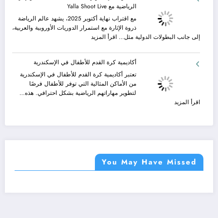
الرياضية مع Yalla Shoot Live
مع
على
الكروية
شركة
خدمات
من
مع اقتراب نهاية أكتوبر 2025، يشهد عالم الرياضة
جلوبال
نقل
خلال
ذروة الإثارة مع استمرار الدوريات الأوروبية والعربية،
ألفا
عفش
مشاهدة
:
إلى جانب البطولات الدولية مثل…
اقرأ المزيد
ترافيل
مريحة
المباريات
يلا
وخالية
شوت
أكاديمية كرة القدم للأطفال في الإسكندرية
من
في
المفاجآت
أكتوبر
تعتبر أكاديمية كرة القدم للأطفال في الإسكندرية
2025
من الأماكن المثالية التي توفر للأطفال فرصًا
أحدث
لتطوير مهاراتهم الرياضية بشكل احترافي. هذه…
التحديثات
:
اقرأ المزيد
والإثارة
أكاديمية
الرياضية
كرة
مع
القدم
Yalla
للأطفال
Shoot
في
Live
الإسكندرية
You May Have Missed