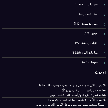
تجهيزات رياضية
(1)
حياة لاعب
(42)
دليل يلا شوت
(143)
فيديو
(558)
قنوات رياضية
(92)
مباريات اليوم
(1٬525)
منوعات
(69)
الاحدث
يلا شوت الآن – ملخص مباراة المغرب وجنوب افريقيا (2
هشام نصر يفتح النـ ـار على زيزو 🏆 ..
هشام نصر : مش عاوز أسلم على لاعيبه.. ومن
يلا شوت الآن – #ملخص مباراة الجزائر وتونس 1
رسميُا منتخب مصر للناشئين يتأهل لكأس العالم .. وإصابة