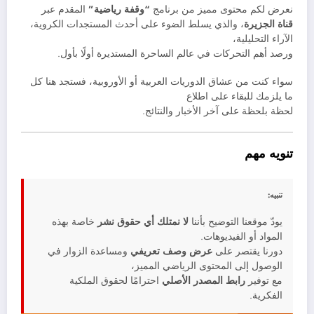
نعرض لكم محتوى مميز من برنامج
“وقفة رياضية”
المقدم عبر
قناة الجزيرة
، والذي يسلط الضوء على أحدث المستجدات الكروية،
الآراء التحليلية،
ورصد أهم التحركات في عالم الساحرة المستديرة أولًا بأول.
سواء كنت من عشاق الدوريات العربية أو الأوروبية، فستجد هنا كل
ما يلزمك للبقاء على اطلاع
لحظة بلحظة على آخر الأخبار والنتائج.
تنويه مهم
تنبيه:
يودّ موقعنا التوضيح بأننا
لا نمتلك أي حقوق نشر
خاصة بهذه
المواد أو الفيديوهات.
دورنا يقتصر على
عرض وصف تعريفي
ومساعدة الزوار في
الوصول إلى المحتوى الرياضي المميز،
مع توفير
رابط المصدر الأصلي
احترامًا لحقوق الملكية
الفكرية.