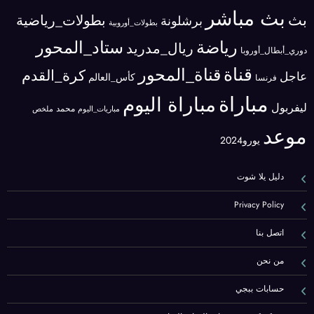
بث مباشر
بث
بطولات_رياضية
برشلونة
بطولات_أوروبية
رياضة
ستاد_المحور
ريال_مدريد
دوري_أبطال_أوروبا
قناة
قناة_المحور
كرة_القدم
عاجل
كأس_العالم
فرنسا
مباراة
مباراة اليوم
ليفربول
محمد
مباريات_اليوم
ملخص
موعد
يورو2024
دليل يلا شوت
Privacy Policy
اتصل بنا
من نحن
حسابات ببجي