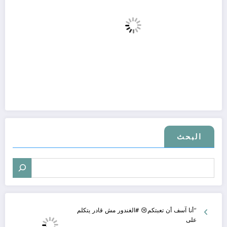
البحث
“أنا آسف أن تعبتكم😢 #الغندور مش قادر يتكلم
على