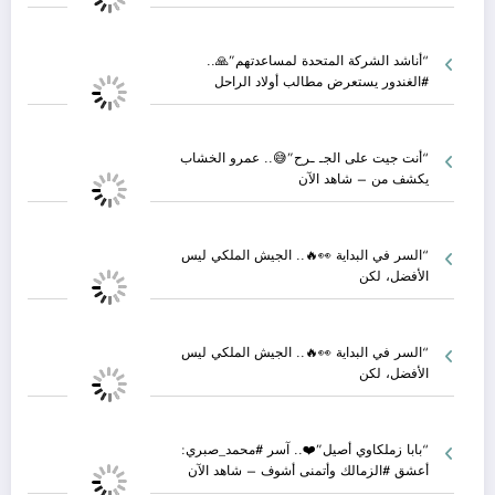
“أناشد الشركة المتحدة لمساعدتهم”🙏..
#الغندور يستعرض مطالب أولاد الراحل
“أنت جيت على الجـ ـرح”😅.. عمرو الخشاب
يكشف من – شاهد الآن
“السر في البداية 👀🔥.. الجيش الملكي ليس
الأفضل، لكن
“السر في البداية 👀🔥.. الجيش الملكي ليس
الأفضل، لكن
“بابا زملكاوي أصيل”❤️.. آسر #محمد_صبري:
أعشق #الزمالك وأتمنى أشوف – شاهد الآن