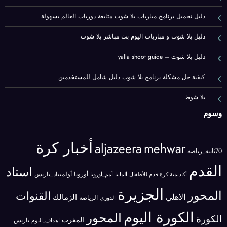
دليل تحميل برنامج مباريات يلا شوت متابعة دوريات العالم بسهولة
دليل يلا شوت و مباريات اليوم بث مباشر يلا شوت
دليل يلا شوت – yalla shoot guide
كيفية حل مشكلة برنامج يلا شوت دليل شامل للمستخدمين
بلا شوط
وسوم
أخبار كرة
aljazeera
mehwar
70ثانية_رياضة
القدم
استاد
أوروبا
أولمبياد_باريس
أكاديمية كرة قدم للأطفال
ألمانيا
أمم_أوروبا
الجزيرة
المحور
القنوات
الاهلي
الزمالك
الرياضة
الدوري
الكورة اليوم
المحور
الكورة
المغرب
باريس
اهداف_اليوم