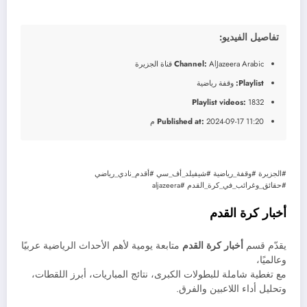
تفاصيل الفيديو:
AlJazeera Arabic قناة الجزيرة
Channel:
Playlist:
وقفة رياضية
Playlist videos:
1832
2024-09-17 11:20 م
Published at:
#الجزيرة #وقفة_رياضية #شيفيلد_أف_سي #أقدم_نادي_رياضي
#حقائق_وغرائب_في_كرة_القدم #aljazeera
أخبار كرة القدم
يقدّم قسم
أخبار كرة القدم
متابعة يومية لأهم الأحداث الرياضية عربيًا
وعالميًا،
مع تغطية شاملة للبطولات الكبرى، نتائج المباريات، أبرز اللقطات،
وتحليل أداء اللاعبين والفرق.