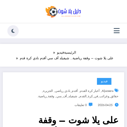
لتجاوز
لى
لمحتوى
الرئيسية
فيديو
على يلا شوت – وقفة رياضية.. شيفيلد أف سي أقدم نادي كرة قدم
فيديو
,
,
,
,
Aljazeera
أخبار كرة القدم
أقدم_نادي_رياضي
الجزيرة
,
,
حقائق_وغرائب_في_كرة_القدم
شيفيلد_أف_سي
وقفة_رياضية.
2026-04-25
0 تعليقات
على يلا شوت – وقفة