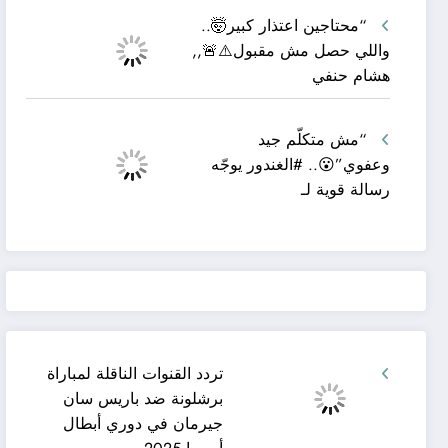
“محتاجين اعتذار كبير🤯..
واللي حصل مش مقبول⚠️🚨,,
هشام حنفي
“مش متكلّم جيد
وعفوي”😮.. #الغندور يوجّه
رسالة قوية لـ
تردد القنوات الناقلة لمباراة
برشلونة ضد باريس سان
جيرمان في دوري أبطال