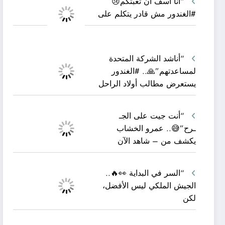
“أنا آسف أن تعبتكم😢
#الغندور مش قادر يتكلم على
“أناشد الشركة المتحدة
لمساعدتهم”🙏.. #الغندور
يستعرض مطالب أولاد الراحل
“أنت جيت على الجـ
ـرح”😅.. عمرو الخشاب
يكشف من – شاهد الآن
“السر في البداية 👀🔥..
الجيش الملكي ليس الأفضل،
لكن