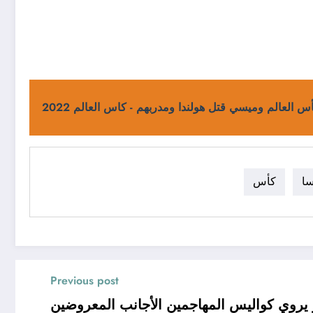
أس العالم وميسي قتل هولندا ومدربهم - كاس العالم 2022
سا
كأس
Previous post
ور يروي كواليس المهاجمين الأجانب المعروضين