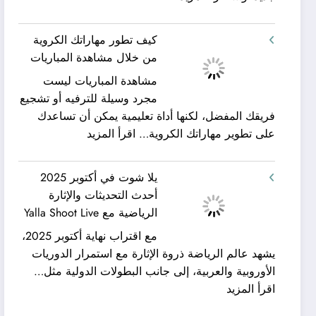
شركة
ورحلات
كيان
نيلية
كيف تطور مهاراتك الكروية
الخليج
–
من خلال مشاهدة المباريات
لنقل
بين
مشاهدة المباريات ليست
العفش
سحر
مجرد وسيلة للترفيه أو تشجيع
|
البحر
فريقك المفضل، لكنها أداة تعليمية يمكن أن تساعدك
تعرف
وجمال
:
على تطوير مهاراتك الكروية…
اقرأ المزيد
كيف
النيل
كيف
يمكن
مع
تطور
الحصول
شركة
يلا شوت في أكتوبر 2025
مهاراتك
على
جلوبال
أحدث التحديثات والإثارة
الكروية
خدمات
ألفا
الرياضية مع Yalla Shoot Live
من
نقل
ترافيل
مع اقتراب نهاية أكتوبر 2025،
خلال
عفش
يشهد عالم الرياضة ذروة الإثارة مع استمرار الدوريات
مشاهدة
مريحة
الأوروبية والعربية، إلى جانب البطولات الدولية مثل…
المباريات
وخالية
:
اقرأ المزيد
من
يلا
المفاجآت