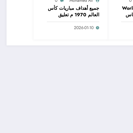
0
Mohamed Ali
0
Worl
جميع أهداف مباريات كأس
خ كاس
العالم 1970 م تعليق
عربي – تاريخ كاس العالم
2026-01-10