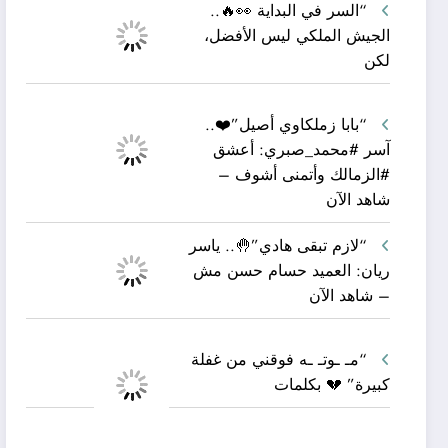
“السر في البداية 👀🔥..
الجيش الملكي ليس الأفضل،
لكن
“بابا زملكاوي أصيل”❤️..
آسر #محمد_صبري: أعشق
#الزمالك وأتمنى أشوف –
شاهد الآن
“لازم تبقى هادي”🤚.. ياسر
ريان: العميد حسام حسن مش
– شاهد الآن
“مـ ـوتـ ـه فوقني من غفلة
كبيرة” 💔 بكلمات