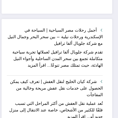
أجمل رحلات مصر السياحية | السياحة في
الإسكندرية ورحلات نيلية – بين سحر البحر وجمال النيل
مع شركة جلوبال ألفا ترافيل
تقدم شركة جلوبال ألفا ترافيل لعملائها تجربة سياحية
متكاملة تجمع بين سحر المدن الساحلية وأجواء النيل
:
الهادئة، حيث تمتلك مصر تنوعًا…
اقرأ المزيد
أجمل
رحلات
شركة كيان الخليج لنقل العفش | تعرف كيف يمكن
مصر
الحصول على خدمات نقل عفش مريحة وخالية من
السياحية
المفاجآت
|
تُعد عملية نقل العفش من أكثر المراحل التي تسبب
السياحة
قلقًا للكثير من الأشخاص، خاصة عند الانتقال إلى منزل
في
:
جديد أو…
اقرأ المزيد
الإسكندرية