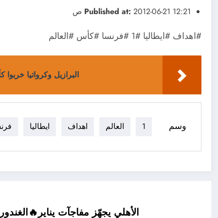
2012-06-21 12:21 ص
Published at:
#اهداف #ايطاليا #1 #فرنسا #كأس #العالم
البرازيل وكرواتيا خربوا ك
وسم
1
العالم
اهداف
ايطاليا
فرن
الأهلي يجهّز مفاجآت يناير🔥الغند