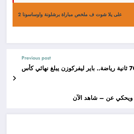
على يلا شوت ف ملخص مباراة برشلونة واوساسونا 2
Previous post
ويحكي عن – شاهد الآن