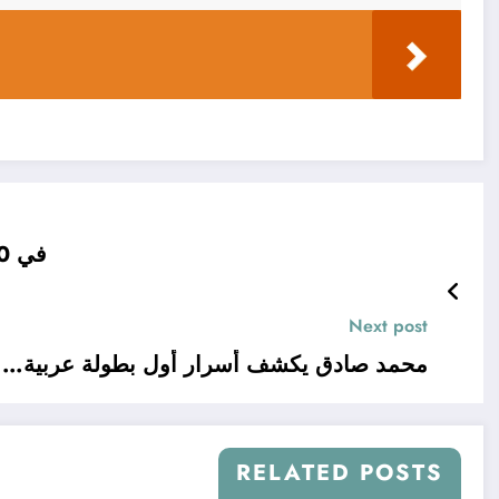
في 70 ثانية رياضة.. باير ليفركوزن يبلغ نهائي كأس
Next post
محمد صادق يكشف أسرار أول بطولة عربية… 
RELATED POSTS