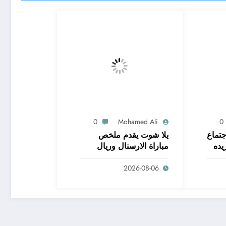
0
Mohamed Ali
0
جتماع
يلا شوت يقدم ملخص
يده
مباراة الارسنال وريال
بيتيس 1
2026-08-06