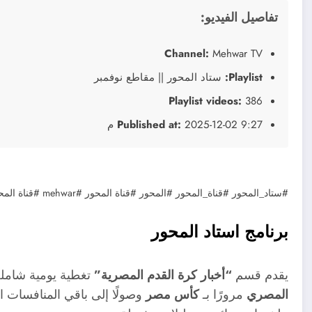
تفاصيل الفيديو:
Channel:
Mehwar TV
Playlist:
ستاد المحور || مقاطع نوفمبر
Playlist videos:
386
2025-12-02 9:27 م
Published at:
#ستاد_المحور #قناة_المحور #المحور #قناة المحور #mehwar #قناة المحور مباشر
برنامج استاد المحور
يقدم قسم
“أخبار كرة القدم المصرية”
تغطية يومية شاملة 
المصري
مرورًا بـ
كأس مصر
وصولًا إلى باقي المنافسات ال