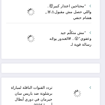
“محتاجين اعتذار كبير🤯..
واللي حصل مش مقبول⚠️🚨,,
هشام حنفي
“مش متكلّم جيد
وعفوي”😮.. #الغندور يوجّه
رسالة قوية لـ
تردد القنوات الناقلة لمباراة
برشلونة ضد باريس سان
جيرمان في دوري أبطال