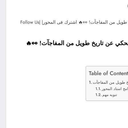
محمد صادق يكشف أسرار أول بطولة عربية… ويحكي عن تاريخ طويل من المفاجآت! 👀🔥 اشترك فى المحور| Follow Us|
كي عن تاريخ طويل من المفاجآت! 👀🔥
Table of Content
امج استاد المحور
تنويه مهم