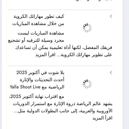
شركة
ورحلات
كيان
نيلية
كيف تطور مهاراتك الكروية
الخليج
–
من خلال مشاهدة المباريات
لنقل
بين
مشاهدة المباريات ليست
العفش
سحر
مجرد وسيلة للترفيه أو تشجيع
|
البحر
فريقك المفضل، لكنها أداة تعليمية يمكن أن تساعدك
تعرف
وجمال
:
على تطوير مهاراتك الكروية…
اقرأ المزيد
كيف
النيل
كيف
يمكن
مع
تطور
الحصول
شركة
يلا شوت في أكتوبر 2025
مهاراتك
على
جلوبال
أحدث التحديثات والإثارة
الكروية
خدمات
ألفا
الرياضية مع Yalla Shoot Live
من
نقل
ترافيل
مع اقتراب نهاية أكتوبر 2025،
خلال
عفش
يشهد عالم الرياضة ذروة الإثارة مع استمرار الدوريات
مشاهدة
مريحة
الأوروبية والعربية، إلى جانب البطولات الدولية مثل…
المباريات
وخالية
:
اقرأ المزيد
من
يلا
المفاجآت