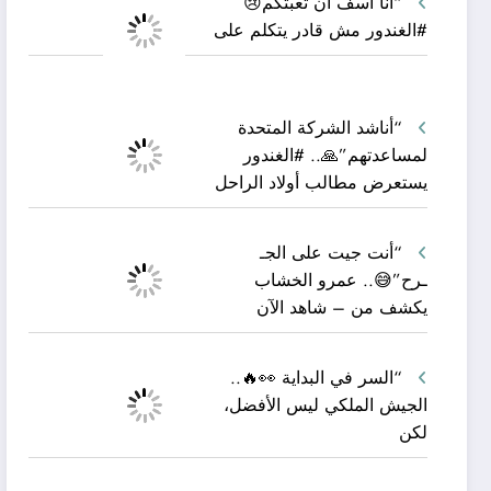
“أنا آسف أن تعبتكم😢
#الغندور مش قادر يتكلم على
“أناشد الشركة المتحدة
لمساعدتهم”🙏.. #الغندور
يستعرض مطالب أولاد الراحل
“أنت جيت على الجـ
ـرح”😅.. عمرو الخشاب
يكشف من – شاهد الآن
“السر في البداية 👀🔥..
الجيش الملكي ليس الأفضل،
لكن