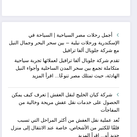
أجمل رحلات مصر السياحية | السياحة في
الإسكندرية ورحلات نيلية – بين سحر البحر وجمال النيل
مع شركة جلوبال ألفا ترافيل
تقدم شركة جلوبال ألفا ترافيل لعملائها تجربة سياحية
متكاملة تجمع بين سحر المدن الساحلية وأجواء النيل
:
الهادئة، حيث تمتلك مصر تنوعًا…
اقرأ المزيد
أجمل
رحلات
شركة كيان الخليج لنقل العفش | تعرف كيف يمكن
مصر
الحصول على خدمات نقل عفش مريحة وخالية من
السياحية
المفاجآت
|
تُعد عملية نقل العفش من أكثر المراحل التي تسبب
السياحة
قلقًا للكثير من الأشخاص، خاصة عند الانتقال إلى منزل
في
:
جديد أو…
اقرأ المزيد
الإسكندرية