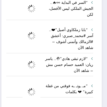
“السر في البداية 👀🔥..
الجيش الملكي ليس الأفضل،
لكن
“بابا زملكاوي أصيل”❤️..
آسر #محمد_صبري: أعشق
#الزمالك وأتمنى أشوف –
شاهد الآن
“لازم تبقى هادي”🤚.. ياسر
ريان: العميد حسام حسن مش
– شاهد الآن
“مـ ـوتـ ـه فوقني من غفلة
كبيرة” 💔 بكلمات