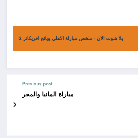
يلا شوت الآن - ملخص مباراة الاهلي ويانج افريكانز 2
Previous post
مباراة المانيا والمجر