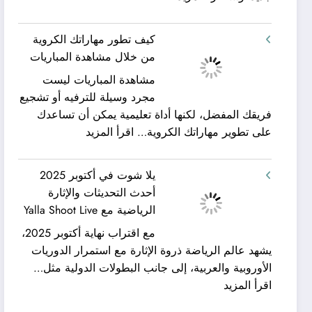
شركة
ورحلات
كيان
نيلية
كيف تطور مهاراتك الكروية
الخليج
–
من خلال مشاهدة المباريات
لنقل
بين
مشاهدة المباريات ليست
العفش
سحر
مجرد وسيلة للترفيه أو تشجيع
|
البحر
فريقك المفضل، لكنها أداة تعليمية يمكن أن تساعدك
تعرف
وجمال
:
على تطوير مهاراتك الكروية…
اقرأ المزيد
كيف
النيل
كيف
يمكن
مع
تطور
الحصول
شركة
يلا شوت في أكتوبر 2025
مهاراتك
على
جلوبال
أحدث التحديثات والإثارة
الكروية
خدمات
ألفا
الرياضية مع Yalla Shoot Live
من
نقل
ترافيل
مع اقتراب نهاية أكتوبر 2025،
خلال
عفش
يشهد عالم الرياضة ذروة الإثارة مع استمرار الدوريات
مشاهدة
مريحة
الأوروبية والعربية، إلى جانب البطولات الدولية مثل…
المباريات
وخالية
:
اقرأ المزيد
من
يلا
المفاجآت