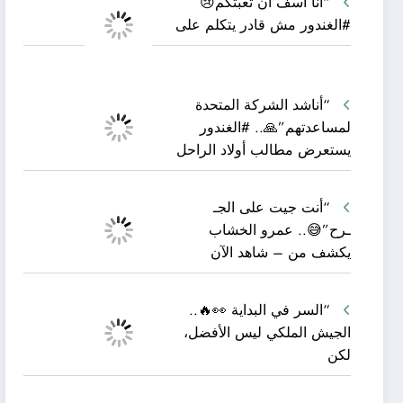
“أنا آسف أن تعبتكم😢
#الغندور مش قادر يتكلم على
“أناشد الشركة المتحدة
لمساعدتهم”🙏.. #الغندور
يستعرض مطالب أولاد الراحل
“أنت جيت على الجـ
ـرح”😅.. عمرو الخشاب
يكشف من – شاهد الآن
“السر في البداية 👀🔥..
الجيش الملكي ليس الأفضل،
لكن