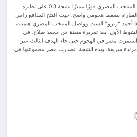
في أول مباراة بتصفيات كأس الأمم الأفريقية 2025، حقق المنتخب المصري فوزًا مميزًا بنتيجة 3-0 على نظيره
المباراة بضغط هجومي واضح، حيث افتتح المدافع رامي
رأس من ركنية نفذها أحمد “زيزو” السيد. وواصل المنتخب المصري هيمنته،
شوط الأول، بعد تمريرة متقنة من محمد صلاح​. في
 استمرت مصر في الهجوم حتى جاء الهدف الثالث عبر
ة 70، بعد استغلاله لهجمة مرتدة سريعة. بهذه النتيجة، تصدرت مصر مجموعتها في