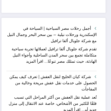
أجمل رحلات مصر السياحية | السياحة في
الإسكندرية ورحلات نيلية – بين سحر البحر وجمال النيل
مع شركة جلوبال ألفا ترافيل
تقدم شركة جلوبال ألفا ترافيل لعملائها تجربة سياحية
متكاملة تجمع بين سحر المدن الساحلية وأجواء النيل
:
الهادئة، حيث تمتلك مصر تنوعًا…
اقرأ المزيد
أجمل
رحلات
شركة كيان الخليج لنقل العفش | تعرف كيف يمكن
مصر
الحصول على خدمات نقل عفش مريحة وخالية من
السياحية
المفاجآت
|
تُعد عملية نقل العفش من أكثر المراحل التي تسبب
السياحة
قلقًا للكثير من الأشخاص، خاصة عند الانتقال إلى منزل
في
:
جديد أو…
اقرأ المزيد
الإسكندرية