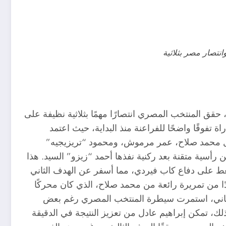
تصار مصر بثلاثية
ي مباراة قوية ضمن تصفيات كأس الأمم الأفريقية 2025، حقق المنتخب المصري انتصارًا مهمًا بثلاثية نظيفة على
تفوقًا واضحًا للفراعنة منذ البداية، حيث اعتمد
محمد صلاح، عمر مرموش، ومحمود “تريزيجيه”
 افتتح رامي ربيعة التسجيل لمصر في الدقيقة 23 من رأسية متقنة بعد ركنية نفذها أحمد “زيزو” السيد. هذا
 على دفاع كاب فيردي، مما أسفر عن الهدف الثاني
 من تمريرة رائعة من محمد صلاح، الذي كان محركًا
الثاني، استمرت سيطرة المنتخب المصري رغم بعض
ك، تمكن إبراهيم عادل من تعزيز النتيجة في الدقيقة