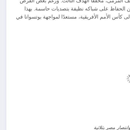
سقف المرمى، محققًا الهدف الثالث. ورغم بعض الفرص
الحفاظ على شباكه نظيفة بتصديات حاسمة​. بهذا
 كأس الأمم الأفريقية، مستعدًا لمواجهة بوتسوانا في
تصار مصر بثلاثية