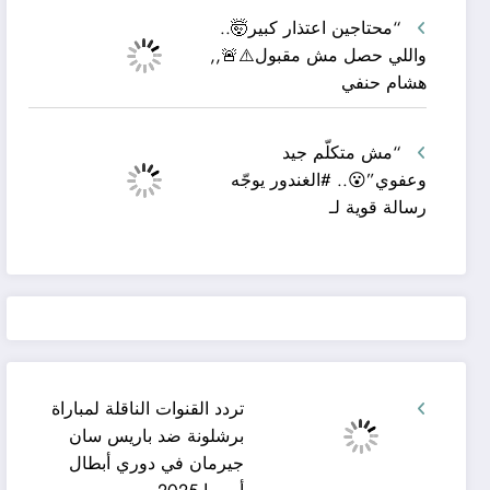
“محتاجين اعتذار كبير🤯..
واللي حصل مش مقبول⚠️🚨,,
هشام حنفي
“مش متكلّم جيد
وعفوي”😮.. #الغندور يوجّه
رسالة قوية لـ
تردد القنوات الناقلة لمباراة
برشلونة ضد باريس سان
جيرمان في دوري أبطال