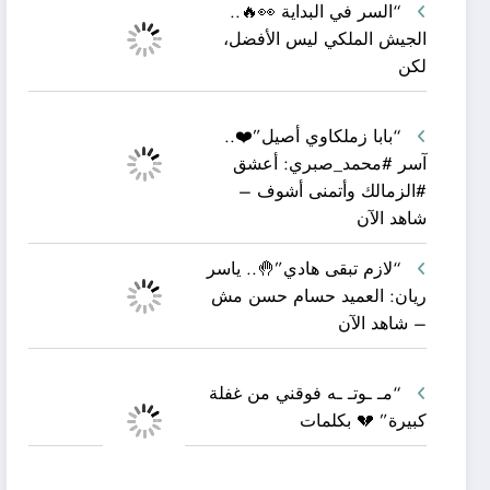
“السر في البداية 👀🔥..
الجيش الملكي ليس الأفضل،
لكن
“بابا زملكاوي أصيل”❤️..
آسر #محمد_صبري: أعشق
#الزمالك وأتمنى أشوف –
شاهد الآن
“لازم تبقى هادي”🤚.. ياسر
ريان: العميد حسام حسن مش
– شاهد الآن
“مـ ـوتـ ـه فوقني من غفلة
كبيرة” 💔 بكلمات