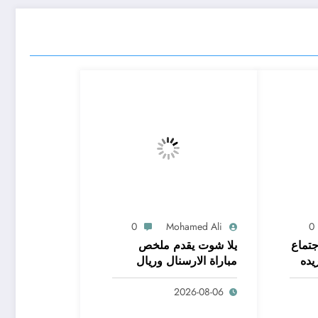
0
Mohamed Ali
0
جتماع
يلا شوت يقدم ملخص
يده
مباراة الارسنال وريال
بيتيس 1
2026-08-06