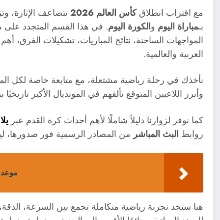
مع اقتراب انطلاق
كأس العالم 2026
تتضاعف الإثارة، وتز
بـ
مباراة اليوم
و
الكورة اليوم
. في هذا القسم المتجدد على 
المواجهات الساخنة، نتائج المباريات، تشكيلات الفرق، أهم
العربية والعالمية.
وأبرز اللاعبين المتوقع تألقهم في المونديال الأكبر تاريخيًا بمشاركة 48 منتخبً
كما نوفر لزوارنا دليلاً شاملًا لأهم أحداث كرة القدم عبر
يل
روابط
البث المباشر
من المصادر الرسمية فور صدورها، ليكو
موعد م
هنا ستجد تجربة رياضية متكاملة تجمع بين السرعة، الدقة،