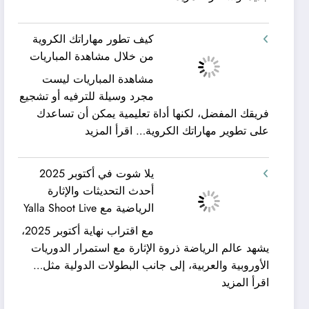
شركة
ورحلات
كيان
نيلية
كيف تطور مهاراتك الكروية
الخليج
–
من خلال مشاهدة المباريات
لنقل
بين
مشاهدة المباريات ليست
العفش
سحر
مجرد وسيلة للترفيه أو تشجيع
|
البحر
فريقك المفضل، لكنها أداة تعليمية يمكن أن تساعدك
تعرف
وجمال
:
على تطوير مهاراتك الكروية…
اقرأ المزيد
كيف
النيل
كيف
يمكن
مع
تطور
الحصول
شركة
يلا شوت في أكتوبر 2025
مهاراتك
على
جلوبال
أحدث التحديثات والإثارة
الكروية
خدمات
ألفا
الرياضية مع Yalla Shoot Live
من
نقل
ترافيل
مع اقتراب نهاية أكتوبر 2025،
خلال
عفش
يشهد عالم الرياضة ذروة الإثارة مع استمرار الدوريات
مشاهدة
مريحة
الأوروبية والعربية، إلى جانب البطولات الدولية مثل…
المباريات
وخالية
:
اقرأ المزيد
من
يلا
المفاجآت