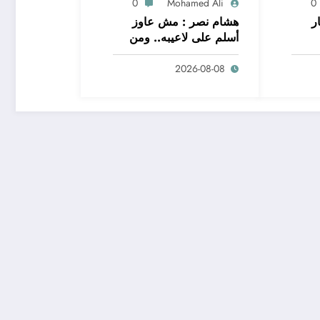
0
Mohamed Ali
0
ر
هشام نصر : مش عاوز
أسلم على لاعيبه.. ومن
2026-08-08