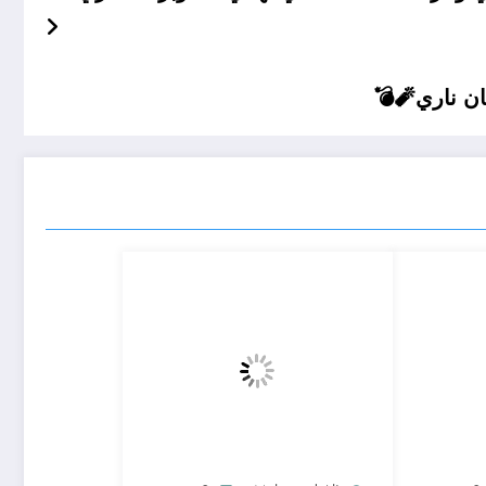
ان ناري🧨💣