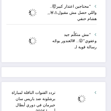
“محتاجين اعتذار كبير🤯..
واللي حصل مش مقبول⚠️🚨,,
هشام حنفي
“مش متكلّم جيد
وعفوي”😮.. #الغندور يوجّه
رسالة قوية لـ
تردد القنوات الناقلة لمباراة
برشلونة ضد باريس سان
جيرمان في دوري أبطال