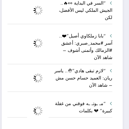
“السر في البداية 👀🔥..
الجيش الملكي ليس الأفضل،
لكن
“بابا زملكاوي أصيل”❤️..
آسر #محمد_صبري: أعشق
#الزمالك وأتمنى أشوف –
شاهد الآن
“لازم تبقى هادي”🤚.. ياسر
ريان: العميد حسام حسن مش
– شاهد الآن
“مـ ـوتـ ـه فوقني من غفلة
كبيرة” 💔 بكلمات