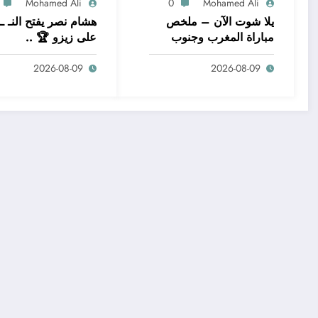
Mohamed Ali
0
Mohamed Ali
يلا شوت الآن – ملخص
هشام نصر يفتح النـ ـا
مباراة المغرب وجنوب
على زيزو 🏆 ..
افريقيا (2
2026-08-09
2026-08-09