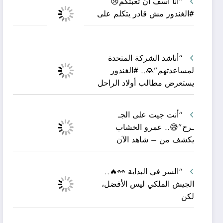
“أنا آسف أن تعبتكم😢
#الغندور مش قادر يتكلم على
“أناشد الشركة المتحدة
لمساعدتهم”🙏.. #الغندور
يستعرض مطالب أولاد الراحل
“أنت جيت على الجـ
ـرح”😅.. عمرو الخشاب
يكشف من – شاهد الآن
“السر في البداية 👀🔥..
الجيش الملكي ليس الأفضل،
لكن