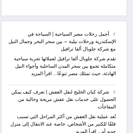
أجمل رحلات مصر السياحية | السياحة في
الإسكندرية ورحلات نيلية – بين سحر البحر وجمال النيل
مع شركة جلوبال ألفا ترافيل
تقدم شركة جلوبال ألفا ترافيل لعملائها تجربة سياحية
متكاملة تجمع بين سحر المدن الساحلية وأجواء النيل
:
الهادئة، حيث تمتلك مصر تنوعًا…
اقرأ المزيد
أجمل
رحلات
شركة كيان الخليج لنقل العفش | تعرف كيف يمكن
مصر
الحصول على خدمات نقل عفش مريحة وخالية من
السياحية
المفاجآت
|
تُعد عملية نقل العفش من أكثر المراحل التي تسبب
السياحة
قلقًا للكثير من الأشخاص، خاصة عند الانتقال إلى منزل
في
:
جديد أو…
اقرأ المزيد
الإسكندرية