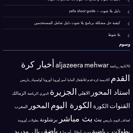
دليل يلا شوت – yalla shoot guide
كيفية حل مشكلة برنامج يلا شوت دليل شامل للمستخدمين
بلا شوط
وسوم
أخبار كرة
aljazeera
mehwar
70ثانية_رياضة
القدم
أوروبا
أولمبياد_باريس
أكاديمية كرة قدم للأطفال
ألمانيا
أمم_أوروبا
الجزيرة
استاد المحور
الاهلي
الزمالك
الرياضة
الدوري
الكورة اليوم
المحور
القنوات
الكورة
المغرب
بث مباشر
بث
برشلونة
باريس
بطولات_أوروبية
اهداف_اليوم
رياضة
بطولات_رياضية
ريال_مدريد
دوري_أبطال_أوروبا