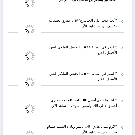
“أنت جيت على الجـ ـرح”😅.. عمرو الخشاب
يكشف من – شاهد الآن
“السر في البداية 👀🔥.. الجيش الملكي ليس
الأفضل، لكن
“السر في البداية 👀🔥.. الجيش الملكي ليس
الأفضل، لكن
“بابا زملكاوي أصيل”❤️.. آسر #محمد_صبري:
أعشق #الزمالك وأتمنى أشوف – شاهد الآن
“لازم تبقى هادي”🤚.. ياسر ريان: العميد حسام
حسن مش – شاهد الآن