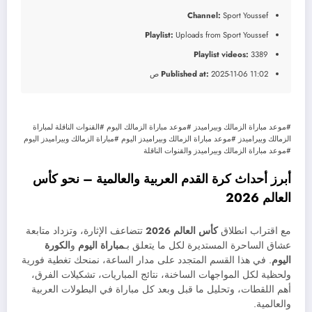
Channel:
Sport Youssef
Playlist:
Uploads from Sport Youssef
Playlist videos:
3389
2025-11-06 11:02 ص
Published at:
#موعد مباراة الزمالك وبيراميدز #موعد مباراة الزمالك اليوم #القنوات الناقلة لمباراة
الزمالك وبيراميدز #موعد مباراة الزمالك وبيراميدز اليوم #مباراة الزمالك وبيراميدز اليوم
#موعد مباراة الزمالك وبيراميدز والقنوات الناقلة
أبرز أحداث كرة القدم العربية والعالمية – نحو كأس
العالم 2026
مع اقتراب انطلاق
كأس العالم 2026
تتضاعف الإثارة، وتزداد متابعة
عشاق الساحرة المستديرة لكل ما يتعلق بـ
مباراة اليوم
و
الكورة
اليوم
. في هذا القسم المتجدد على مدار الساعة، نمنحك تغطية فورية
ولحظية لكل المواجهات الساخنة، نتائج المباريات، تشكيلات الفرق،
أهم اللقطات، وتحليل ما قبل وبعد كل مباراة في البطولات العربية
والعالمية.