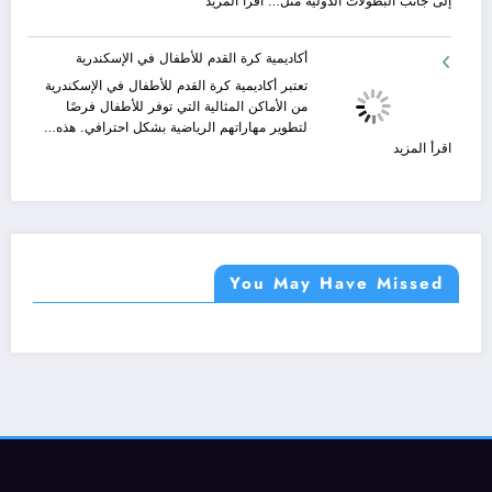
:
إلى جانب البطولات الدولية مثل…
اقرأ المزيد
ترافيل
مريحة
المباريات
يلا
وخالية
شوت
أكاديمية كرة القدم للأطفال في الإسكندرية
من
في
المفاجآت
أكتوبر
تعتبر أكاديمية كرة القدم للأطفال في الإسكندرية
2025
من الأماكن المثالية التي توفر للأطفال فرصًا
أحدث
لتطوير مهاراتهم الرياضية بشكل احترافي. هذه…
التحديثات
:
اقرأ المزيد
والإثارة
أكاديمية
الرياضية
كرة
مع
القدم
Yalla
للأطفال
Shoot
في
Live
الإسكندرية
You May Have Missed