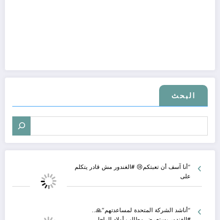
البحث
“أنا آسف أن تعبتكم😢 #الغندور مش قادر يتكلم
على
“أناشد الشركة المتحدة لمساعدتهم”🙏..
#الغندور يستعرض مطالب أولاد الراحل