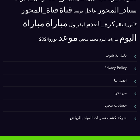
قناة
ستاد_المحور
قناة_المحور
عاجل
فرنسا
مباراة
مباراة
كرة_القدم
ليفربول
كأس_العالم
موعد
اليوم
يورو2024
محمد
مباريات_اليوم
ملخص
دليل يلا شوت
Privacy Policy
اتصل بنا
من نحن
حسابات ببجي
شركة كشف تسربات المياه بالرياض