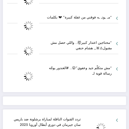
“مـ ـوتـ ـه فوقني من غفلة كبيرة” 💔 بكلمات
“محتاجين اعتذار كبير🤯.. واللي حصل مش
مقبول⚠️🚨,, هشام حنفي
“مش متكلّم جيد وعفوي”😮.. #الغندور يوجّه
رسالة قوية لـ
تردد القنوات الناقلة لمباراة برشلونة ضد باريس
سان جيرمان في دوري أبطال أوروبا 2025