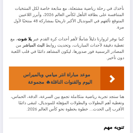
نأخذك في رحلة رياضية مشتعلة، مع متابعة خاصة لكل المنتخبات
المتنافسة على بطاقة التأهل لكأس العالم 2026، وأبرز اللاعبين
المتوقع تألقهم في المونديال الأكبر تاريخيًا بمشاركة 48 منتخبًا لأول
مرة.
كما نوفر لزوارنا دليلاً شاملًا لأهم أحداث كرة القدم عبر
يلا شوت
، مع
تغطية دقيقة لأحداث المباريات، وتحديث روابط
البث المباشر
من
المصادر الرسمية فور صدورها، ليكون المشاهد دائمًا في قلب اللعبة
دون تأخير.
موعد مباراة انتر ميامي وبالميراس
اليوم والقنوات الناقلة🔥 مجموعة
هنا ستجد تجربة رياضية متكاملة تجمع بين السرعة، الدقة، الحماس،
وتغطية أهم البطولات والبطولات المؤهلة للمونديال، لتبقى دائمًا
الأقرب إلى الحدث… خطوة بخطوة نحو كأس العالم 2026.
تنويه مهم