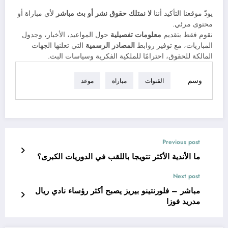
يودّ موقعنا التأكيد أننا
لا نمتلك حقوق نشر أو بث مباشر
لأي مباراة أو
محتوى مرئي.
نقوم فقط بتقديم
معلومات تفصيلية
حول المواعيد، الأخبار، وجدول
المباريات، مع توفير روابط
المصادر الرسمية
التي تعلنها الجهات
المالكة للحقوق، احترامًا للملكية الفكرية وسياسات البث.
وسم
القنوات
مباراة
موعد
Previous post
ما الأندية الأكثر تتويجا باللقب في الدوريات الكبرى؟
Next post
مباشر – فلورنتينو بيريز يصبح أكثر رؤساء نادي ريال
مدريد فوزا