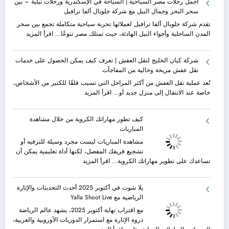
أجمل رحلات مصر السياحية | السياحة في الإسكندرية ورحلات نيلية – بين
سحر البحر وجمال النيل مع شركة جلوبال ألفا ترافيل
تقدم شركة جلوبال ألفا ترافيل لعملائها تجربة سياحية متكاملة تجمع بين سحر
:
المدن الساحلية وأجواء النيل الهادئة، حيث تمتلك مصر تنوعًا…
اقرأ المزيد
أجمل
رحلات
شركة كيان الخليج لنقل العفش | تعرف كيف يمكن الحصول على خدمات
مصر
نقل عفش مريحة وخالية من المفاجآت
السياحية
|
تُعد عملية نقل العفش من أكثر المراحل التي تسبب قلقًا للكثير من الأشخاص،
السياحة
:
خاصة عند الانتقال إلى منزل جديد أو…
اقرأ المزيد
في
شركة
الإسكندرية
كيان
كيف تطور مهاراتك الكروية من خلال مشاهدة
ورحلات
الخليج
المباريات
نيلية
لنقل
–
العفش
مشاهدة المباريات ليست مجرد وسيلة للترفيه أو
بين
|
تشجيع فريقك المفضل، لكنها أداة تعليمية يمكن أن
سحر
تعرف
:
تساعدك على تطوير مهاراتك الكروية…
اقرأ المزيد
البحر
كيف
كيف
وجمال
يمكن
تطور
يلا شوت في أكتوبر 2025 أحدث التحديثات والإثارة
النيل
الحصول
مهاراتك
الرياضية مع Yalla Shoot Live
مع
على
الكروية
شركة
خدمات
من
مع اقتراب نهاية أكتوبر 2025، يشهد عالم الرياضة
جلوبال
نقل
خلال
ذروة الإثارة مع استمرار الدوريات الأوروبية والعربية،
ألفا
عفش
مشاهدة