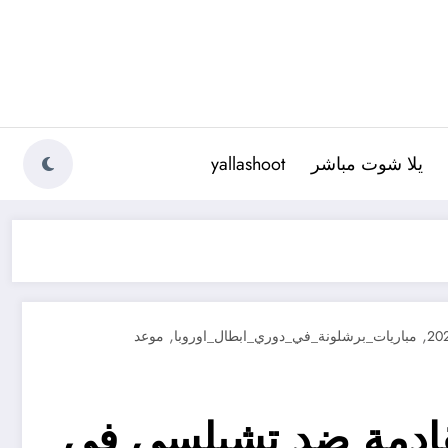
يلا شوت مباشر
yallashoot
,
,
مباريات_برشلونة_في_دوري_ابطال_اوروبا
موعد
لقادمة ضد تشيلسي في