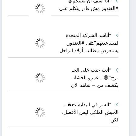
“أنا آسف أن تعبتكم😢
#الغندور مش قادر يتكلم على
“أناشد الشركة المتحدة
لمساعدتهم”🙏.. #الغندور
يستعرض مطالب أولاد الراحل
“أنت جيت على الجـ
ـرح”😅.. عمرو الخشاب
يكشف من – شاهد الآن
“السر في البداية 👀🔥..
الجيش الملكي ليس الأفضل،
لكن