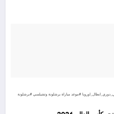
ات_برشلونة_في_دوري_ابطال_اوروبا #موعد مباراة برشلونة وتشيلسي #برشلونة