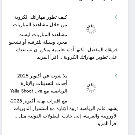
شركة
ورحلات
كيان
نيلية
كيف تطور مهاراتك الكروية
الخليج
–
من خلال مشاهدة المباريات
لنقل
بين
مشاهدة المباريات ليست
العفش
سحر
مجرد وسيلة للترفيه أو تشجيع
|
البحر
فريقك المفضل، لكنها أداة تعليمية يمكن أن تساعدك
تعرف
وجمال
:
على تطوير مهاراتك الكروية…
اقرأ المزيد
كيف
النيل
كيف
يمكن
مع
تطور
الحصول
شركة
يلا شوت في أكتوبر 2025
مهاراتك
على
جلوبال
أحدث التحديثات والإثارة
الكروية
خدمات
ألفا
الرياضية مع Yalla Shoot Live
من
نقل
ترافيل
مع اقتراب نهاية أكتوبر 2025،
خلال
عفش
يشهد عالم الرياضة ذروة الإثارة مع استمرار الدوريات
مشاهدة
مريحة
الأوروبية والعربية، إلى جانب البطولات الدولية مثل…
المباريات
وخالية
:
اقرأ المزيد
من
يلا
المفاجآت