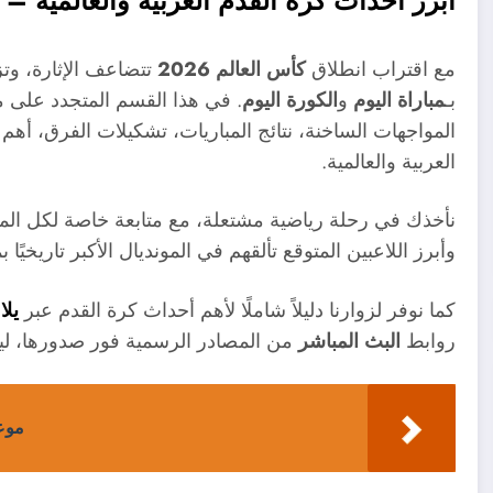
أبرز أحداث كرة القدم العربية والعالمية – نحو
مع اقتراب انطلاق
كأس العالم 2026
تتضاعف الإثارة، وتز
بـ
مباراة اليوم
و
الكورة اليوم
. في هذا القسم المتجدد على 
المواجهات الساخنة، نتائج المباريات، تشكيلات الفرق، أهم
العربية والعالمية.
وأبرز اللاعبين المتوقع تألقهم في المونديال الأكبر تاريخيًا بمشاركة 48 منتخبً
كما نوفر لزوارنا دليلاً شاملًا لأهم أحداث كرة القدم عبر
يل
روابط
البث المباشر
من المصادر الرسمية فور صدورها، ليكو
موعد