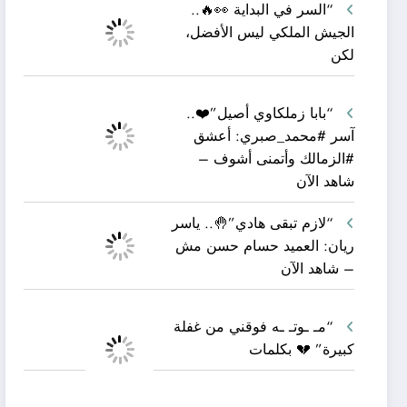
“السر في البداية 👀🔥..
الجيش الملكي ليس الأفضل،
لكن
“بابا زملكاوي أصيل”❤️..
آسر #محمد_صبري: أعشق
#الزمالك وأتمنى أشوف –
شاهد الآن
“لازم تبقى هادي”🤚.. ياسر
ريان: العميد حسام حسن مش
– شاهد الآن
“مـ ـوتـ ـه فوقني من غفلة
كبيرة” 💔 بكلمات