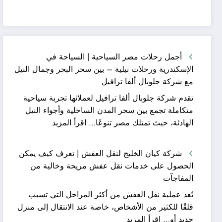
أجمل رحلات مصر السياحية | السياحة في
الإسكندرية ورحلات نيلية – بين سحر البحر وجمال النيل
مع شركة جلوبال ألفا ترافيل
تقدم شركة جلوبال ألفا ترافيل لعملائها تجربة سياحية
متكاملة تجمع بين سحر المدن الساحلية وأجواء النيل
:
الهادئة، حيث تمتلك مصر تنوعًا…
اقرأ المزيد
أجمل
رحلات
شركة كيان الخليج لنقل العفش | تعرف كيف يمكن
مصر
الحصول على خدمات نقل عفش مريحة وخالية من
السياحية
المفاجآت
|
تُعد عملية نقل العفش من أكثر المراحل التي تسبب
السياحة
قلقًا للكثير من الأشخاص، خاصة عند الانتقال إلى منزل
في
:
جديد أو…
اقرأ المزيد
الإسكندرية