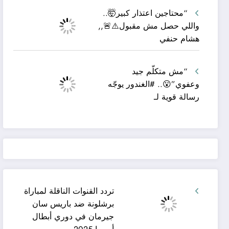
“محتاجين اعتذار كبير🤯..
واللي حصل مش مقبول⚠️🚨,,
هشام حنفي
“مش متكلّم جيد
وعفوي”😮.. #الغندور يوجّه
رسالة قوية لـ
تردد القنوات الناقلة لمباراة
برشلونة ضد باريس سان
جيرمان في دوري أبطال