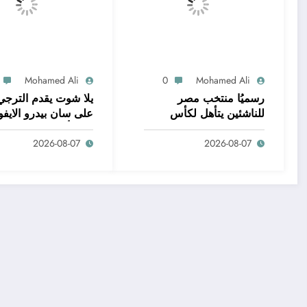
Mohamed Ali
0
Mohamed Ali
رسميُا منتخب مصر
يلا شوت يقدم الترجي
للناشئين يتأهل لكأس
على سان بيدرو الايفو
العالم .. وإصابة
🔥 وتألق الانتدابات
2026-08-07
2026-08-07