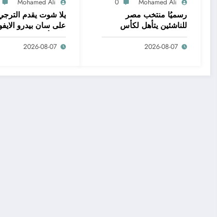
Mohamed Ali
0
Mohamed Ali
رسميُا منتخب مصر
يلا شوت يقدم الترجي
للناشئين يتأهل لكأس
على سان بيدرو الايفو
العالم .. وإصابة
🔥 وتألق الانتدابات
2026-08-07
2026-08-07