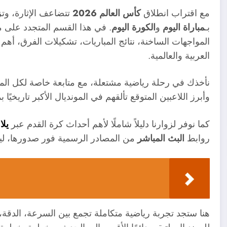
مع اقتراب انطلاق
كأس العالم 2026
تتضاعف الإثارة، وتز
بـ
مباراة اليوم
و
الكورة اليوم
. في هذا القسم المتجدد على 
المواجهات الساخنة، نتائج المباريات، تشكيلات الفرق، أهم
العربية والعالمية.
وأبرز اللاعبين المتوقع تألقهم في المونديال الأكبر تاريخيًا بمشاركة 48 منتخبً
كما نوفر لزوارنا دليلاً شاملًا لأهم أحداث كرة القدم عبر
يل
روابط
البث المباشر
من المصادر الرسمية فور صدورها، ليكو
هنا ستجد تجربة رياضية متكاملة تجمع بين السرعة، الدقة،