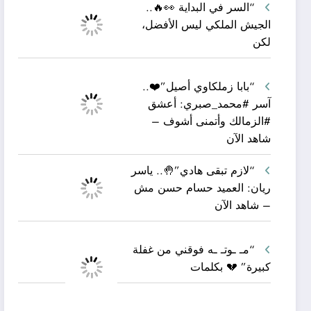
“السر في البداية 👀🔥..
الجيش الملكي ليس الأفضل،
لكن
“بابا زملكاوي أصيل”❤️..
آسر #محمد_صبري: أعشق
#الزمالك وأتمنى أشوف –
شاهد الآن
“لازم تبقى هادي”🤚.. ياسر
ريان: العميد حسام حسن مش
– شاهد الآن
“مـ ـوتـ ـه فوقني من غفلة
كبيرة” 💔 بكلمات