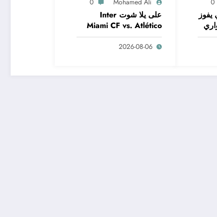
0
Mohamed Ali
0
 يفوز
على يلا شوت Inter
اري
Miami CF vs. Atlético
San Luis | Leagues
2026-08-06