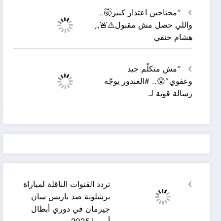
“محتاجين اعتذار كبير🤯..
واللي حصل مش مقبول⚠️🚨,,
هشام حنفي
“مش متكلّم جيد
وعفوي”😮.. #الغندور يوجّه
رسالة قوية لـ
تردد القنوات الناقلة لمباراة
برشلونة ضد باريس سان
جيرمان في دوري أبطال