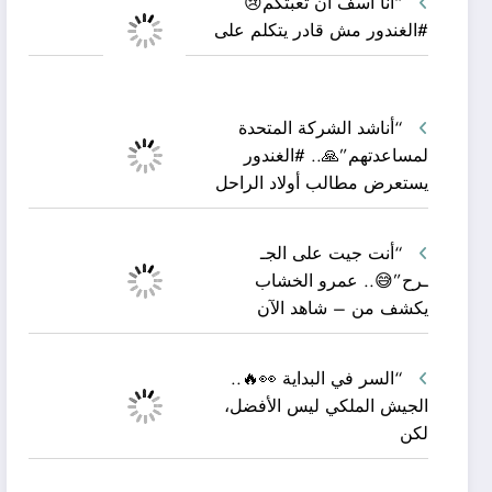
“أنا آسف أن تعبتكم😢
#الغندور مش قادر يتكلم على
“أناشد الشركة المتحدة
لمساعدتهم”🙏.. #الغندور
يستعرض مطالب أولاد الراحل
“أنت جيت على الجـ
ـرح”😅.. عمرو الخشاب
يكشف من – شاهد الآن
“السر في البداية 👀🔥..
الجيش الملكي ليس الأفضل،
لكن