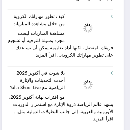
شركة
ورحلات
كيان
نيلية
كيف تطور مهاراتك الكروية
الخليج
–
من خلال مشاهدة المباريات
لنقل
بين
مشاهدة المباريات ليست
العفش
سحر
مجرد وسيلة للترفيه أو تشجيع
|
البحر
فريقك المفضل، لكنها أداة تعليمية يمكن أن تساعدك
تعرف
وجمال
:
على تطوير مهاراتك الكروية…
اقرأ المزيد
كيف
النيل
كيف
يمكن
مع
تطور
الحصول
شركة
يلا شوت في أكتوبر 2025
مهاراتك
على
جلوبال
أحدث التحديثات والإثارة
الكروية
خدمات
ألفا
الرياضية مع Yalla Shoot Live
من
نقل
ترافيل
مع اقتراب نهاية أكتوبر 2025،
خلال
عفش
يشهد عالم الرياضة ذروة الإثارة مع استمرار الدوريات
مشاهدة
مريحة
الأوروبية والعربية، إلى جانب البطولات الدولية مثل…
المباريات
وخالية
:
اقرأ المزيد
من
يلا
المفاجآت