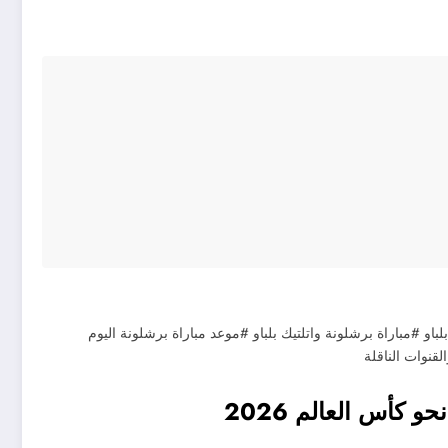
لباو #مباراة برشلونة واتلتيك بلباو #موعد مباراة برشلونة اليوم
لقنوات الناقلة
 كأس العالم 2026