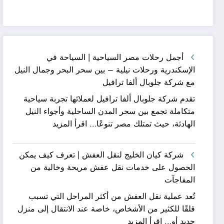
أجمل رحلات مصر السياحية | السياحة في
الإسكندرية ورحلات نيلية – بين سحر البحر وجمال النيل
مع شركة جلوبال ألفا ترافيل
تقدم شركة جلوبال ألفا ترافيل لعملائها تجربة سياحية
متكاملة تجمع بين سحر المدن الساحلية وأجواء النيل
:
الهادئة، حيث تمتلك مصر تنوعًا…
اقرأ المزيد
أجمل
رحلات
شركة كيان الخليج لنقل العفش | تعرف كيف يمكن
مصر
الحصول على خدمات نقل عفش مريحة وخالية من
السياحية
المفاجآت
|
تُعد عملية نقل العفش من أكثر المراحل التي تسبب
السياحة
قلقًا للكثير من الأشخاص، خاصة عند الانتقال إلى منزل
في
:
جديد أو…
اقرأ المزيد
الإسكندرية