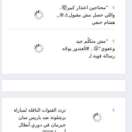
“محتاجين اعتذار كبير🤯..
واللي حصل مش مقبول⚠️🚨,,
هشام حنفي
“مش متكلّم جيد
وعفوي”😮.. #الغندور يوجّه
رسالة قوية لـ
تردد القنوات الناقلة لمباراة
برشلونة ضد باريس سان
جيرمان في دوري أبطال