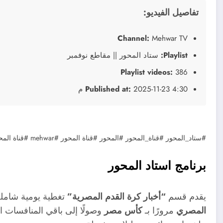
تفاصيل الفيديو:
Channel:
Mehwar TV
Playlist:
ستاد المحور || مقاطع نوفمبر
Playlist videos:
386
2025-11-23 4:30 م
Published at:
#ستاد_المحور #قناة_المحور #المحور #قناة المحور #mehwar #قناة المحور مباشر
برنامج استاد المحور
يقدم قسم
“أخبار كرة القدم المصرية”
تغطية يومية شاملة 
المصري
مرورًا بـ
كأس مصر
وصولًا إلى باقي المنافسات ال