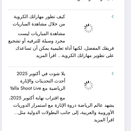
شركة
ورحلات
كيان
نيلية
كيف تطور مهاراتك الكروية
الخليج
–
من خلال مشاهدة المباريات
لنقل
بين
مشاهدة المباريات ليست
العفش
سحر
مجرد وسيلة للترفيه أو تشجيع
|
البحر
فريقك المفضل، لكنها أداة تعليمية يمكن أن تساعدك
تعرف
وجمال
:
على تطوير مهاراتك الكروية…
اقرأ المزيد
كيف
النيل
كيف
يمكن
مع
تطور
الحصول
شركة
يلا شوت في أكتوبر 2025
مهاراتك
على
جلوبال
أحدث التحديثات والإثارة
الكروية
خدمات
ألفا
الرياضية مع Yalla Shoot Live
من
نقل
ترافيل
مع اقتراب نهاية أكتوبر 2025،
خلال
عفش
يشهد عالم الرياضة ذروة الإثارة مع استمرار الدوريات
مشاهدة
مريحة
الأوروبية والعربية، إلى جانب البطولات الدولية مثل…
المباريات
وخالية
:
اقرأ المزيد
من
يلا
المفاجآت