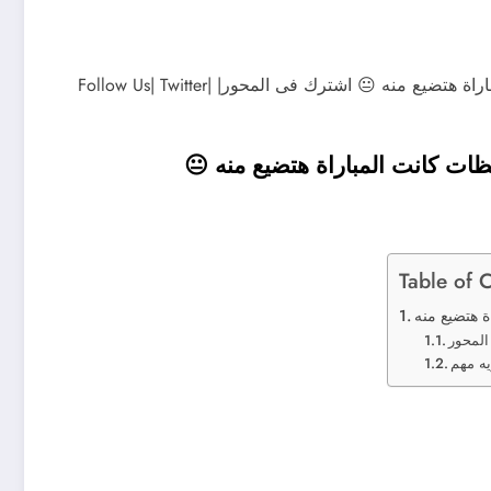
ياسر ريان: البطولة دي الأغلى للأهلي لكن في لحظات كانت المباراة هتضيع منه 😐 اشترك فى المحور| Follow Us| Twitter|
ظات كانت المباراة هتضيع منه 😐
Table of 
المحور
يه مهم