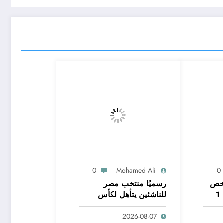
0
Mohamed Ali
0
لخص
رسميُا منتخب مصر
1
للناشئين يتأهل لكأس
العالم .. وإصابة
2026-08-07