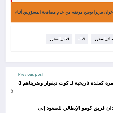
خوان بيزيرا يوضح موقفه من عدم مصافحة المسؤولين أثناء
اد_المحور
قناة
قناة_المحور
Previous post
ة كعقدة تاريخية لـ كوت ديفوار وضربناهم 3
ن فريق كومو الإيطالي للصعود إلى