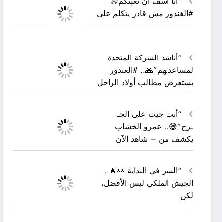
“أنا آسف أن تعبتكم😢
#الغندور مش قادر يتكلم على
“أناشد الشركة المتحدة
لمساعدتهم”🙏.. #الغندور
يستعرض مطالب أولاد الراحل
“أنت جيت على الجـ
ـرح”😅.. عمرو الخشاب
يكشف من – شاهد الآن
“السر في البداية 👀🔥..
الجيش الملكي ليس الأفضل،
لكن