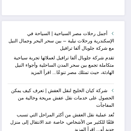
أجمل رحلات مصر السياحية | السياحة في
الإسكندرية ورحلات نيلية – بين سحر البحر وجمال النيل
مع شركة جلوبال ألفا ترافيل
تقدم شركة جلوبال ألفا ترافيل لعملائها تجربة سياحية
متكاملة تجمع بين سحر المدن الساحلية وأجواء النيل
:
الهادئة، حيث تمتلك مصر تنوعًا…
اقرأ المزيد
أجمل
رحلات
شركة كيان الخليج لنقل العفش | تعرف كيف يمكن
مصر
الحصول على خدمات نقل عفش مريحة وخالية من
السياحية
المفاجآت
|
تُعد عملية نقل العفش من أكثر المراحل التي تسبب
السياحة
قلقًا للكثير من الأشخاص، خاصة عند الانتقال إلى منزل
في
:
جديد أو…
اقرأ المزيد
الإسكندرية