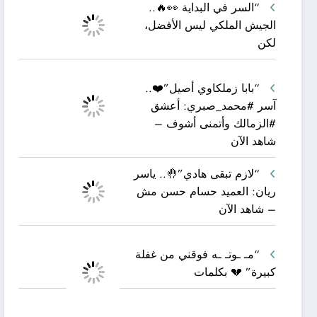
“السر في البداية 👀🔥..
الجيش الملكي ليس الأفضل،
لكن
“بابا زملكاوي أصيل”❤️..
آسر #محمد_صبري: أعشق
#الزمالك وأتمنى أشوف –
شاهد الآن
“لازم تبقى هادي”🤚.. ياسر
ريان: العميد حسام حسن مش
– شاهد الآن
“مـ ـوتـ ـه فوقني من غفلة
كبيرة” 💔 بكلمات