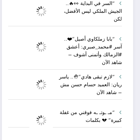
“السر في البداية 👀🔥..
الجيش الملكي ليس الأفضل،
لكن
“بابا زملكاوي أصيل”❤️..
آسر #محمد_صبري: أعشق
#الزمالك وأتمنى أشوف –
شاهد الآن
“لازم تبقى هادي”🤚.. ياسر
ريان: العميد حسام حسن مش
– شاهد الآن
“مـ ـوتـ ـه فوقني من غفلة
كبيرة” 💔 بكلمات