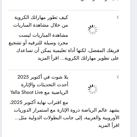
شركة
ورحلات
كيان
نيلية
كيف تطور مهاراتك الكروية
الخليج
–
من خلال مشاهدة المباريات
لنقل
بين
مشاهدة المباريات ليست
العفش
سحر
مجرد وسيلة للترفيه أو تشجيع
|
البحر
فريقك المفضل، لكنها أداة تعليمية يمكن أن تساعدك
تعرف
وجمال
:
على تطوير مهاراتك الكروية…
اقرأ المزيد
كيف
النيل
كيف
يمكن
مع
تطور
الحصول
شركة
يلا شوت في أكتوبر 2025
مهاراتك
على
جلوبال
أحدث التحديثات والإثارة
الكروية
خدمات
ألفا
الرياضية مع Yalla Shoot Live
من
نقل
ترافيل
مع اقتراب نهاية أكتوبر 2025،
خلال
عفش
يشهد عالم الرياضة ذروة الإثارة مع استمرار الدوريات
مشاهدة
مريحة
الأوروبية والعربية، إلى جانب البطولات الدولية مثل…
المباريات
وخالية
:
اقرأ المزيد
من
يلا
المفاجآت