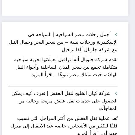
أجمل رحلات مصر السياحية | السياحة في
الإسكندرية ورحلات نيلية – بين سحر البحر وجمال النيل
مع شركة جلوبال ألفا ترافيل
تقدم شركة جلوبال ألفا ترافيل لعملائها تجربة سياحية
متكاملة تجمع بين سحر المدن الساحلية وأجواء النيل
:
الهادئة، حيث تمتلك مصر تنوعًا…
اقرأ المزيد
أجمل
رحلات
شركة كيان الخليج لنقل العفش | تعرف كيف يمكن
مصر
الحصول على خدمات نقل عفش مريحة وخالية من
السياحية
المفاجآت
|
تُعد عملية نقل العفش من أكثر المراحل التي تسبب
السياحة
قلقًا للكثير من الأشخاص، خاصة عند الانتقال إلى منزل
في
:
جديد أو…
اقرأ المزيد
الإسكندرية