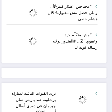
“محتاجين اعتذار كبير🤯..
واللي حصل مش مقبول⚠️🚨,,
هشام حنفي
“مش متكلّم جيد
وعفوي”😮.. #الغندور يوجّه
رسالة قوية لـ
تردد القنوات الناقلة لمباراة
برشلونة ضد باريس سان
جيرمان في دوري أبطال