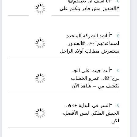
“أنا آسف أن تعبتكم😢
#الغندور مش قادر يتكلم على
“أناشد الشركة المتحدة
لمساعدتهم”🙏.. #الغندور
يستعرض مطالب أولاد الراحل
“أنت جيت على الجـ
ـرح”😅.. عمرو الخشاب
يكشف من – شاهد الآن
“السر في البداية 👀🔥..
الجيش الملكي ليس الأفضل،
لكن