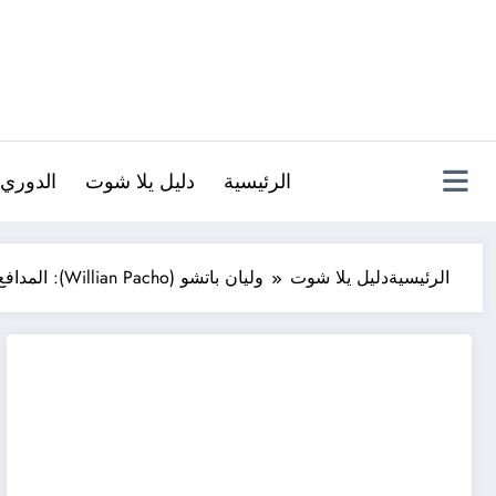
لتجاوز
لى
لمحتوى
الرئيسية
دليل يلا شوت
الدوري 
الرئيسية
دليل يلا شوت
وليان باتشو (Willian Pacho): المدافع الإكوادوري – تألقه في الملاعب الأوروبية