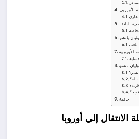
ثنائي
ه الأوروبي
لقاري
ية الهادئة
لخاصة
اللعب
 الأوروبية
سليغا
ليان باتشو
اتشو؟
قاله؟
رية؟
غوط؟
خاتمة