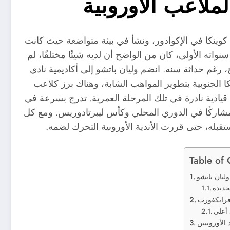
ملاعب الأوروبية
اتشو Willian Pacho في 16 أكتوبر 2001 بمدينة كوينكا في الإكوادور، ونشأ في بيئة متواضعة حيث كانت
واته الأولى، كان من الواضح أن لديه شيئًا مختلفًا، لم
 رغم حداثة سنه. انضم وليان باتشو إلى أكاديمية نادي
ا الجنوبية بتطوير المواهب الشابة، وهناك برز كلاعب
ية قيادية نادرة في تلك المرحلة العمرية. تدرج بسرعة في
، مشاركًا في الدوري المحلي وكأس ليبرتادوريس. ومع كل
بله، حتى قررت الأندية الأوروبية التحرك لضمه.
Table of 
لجديدة
 فرانكفورت
أعلى
 الأوروبيين