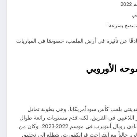
20
ة تنضج بسرعة”
ادقًا عن تأثيره في أرض الملعب، خصوصًا في المباريات
وحه الأوروبي
دبندينتي بلقب كأس سودأمريكانا، وهي بطولة تماثل
ر اللاعبين في الفريق، لكنه قدم مستويات رائعة طوال
البطولة. بعد انتقاله إلى أوروبا، حقق لقب كأس بلجيكا مع نادي رويال أنتويرب في موسم 2022-2023، وكان من
ئي. حالياً مع آينتراخت فرانكفورت، يتطلع إلى تحقيق