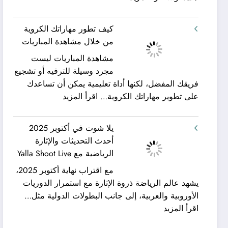
شركة
ورحلات
كيان
نيلية
كيف تطور مهاراتك الكروية
الخليج
–
من خلال مشاهدة المباريات
لنقل
بين
مشاهدة المباريات ليست
العفش
سحر
مجرد وسيلة للترفيه أو تشجيع
|
البحر
فريقك المفضل، لكنها أداة تعليمية يمكن أن تساعدك
تعرف
وجمال
:
على تطوير مهاراتك الكروية…
اقرأ المزيد
كيف
النيل
كيف
يمكن
مع
تطور
الحصول
شركة
يلا شوت في أكتوبر 2025
مهاراتك
على
جلوبال
أحدث التحديثات والإثارة
الكروية
خدمات
ألفا
الرياضية مع Yalla Shoot Live
من
نقل
ترافيل
مع اقتراب نهاية أكتوبر 2025،
خلال
عفش
يشهد عالم الرياضة ذروة الإثارة مع استمرار الدوريات
مشاهدة
مريحة
الأوروبية والعربية، إلى جانب البطولات الدولية مثل…
المباريات
وخالية
:
اقرأ المزيد
من
يلا
المفاجآت