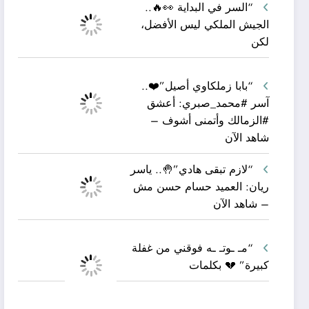
“السر في البداية 👀🔥..
الجيش الملكي ليس الأفضل،
لكن
“بابا زملكاوي أصيل”❤️..
آسر #محمد_صبري: أعشق
#الزمالك وأتمنى أشوف –
شاهد الآن
“لازم تبقى هادي”🤚.. ياسر
ريان: العميد حسام حسن مش
– شاهد الآن
“مـ ـوتـ ـه فوقني من غفلة
كبيرة” 💔 بكلمات