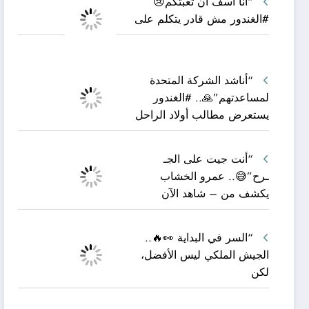
“أنا آسف أن تعبتكم😢
#الغندور مش قادر يتكلم على
“أناشد الشركة المتحدة
لمساعدتهم”🙏.. #الغندور
يستعرض مطالب أولاد الراحل
“أنت جيت على الجـ
ـرح”😅.. عمرو الخشاب
يكشف من – شاهد الآن
“السر في البداية 👀🔥..
الجيش الملكي ليس الأفضل،
لكن