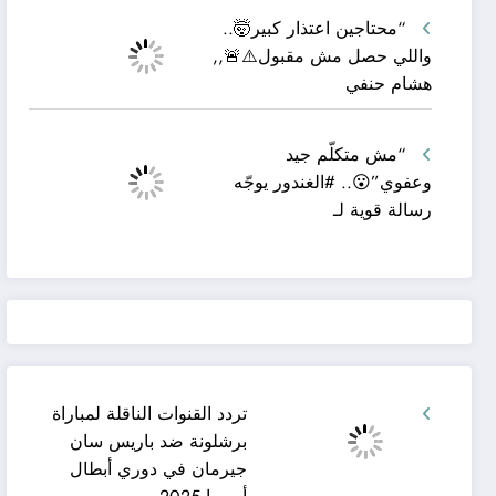
“محتاجين اعتذار كبير🤯..
واللي حصل مش مقبول⚠️🚨,,
هشام حنفي
“مش متكلّم جيد
وعفوي”😮.. #الغندور يوجّه
رسالة قوية لـ
تردد القنوات الناقلة لمباراة
برشلونة ضد باريس سان
جيرمان في دوري أبطال