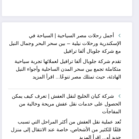
أجمل رحلات مصر السياحية | السياحة في
الإسكندرية ورحلات نيلية – بين سحر البحر وجمال النيل
مع شركة جلوبال ألفا ترافيل
تقدم شركة جلوبال ألفا ترافيل لعملائها تجربة سياحية
متكاملة تجمع بين سحر المدن الساحلية وأجواء النيل
:
الهادئة، حيث تمتلك مصر تنوعًا…
اقرأ المزيد
أجمل
رحلات
شركة كيان الخليج لنقل العفش | تعرف كيف يمكن
مصر
الحصول على خدمات نقل عفش مريحة وخالية من
السياحية
المفاجآت
|
تُعد عملية نقل العفش من أكثر المراحل التي تسبب
السياحة
قلقًا للكثير من الأشخاص، خاصة عند الانتقال إلى منزل
في
:
جديد أو…
اقرأ المزيد
الإسكندرية