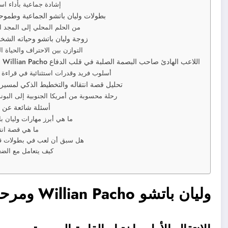
إشادة جماعية بأداء است
بطولات وليان باتشو الجماعية وطموح
من الحلم المحلي إلى المجد ا
زوجة وليان باتشو وحياته الشخص
التوازن بين الاحتراف والحياة ا
وليان باتشو Willian Pacho اللاعب الهادئ صاحب البصمة الصلبة في قلب الدفاع
أسلوب فريد وقدرات استثنائية في قراءة 
تحليل قصة انتقاله والتخطيط الذكي لمسيرته
رحلة محسوبة من أمريكا الجنوبية إلى البوند
أسئلة شائعة عن و
ما هي أبرز مهارات وليان ب
ما هي قصة انت
هل سبق أن لعب في بطولات قا
كيف يتعامل مع الض
وليان باتشو Willian Pacho ومرحلة الانتقال إلى أوروبا