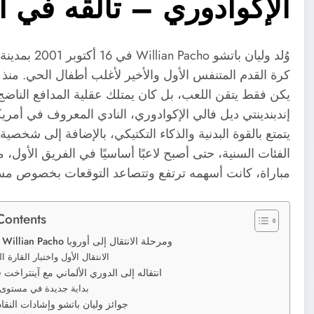
الإكوادوري – تألقه في ال
وُلد وليان ب
كرة القدم المتنفس الأول والأخير لأغلب أطفال الحي. منذ سن
يكن فقط يتقن اللعب، بل كان يمتلك عقلية المدافع الناضج،
إندبندينتي ديل فالي الإكوادوري، النادي المعروف في أمريك
يتمتع بالقوة البدنية والذكاء التكتيكي، بالإضافة إلى شخص
الفئات السنية، حتى أصبح لاعبًا أساسيًا في الفريق الأول
مباراة، كانت أسهمه ترتفع وتتصاعد التوقعات بخصوص مستق
Contents
وليان باتشو Willian Pacho ومرحلة الانتقال إلى أوروبا
الانتقال الأول واختبار القارة ا
انتقاله إلى الدوري الألماني مع آينتراخت
بداية جديدة في مستوى 
جوائز وليان باتشو وإشادات النقاد