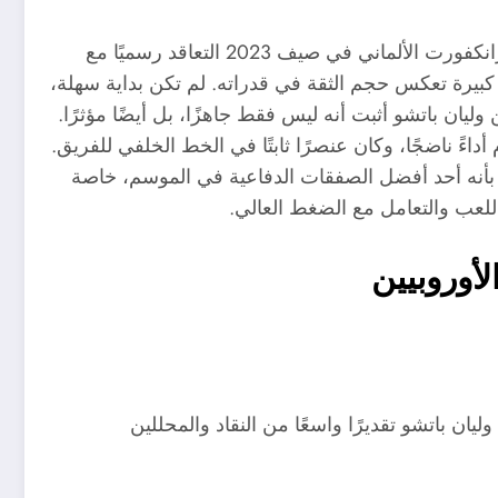
بعد موسم ناجح في بلجيكا، أعلنت إدارة نادي آينتراخت فرانكفورت الألماني في صيف 2023 التعاقد رسميًا مع
يون يورو، وهي خطوة كبيرة تعكس حجم الثقة في قدراته. لم تكن بداية سهلة،
 وليان باتشو أثبت أنه ليس فقط جاهزًا، بل أيضًا مؤثرًا.
ءً ناضجًا، وكان عنصرًا ثابتًا في الخط الخلفي للفريق.
فه بأنه أحد أفضل الصفقات الدفاعية في الموسم، خاصة
للعب والتعامل مع الضغط العالي.
لأوروبيين
يان باتشو تقديرًا واسعًا من النقاد والمحللين