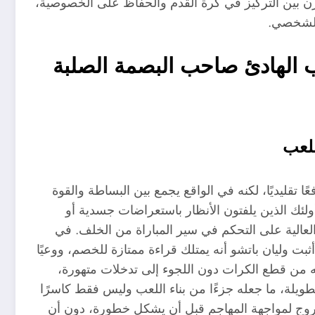
وازن بين التركيز في كرة القدم والحفاظ على الخصوصية،
والشخصي.
و Willian Pacho اللاعب الهادئ صاحب البصمة الصلبة
للعب
 الأولى، قد يبدو وليان باتشو Willian Pacho مدافعًا تقليديًا، لكنه في الواقع يجمع بين البساطة والقوة
لئك الذين يلفتون الأنظار باستعراضات جسدية أو
العالية على التحكم في سير المباراة من الخلف. في
 أثبت وليان باتشو أنه يمتلك قراءة ممتازة للخصم، ووعيًا
ه من قطع الكرات دون اللجوء إلى تدخلات متهورة،
لطويلة، ما جعله جزءًا من بناء اللعب وليس فقط كاسرًا
لخروج لمواجهة المهاجم قبل أن يشكل خطورة، دون أن