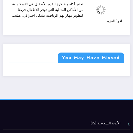
المفاجآت
أكتوبر
تعتبر أكاديمية كرة القدم للأطفال في الإسكندرية
2025
من الأماكن المثالية التي توفر للأطفال فرصًا
أحدث
لتطوير مهاراتهم الرياضية بشكل احترافي. هذه…
التحديثات
:
اقرأ المزيد
والإثارة
أكاديمية
الرياضية
كرة
مع
القدم
Yalla
للأطفال
Shoot
في
Live
الإسكندرية
You May Have Missed
الأندية السعودية
(12)