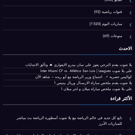
قنوات رياضية
(92)
مباريات اليوم
(1٬520)
منوعات
(69)
الاحدث
يلا شوت يقدم الترجي يفوز على سان بيدرو الايفواري 🔥 وتألق الانتدابات
على يلا شوت Inter Miami CF vs. Atlético San Luis | Leagues
كواليس حصرية ⚡.. اجتماع وزير الرياضة مع أبو ريده – شاهد الآن
يلا شوت يقدم ملخص مباراة الارسنال وريال بيتيس 1
على يلا شوت ملخص مباراة ميلان و انتر ميلان 1
الأكثر قراءة
تابع كل جديد في عالم الرياضة مع يلا شوت أسطورة الرياضة بث مباشر
للمباريات الأبرز