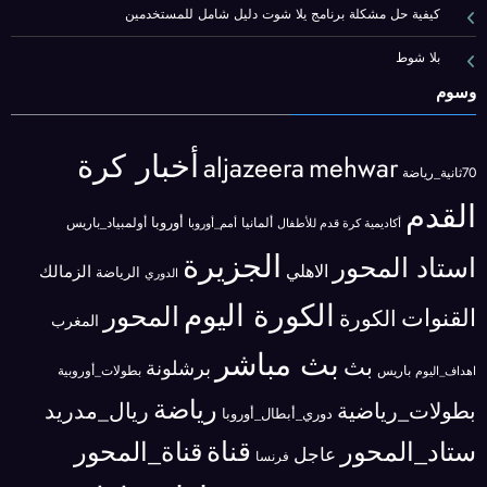
كيفية حل مشكلة برنامج يلا شوت دليل شامل للمستخدمين
بلا شوط
وسوم
أخبار كرة
aljazeera
mehwar
70ثانية_رياضة
القدم
ألمانيا
أوروبا
أولمبياد_باريس
أكاديمية كرة قدم للأطفال
أمم_أوروبا
الجزيرة
استاد المحور
الاهلي
الزمالك
الرياضة
الدوري
الكورة اليوم
المحور
القنوات
الكورة
المغرب
بث مباشر
بث
برشلونة
باريس
اهداف_اليوم
بطولات_أوروبية
رياضة
بطولات_رياضية
ريال_مدريد
دوري_أبطال_أوروبا
قناة
ستاد_المحور
قناة_المحور
عاجل
فرنسا