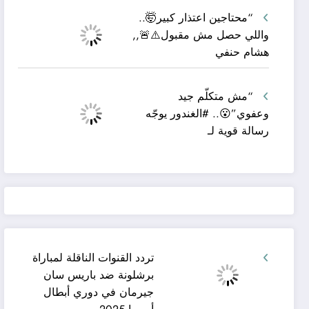
“محتاجين اعتذار كبير🤯..
واللي حصل مش مقبول⚠️🚨,,
هشام حنفي
“مش متكلّم جيد
وعفوي”😮.. #الغندور يوجّه
رسالة قوية لـ
تردد القنوات الناقلة لمباراة
برشلونة ضد باريس سان
جيرمان في دوري أبطال