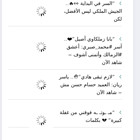
“السر في البداية 👀🔥..
الجيش الملكي ليس الأفضل،
لكن
“بابا زملكاوي أصيل”❤️..
آسر #محمد_صبري: أعشق
#الزمالك وأتمنى أشوف –
شاهد الآن
“لازم تبقى هادي”🤚.. ياسر
ريان: العميد حسام حسن مش
– شاهد الآن
“مـ ـوتـ ـه فوقني من غفلة
كبيرة” 💔 بكلمات