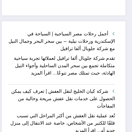
أجمل رحلات مصر السياحية | السياحة في
الإسكندرية ورحلات نيلية – بين سحر البحر وجمال النيل
مع شركة جلوبال ألفا ترافيل
تقدم شركة جلوبال ألفا ترافيل لعملائها تجربة سياحية
متكاملة تجمع بين سحر المدن الساحلية وأجواء النيل
:
الهادئة، حيث تمتلك مصر تنوعًا…
اقرأ المزيد
أجمل
رحلات
شركة كيان الخليج لنقل العفش | تعرف كيف يمكن
مصر
الحصول على خدمات نقل عفش مريحة وخالية من
السياحية
المفاجآت
|
تُعد عملية نقل العفش من أكثر المراحل التي تسبب
السياحة
قلقًا للكثير من الأشخاص، خاصة عند الانتقال إلى منزل
في
:
جديد أو…
اقرأ المزيد
الإسكندرية