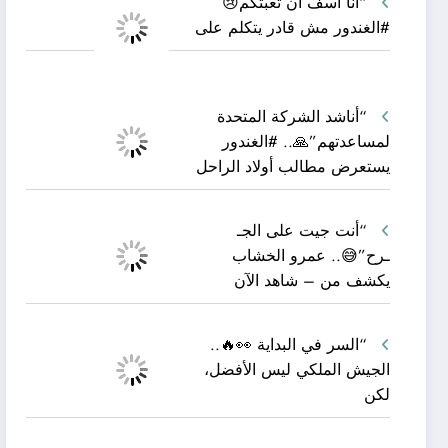
“أنا آسف أن تعبتكم😢
#الغندور مش قادر يتكلم على
“أناشد الشركة المتحدة
لمساعدتهم”🙏.. #الغندور
يستعرض مطالب أولاد الراحل
“أنت جيت على الجـ
ـرح”😅.. عمرو الخشاب
يكشف من – شاهد الآن
“السر في البداية 👀🔥..
الجيش الملكي ليس الأفضل،
لكن