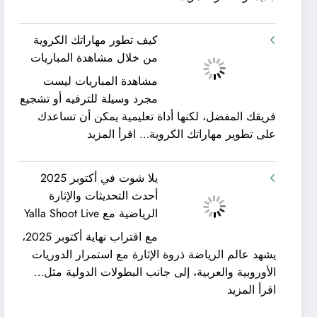
شركة
ورحلات
كيان
نيلية
كيف تطور مهاراتك الكروية
الخليج
–
من خلال مشاهدة المباريات
لنقل
بين
مشاهدة المباريات ليست
العفش
سحر
مجرد وسيلة للترفيه أو تشجيع
|
البحر
فريقك المفضل، لكنها أداة تعليمية يمكن أن تساعدك
تعرف
وجمال
:
على تطوير مهاراتك الكروية…
اقرأ المزيد
كيف
النيل
كيف
يمكن
مع
تطور
الحصول
شركة
يلا شوت في أكتوبر 2025
مهاراتك
على
جلوبال
أحدث التحديثات والإثارة
الكروية
خدمات
ألفا
الرياضية مع Yalla Shoot Live
من
نقل
ترافيل
مع اقتراب نهاية أكتوبر 2025،
خلال
عفش
يشهد عالم الرياضة ذروة الإثارة مع استمرار الدوريات
مشاهدة
مريحة
الأوروبية والعربية، إلى جانب البطولات الدولية مثل…
المباريات
وخالية
:
اقرأ المزيد
من
يلا
المفاجآت