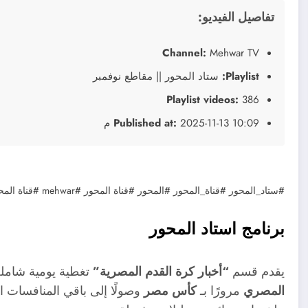
تفاصيل الفيديو:
Channel:
Mehwar TV
Playlist:
ستاد المحور || مقاطع نوفمبر
Playlist videos:
386
2025-11-13 10:09 م
Published at:
#ستاد_المحور #قناة_المحور #المحور #قناة المحور #mehwar #قناة المحور مباشر
برنامج استاد المحور
يقدم قسم
“أخبار كرة القدم المصرية”
تغطية يومية شاملة 
المصري
مرورًا بـ
كأس مصر
وصولًا إلى باقي المنافسات ال