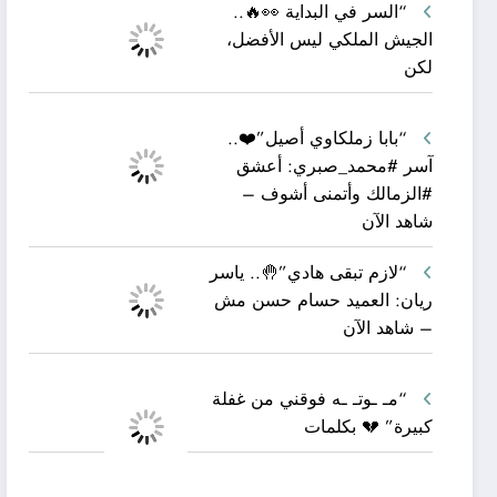
“السر في البداية 👀🔥..
الجيش الملكي ليس الأفضل،
لكن
“بابا زملكاوي أصيل”❤️..
آسر #محمد_صبري: أعشق
#الزمالك وأتمنى أشوف –
شاهد الآن
“لازم تبقى هادي”🤚.. ياسر
ريان: العميد حسام حسن مش
– شاهد الآن
“مـ ـوتـ ـه فوقني من غفلة
كبيرة” 💔 بكلمات