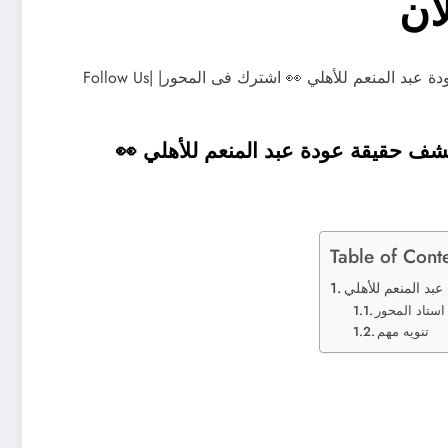
آن
خارج قائمة المنتخب لكأس الأمم 🏆… الغندور يكشف حقيقة عودة عبد المنعم للأهلي 👀 اشترك فى المحور| Follow Us|
شف حقيقة عودة عبد المنعم للأهلي 👀
Table of Cont
استاد المحور
تنويه مهم