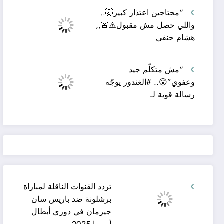
“محتاجين اعتذار كبير🤯..
واللي حصل مش مقبول⚠️🚨,,
هشام حنفي
“مش متكلّم جيد
وعفوي”😮.. #الغندور يوجّه
رسالة قوية لـ
تردد القنوات الناقلة لمباراة
برشلونة ضد باريس سان
جيرمان في دوري أبطال