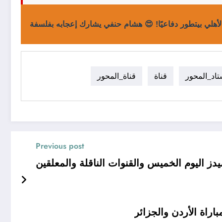
لأهلي بيتطور دفاعيًا! 😍 هشام حنفي يشارك إعجابه بفلسفة
اد_المحور
قناة
قناة_المحور
Previous post
يدز اليوم الخميس والقنوات الناقلة والمعلقين
راة الأردن والجزائر