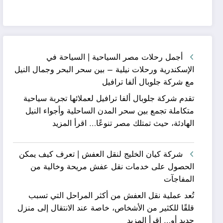
أجمل رحلات مصر السياحية | السياحة في
الإسكندرية ورحلات نيلية – بين سحر البحر وجمال النيل
مع شركة جلوبال ألفا ترافيل
تقدم شركة جلوبال ألفا ترافيل لعملائها تجربة سياحية
متكاملة تجمع بين سحر المدن الساحلية وأجواء النيل
:
الهادئة، حيث تمتلك مصر تنوعًا…
اقرأ المزيد
أجمل
رحلات
شركة كيان الخليج لنقل العفش | تعرف كيف يمكن
مصر
الحصول على خدمات نقل عفش مريحة وخالية من
السياحية
المفاجآت
|
تُعد عملية نقل العفش من أكثر المراحل التي تسبب
السياحة
قلقًا للكثير من الأشخاص، خاصة عند الانتقال إلى منزل
في
:
جديد أو…
اقرأ المزيد
الإسكندرية