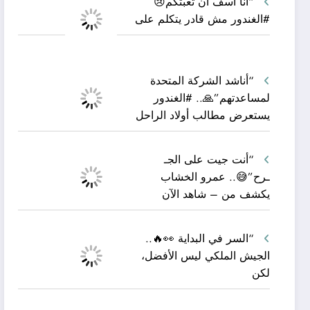
“أنا آسف أن تعبتكم😢
#الغندور مش قادر يتكلم على
“أناشد الشركة المتحدة
لمساعدتهم”🙏.. #الغندور
يستعرض مطالب أولاد الراحل
“أنت جيت على الجـ
ـرح”😅.. عمرو الخشاب
يكشف من – شاهد الآن
“السر في البداية 👀🔥..
الجيش الملكي ليس الأفضل،
لكن