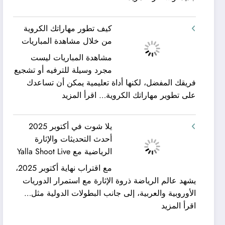
شركة
ورحلات
كيان
نيلية
كيف تطور مهاراتك الكروية
الخليج
–
من خلال مشاهدة المباريات
لنقل
بين
مشاهدة المباريات ليست
العفش
سحر
مجرد وسيلة للترفيه أو تشجيع
|
البحر
فريقك المفضل، لكنها أداة تعليمية يمكن أن تساعدك
تعرف
وجمال
:
على تطوير مهاراتك الكروية…
اقرأ المزيد
كيف
النيل
كيف
يمكن
مع
تطور
الحصول
شركة
يلا شوت في أكتوبر 2025
مهاراتك
على
جلوبال
أحدث التحديثات والإثارة
الكروية
خدمات
ألفا
الرياضية مع Yalla Shoot Live
من
نقل
ترافيل
مع اقتراب نهاية أكتوبر 2025،
خلال
عفش
يشهد عالم الرياضة ذروة الإثارة مع استمرار الدوريات
مشاهدة
مريحة
الأوروبية والعربية، إلى جانب البطولات الدولية مثل…
المباريات
وخالية
:
اقرأ المزيد
من
يلا
المفاجآت