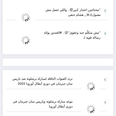
“محتاجين اعتذار كبير🤯.. واللي حصل مش
مقبول⚠️🚨,, هشام حنفي
“مش متكلّم جيد وعفوي”😮.. #الغندور يوجّه
رسالة قوية لـ
تردد القنوات الناقلة لمباراة برشلونة ضد باريس
سان جيرمان في دوري أبطال أوروبا 2025
موعد مباراة برشلونة وباريس سان جيرمان في
دوري أبطال أوروبا