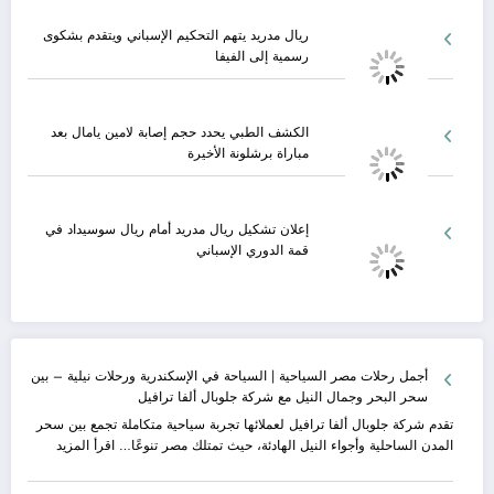
ريال مدريد يتهم التحكيم الإسباني ويتقدم بشكوى
رسمية إلى الفيفا
الكشف الطبي يحدد حجم إصابة لامين يامال بعد
مباراة برشلونة الأخيرة
إعلان تشكيل ريال مدريد أمام ريال سوسيداد في
قمة الدوري الإسباني
أجمل رحلات مصر السياحية | السياحة في الإسكندرية ورحلات نيلية – بين
سحر البحر وجمال النيل مع شركة جلوبال ألفا ترافيل
تقدم شركة جلوبال ألفا ترافيل لعملائها تجربة سياحية متكاملة تجمع بين سحر
:
المدن الساحلية وأجواء النيل الهادئة، حيث تمتلك مصر تنوعًا…
اقرأ المزيد
أجمل
رحلات