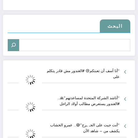
البحث
“أنا آسف أن تعبتكم😢 #الغندور مش قادر يتكلم
على
“أناشد الشركة المتحدة لمساعدتهم”🙏..
#الغندور يستعرض مطالب أولاد الراحل
“أنت جيت على الجـ ـرح”😅.. عمرو الخشاب
يكشف من – شاهد الآن