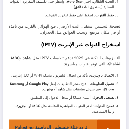
البحث التلقائي
: اختر
Auto Scan
، وانتظر حتى يكتشف التلفزيون القنوات
المحلية (يستغرق
1-3 دقائق
).
حفظ القنوات
: اضغط على
حفظ
لتخزين القنوات.
نصيحة
: لتحسين استقبال البث الأرضي، ضع الهوائي بالقرب من نافذة
أو في مكان مرتفع، وتجنب العوائق مثل الجدران.
استخراج القنوات عبر الإنترنت (IPTV)
التلفزيونات الذكية في 2025 تدعم تطبيقات
IPTV
مثل
شاهد
و
MBC
Shahid
، التي توفر قنوات مباشرة:
الاتصال بالإنترنت
: تأكد من اتصال التلفزيون بشبكة Wi-Fi أو كابل إيثرنت.
تحميل التطبيقات
: افتح متجر التطبيقات (مثل
Google Play
أو
Samsung
Store
)، وقم بتنزيل تطبيقات مثل
شاهد
أو
يوتيوب
.
تسجيل الدخول
: أنشئ حسابًا أو سجل الدخول إلى التطبيق.
تصفح القنوات
: اختر القنوات المباشرة المتاحة، مثل
MBC
أو
الجزيرة
،
وابدأ المشاهدة.
تردد قناة فلسطين الرياضية Palestine