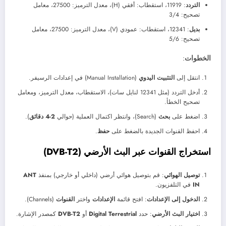
التردد
: 11919، استقطاب: أفقي (H)، معدل الترميز: 27500، معامل
تصحيح: 3/4
بديل
: 12341، استقطاب: عمودي (V)، معدل الترميز: 27500، معامل
تصحيح: 5/6
الخطوات
:
انتقل إلى
التثبيت اليدوي
(Manual Installation) في إعدادات الرسيفر.
أدخل التردد (مثل 12341 لنايل سات)، الاستقطاب، معدل الترميز، ومعامل
تصحيح الخطأ.
اضغط على
بحث
(Search)، وانتظر اكتمال العملية (حوالي
2-4 دقائق
).
احفظ القنوات الجديدة بالضغط على
حفظ
.
استخراج القنوات عبر البث الأرضي (DVB-T2)
توصيل الهوائي
: قم بتوصيل هوائي أرضي (داخلي أو خارجي) بمنفذ
ANT
IN
في التلفزيون.
الدخول إلى الإعدادات
: افتح قائمة
الإعدادات
واختر
القنوات
(Channels).
اختيار البث الأرضي
: حدد
Digital Terrestrial
أو
DVB-T2
كمصدر الإشارة.