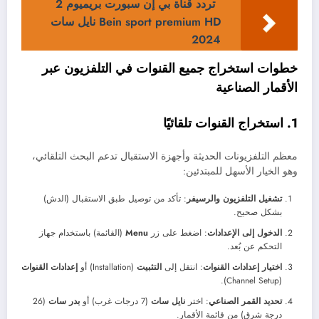
تردد قناة بي إن سبورت بريميوم 2
Bein sport premium HD نايل سات
2024
خطوات استخراج جميع القنوات في التلفزيون عبر
الأقمار الصناعية
1. استخراج القنوات تلقائيًا
معظم التلفزيونات الحديثة وأجهزة الاستقبال تدعم البحث التلقائي،
وهو الخيار الأسهل للمبتدئين:
تشغيل التلفزيون والرسيفر
: تأكد من توصيل طبق الاستقبال (الدش)
بشكل صحيح.
الدخول إلى الإعدادات
: اضغط على زر
Menu
(القائمة) باستخدام جهاز
التحكم عن بُعد.
اختيار إعدادات القنوات
: انتقل إلى
التثبيت
(Installation) أو
إعدادات القنوات
(Channel Setup).
تحديد القمر الصناعي
: اختر
نايل سات
(7 درجات غرب) أو
بدر سات
(26
درجة شرق) من قائمة الأقمار.