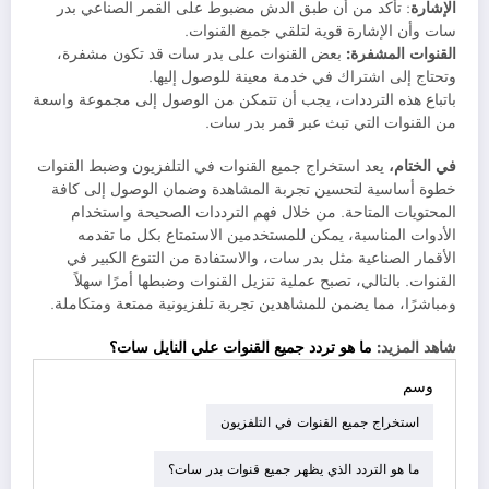
الإشارة
: تأكد من أن طبق الدش مضبوط على القمر الصناعي بدر
سات وأن الإشارة قوية لتلقي جميع القنوات.
القنوات المشفرة:
بعض القنوات على بدر سات قد تكون مشفرة،
وتحتاج إلى اشتراك في خدمة معينة للوصول إليها.
باتباع هذه الترددات، يجب أن تتمكن من الوصول إلى مجموعة واسعة
من القنوات التي تبث عبر قمر بدر سات.
في الختام،
يعد استخراج جميع القنوات في التلفزيون وضبط القنوات
خطوة أساسية لتحسين تجربة المشاهدة وضمان الوصول إلى كافة
المحتويات المتاحة. من خلال فهم الترددات الصحيحة واستخدام
الأدوات المناسبة، يمكن للمستخدمين الاستمتاع بكل ما تقدمه
الأقمار الصناعية مثل بدر سات، والاستفادة من التنوع الكبير في
القنوات. بالتالي، تصبح عملية تنزيل القنوات وضبطها أمرًا سهلاً
ومباشرًا، مما يضمن للمشاهدين تجربة تلفزيونية ممتعة ومتكاملة.
شاهد المزيد:
ما هو تردد جميع القنوات علي النايل سات؟
وسم
استخراج جميع القنوات في التلفزيون
ما هو التردد الذي يظهر جميع قنوات بدر سات؟