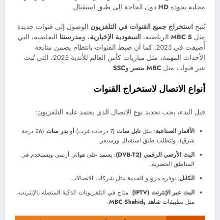
محلية بجودة
HD
دون الحاجة إلى طبق استقبال.
يُتيح
استخراج جميع القنوات في التلفزيون
الوصول إلى قنوات جديدة
مثل
MBC 5
الرياضية،
السعودية الإخبارية
، و
مدرستنا
التعليمية، التي
أُضيفت في 2025. كما أن ضبط القنوات بانتظام يضمن متابعة
الأحداث المهمة، مثل مباريات كأس العالم للأندية 2025، التي تُبث
عبر قنوات مثل
MBC مصر
و
SSC
.
أنواع الاتصال لاستخراج القنوات
قبل البدء، يجب تحديد نوع الاتصال الذي يعتمد عليه التلفزيون:
الأقمار الصناعية
: مثل
نايل سات
(7 درجات غرب) أو
بدر سات
(26 درجة
شرق)، وتتطلب طبق استقبال ورسيفر.
البث الأرضي الرقمي (DVB-T2)
: يعتمد على هوائي أرضي ويستخدم في
المناطق الحضرية.
الكابل
: يوفره مزودو الخدمة مثل شركات الاتصالات.
البث عبر الإنترنت (IPTV)
: متاح في التلفزيونات الذكية المتصلة بالإنترنت،
مثل تطبيقات
شاهد
و
MBC Shahid
.