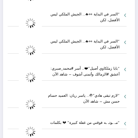
“السر في البداية 👀🔥.. الجيش الملكي ليس
الأفضل، لكن
“السر في البداية 👀🔥.. الجيش الملكي ليس
الأفضل، لكن
“بابا زملكاوي أصيل”❤️.. آسر #محمد_صبري:
أعشق #الزمالك وأتمنى أشوف – شاهد الآن
“لازم تبقى هادي”🤚.. ياسر ريان: العميد حسام
حسن مش – شاهد الآن
“مـ ـوتـ ـه فوقني من غفلة كبيرة” 💔 بكلمات