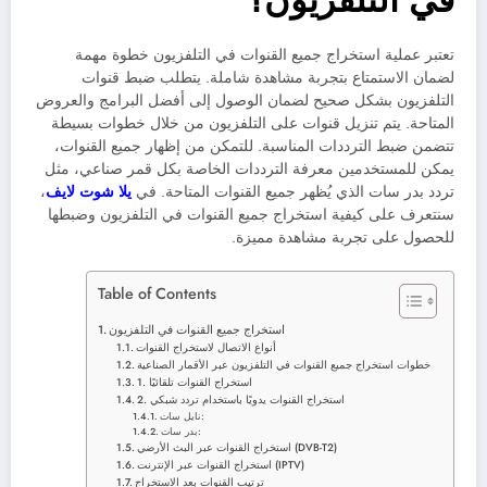
في التلفزيون؟
تعتبر عملية استخراج جميع القنوات في التلفزيون خطوة مهمة
لضمان الاستمتاع بتجربة مشاهدة شاملة. يتطلب ضبط قنوات
التلفزيون بشكل صحيح لضمان الوصول إلى أفضل البرامج والعروض
المتاحة. يتم تنزيل قنوات على التلفزيون من خلال خطوات بسيطة
تتضمن ضبط الترددات المناسبة. للتمكن من إظهار جميع القنوات،
يمكن للمستخدمين معرفة الترددات الخاصة بكل قمر صناعي، مثل
تردد بدر سات الذي يُظهر جميع القنوات المتاحة. في
يلا شوت لايف
،
سنتعرف على كيفية استخراج جميع القنوات في التلفزيون وضبطها
للحصول على تجربة مشاهدة مميزة.
Table of Contents
استخراج جميع القنوات في التلفزيون
أنواع الاتصال لاستخراج القنوات
خطوات استخراج جميع القنوات في التلفزيون عبر الأقمار الصناعية
1. استخراج القنوات تلقائيًا
2. استخراج القنوات يدويًا باستخدام تردد شبكي
نايل سات:
بدر سات:
استخراج القنوات عبر البث الأرضي (DVB-T2)
استخراج القنوات عبر الإنترنت (IPTV)
ترتيب القنوات بعد الاستخراج