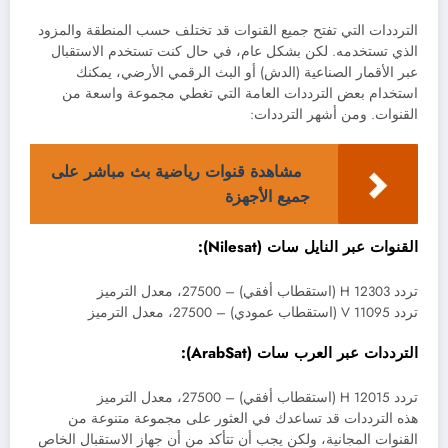
الترددات التي تفتح جميع القنوات قد تختلف حسب المنطقة والمزود
الذي تستخدمه. لكن بشكل عام، في حال كنت تستخدم الاستقبال
عبر الأقمار الصناعية (الدش) أو البث الرقمي الأرضي، يمكنك
استخدام بعض الترددات العامة التي تغطي مجموعة واسعة من
القنوات. ومن أشهر الترددات:
مشاهدة قنوات رياضية بث مباشر على
جميع الأجهزة
القنوات عبر النايل سات (Nilesat):
تردد 12303 H (استقطاب أفقي) – 27500، معدل الترميز
تردد 11095 V (استقطاب عمودي) – 27500، معدل الترميز
الترددات عبر العرب سات (ArabSat):
تردد 12015 H (استقطاب أفقي) – 27500، معدل الترميز
هذه الترددات قد تساعدك في العثور على مجموعة متنوعة من
القنوات المجانية، ولكن يجب أن تتأكد من أن جهاز الاستقبال الخاص