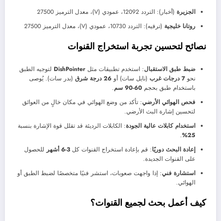
الجزيرة
(أخبار): التردد 12092، عمودي (V)، معدل الترميز 27500
روتانا خليجية
(ترفيه): التردد 10730، عمودي (V)، معدل الترميز 27500
نصائح لتحسين تجربة استخراج القنوات
ضبط طبق الاستقبال
: استخدم تطبيقات مثل
DishPointer
لتوجيه الطبق
نحو
7 درجات غرب
(نايل سات) أو
26 درجة شرق
(بدر سات). يُوصى
باستخدام طبق بحجم
60-90 سم
.
فحص الهوائي الأرضي
: تأكد من وضع الهوائي في مكان خالٍ من العوائق
لتحسين إشارة البث الأرضي.
استخدام كابلات عالية الجودة
: الكابلات الرديئة قد تقلل قوة الإشارة بنسبة
.
25%
إعادة البحث دوريًا
: قم بإعادة استخراج القنوات كل
3-6 أشهر
للحصول
على القنوات الجديدة.
استشارة فني
: إذا واجهت صعوبات، استشر فنيًا متخصصًا لضبط الطبق أو
الهوائي.
كيف أعمل بحث لجميع القنوات؟