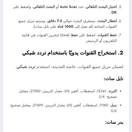
اختيار البحث التلقائي
: حدد
Auto Scan
أو
البحث التلقائي
، واضغط على
.
OK
انتظار البحث
: يستغرق البحث حوالي
3-7 دقائق
، وسيتم تنزيل جميع
القنوات المتاحة (قد تصل إلى
1000 قناة
على نايل سات).
حفظ القنوات
: اضغط على
حفظ
(Save) لتخزين القنوات في قائمة
التلفزيون أو الرسيفر.
2. استخراج القنوات يدويًا باستخدام تردد شبكي
لضمان تنزيل جميع القنوات، خاصة الجديدة، استخدم
تردد شبكي
:
نايل سات:
التردد
: 12341، استقطاب: أفقي (H)، معدل الترميز: 27500، معامل
تصحيح: 3/4
بديل
: 11180، استقطاب: أفقي (H)، معدل الترميز: 27499، معامل تصحيح:
5/6
بدر سات: