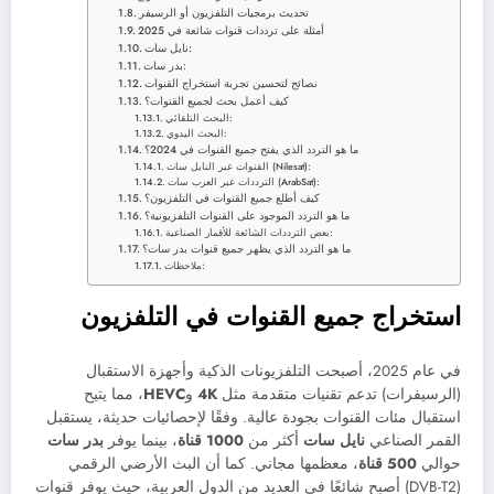
تحديث برمجيات التلفزيون أو الرسيفر
أمثلة على ترددات قنوات شائعة في 2025
نايل سات:
بدر سات:
نصائح لتحسين تجربة استخراج القنوات
كيف أعمل بحث لجميع القنوات؟
البحث التلقائي:
البحث اليدوي:
ما هو التردد الذي يفتح جميع القنوات في 2024؟
القنوات عبر النايل سات (Nilesat):
الترددات عبر العرب سات (ArabSat):
كيف أطلع جميع القنوات في التلفزيون؟
ما هو التردد الموجود على القنوات التلفزيونية؟
بعض الترددات الشائعة للأقمار الصناعية:
ما هو التردد الذي يظهر جميع قنوات بدر سات؟
ملاحظات:
استخراج جميع القنوات في التلفزيون
في عام 2025، أصبحت التلفزيونات الذكية وأجهزة الاستقبال
(الرسيفرات) تدعم تقنيات متقدمة مثل
4K
و
HEVC
، مما يتيح
استقبال مئات القنوات بجودة عالية. وفقًا لإحصائيات حديثة، يستقبل
القمر الصناعي
نايل سات
أكثر من
1000 قناة
، بينما يوفر
بدر سات
حوالي
500 قناة
، معظمها مجاني. كما أن البث الأرضي الرقمي
(DVB-T2) أصبح شائعًا في العديد من الدول العربية، حيث يوفر قنوات