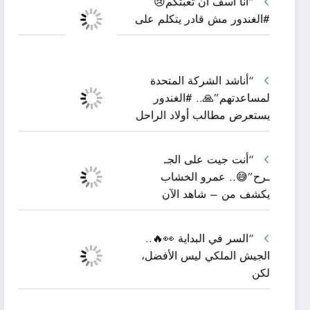
“أنا آسف أن تعبتكم😢
#الغندور مش قادر يتكلم على
“أناشد الشركة المتحدة
لمساعدتهم”🙏.. #الغندور
يستعرض مطالب أولاد الراحل
“أنت جيت على الجـ
ـرح”😅.. عمرو الخشاب
يكشف من – شاهد الآن
“السر في البداية 👀🔥..
الجيش الملكي ليس الأفضل،
لكن