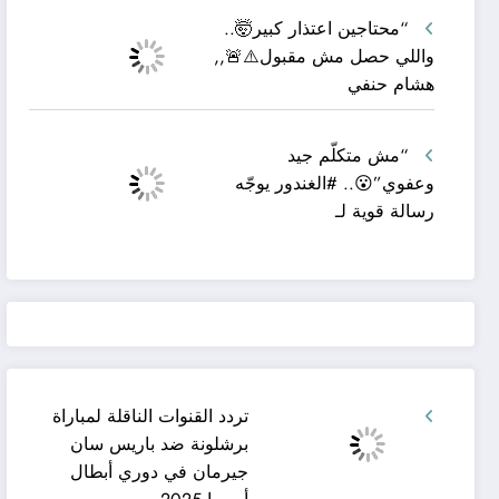
“محتاجين اعتذار كبير🤯..
واللي حصل مش مقبول⚠️🚨,,
هشام حنفي
“مش متكلّم جيد
وعفوي”😮.. #الغندور يوجّه
رسالة قوية لـ
تردد القنوات الناقلة لمباراة
برشلونة ضد باريس سان
جيرمان في دوري أبطال