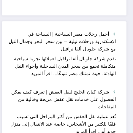
أجمل رحلات مصر السياحية | السياحة في
الإسكندرية ورحلات نيلية – بين سحر البحر وجمال النيل
مع شركة جلوبال ألفا ترافيل
تقدم شركة جلوبال ألفا ترافيل لعملائها تجربة سياحية
متكاملة تجمع بين سحر المدن الساحلية وأجواء النيل
:
الهادئة، حيث تمتلك مصر تنوعًا…
اقرأ المزيد
أجمل
رحلات
شركة كيان الخليج لنقل العفش | تعرف كيف يمكن
مصر
الحصول على خدمات نقل عفش مريحة وخالية من
السياحية
المفاجآت
|
تُعد عملية نقل العفش من أكثر المراحل التي تسبب
السياحة
قلقًا للكثير من الأشخاص، خاصة عند الانتقال إلى منزل
في
:
جديد أو…
اقرأ المزيد
الإسكندرية