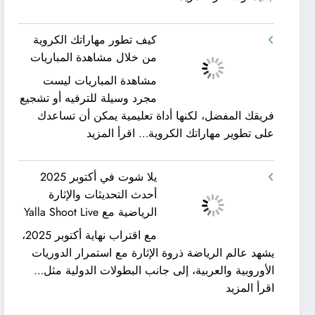
شركة
ورحلات
كيان
نيلية
كيف تطور مهاراتك الكروية
الخليج
–
من خلال مشاهدة المباريات
لنقل
بين
مشاهدة المباريات ليست
العفش
سحر
مجرد وسيلة للترفيه أو تشجيع
|
البحر
فريقك المفضل، لكنها أداة تعليمية يمكن أن تساعدك
تعرف
وجمال
:
على تطوير مهاراتك الكروية…
اقرأ المزيد
كيف
النيل
كيف
يمكن
مع
تطور
الحصول
شركة
يلا شوت في أكتوبر 2025
مهاراتك
على
جلوبال
أحدث التحديثات والإثارة
الكروية
خدمات
ألفا
الرياضية مع Yalla Shoot Live
من
نقل
ترافيل
مع اقتراب نهاية أكتوبر 2025،
خلال
عفش
يشهد عالم الرياضة ذروة الإثارة مع استمرار الدوريات
مشاهدة
مريحة
الأوروبية والعربية، إلى جانب البطولات الدولية مثل…
المباريات
وخالية
:
اقرأ المزيد
من
يلا
المفاجآت