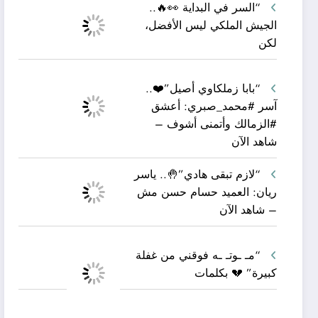
“السر في البداية 👀🔥..
الجيش الملكي ليس الأفضل،
لكن
“بابا زملكاوي أصيل”❤️..
آسر #محمد_صبري: أعشق
#الزمالك وأتمنى أشوف –
شاهد الآن
“لازم تبقى هادي”🤚.. ياسر
ريان: العميد حسام حسن مش
– شاهد الآن
“مـ ـوتـ ـه فوقني من غفلة
كبيرة” 💔 بكلمات