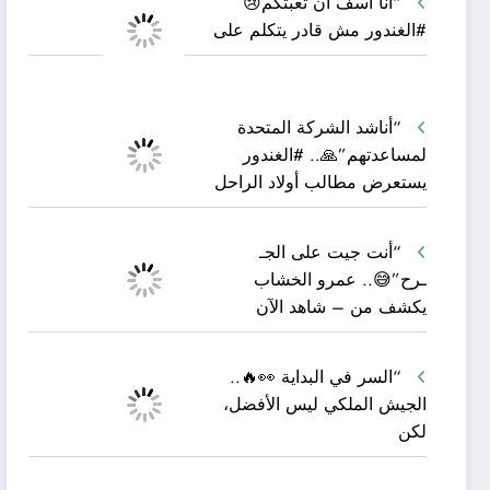
“أنا آسف أن تعبتكم😢
#الغندور مش قادر يتكلم على
“أناشد الشركة المتحدة
لمساعدتهم”🙏.. #الغندور
يستعرض مطالب أولاد الراحل
“أنت جيت على الجـ
ـرح”😅.. عمرو الخشاب
يكشف من – شاهد الآن
“السر في البداية 👀🔥..
الجيش الملكي ليس الأفضل،
لكن