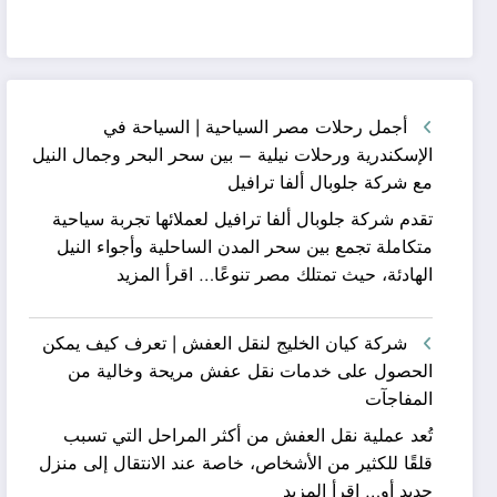
أجمل رحلات مصر السياحية | السياحة في
الإسكندرية ورحلات نيلية – بين سحر البحر وجمال النيل
مع شركة جلوبال ألفا ترافيل
تقدم شركة جلوبال ألفا ترافيل لعملائها تجربة سياحية
متكاملة تجمع بين سحر المدن الساحلية وأجواء النيل
:
الهادئة، حيث تمتلك مصر تنوعًا…
اقرأ المزيد
أجمل
رحلات
شركة كيان الخليج لنقل العفش | تعرف كيف يمكن
مصر
الحصول على خدمات نقل عفش مريحة وخالية من
السياحية
المفاجآت
|
تُعد عملية نقل العفش من أكثر المراحل التي تسبب
السياحة
قلقًا للكثير من الأشخاص، خاصة عند الانتقال إلى منزل
في
:
جديد أو…
اقرأ المزيد
الإسكندرية