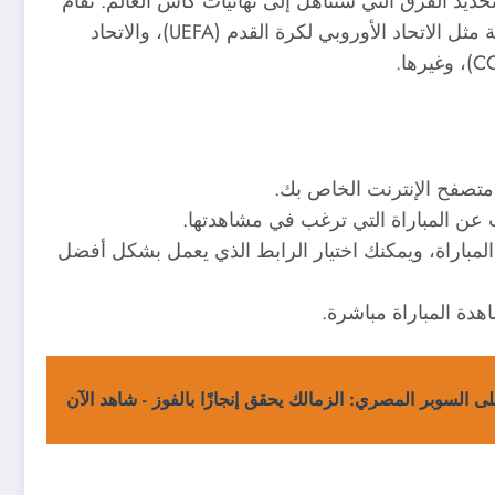
ديد الفرق التي ستتأهل إلى نهائيات كأس العالم. تقام
هذه التصفيات في جميع القارات، وتنظمها الاتحادات القارية مثل الاتحاد الأوروبي لكرة القدم (UEFA)، والاتحاد
 المباراة، ويمكنك اختيار الرابط الذي يعمل بشكل أفضل
لى السوبر المصري: الزمالك يحقق إنجازًا بالفوز - شاهد الآن