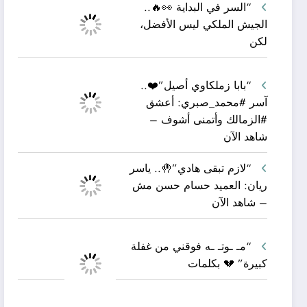
“السر في البداية 👀🔥..
الجيش الملكي ليس الأفضل،
لكن
“بابا زملكاوي أصيل”❤️..
آسر #محمد_صبري: أعشق
#الزمالك وأتمنى أشوف –
شاهد الآن
“لازم تبقى هادي”🤚.. ياسر
ريان: العميد حسام حسن مش
– شاهد الآن
“مـ ـوتـ ـه فوقني من غفلة
كبيرة” 💔 بكلمات