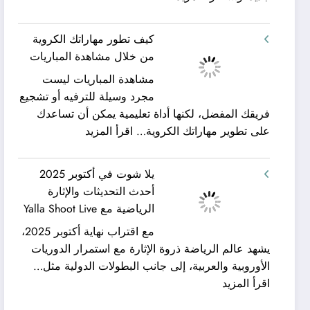
شركة
ورحلات
كيان
نيلية
كيف تطور مهاراتك الكروية
الخليج
–
من خلال مشاهدة المباريات
لنقل
بين
مشاهدة المباريات ليست
العفش
سحر
مجرد وسيلة للترفيه أو تشجيع
|
البحر
فريقك المفضل، لكنها أداة تعليمية يمكن أن تساعدك
تعرف
وجمال
:
على تطوير مهاراتك الكروية…
اقرأ المزيد
كيف
النيل
كيف
يمكن
مع
تطور
الحصول
شركة
يلا شوت في أكتوبر 2025
مهاراتك
على
جلوبال
أحدث التحديثات والإثارة
الكروية
خدمات
ألفا
الرياضية مع Yalla Shoot Live
من
نقل
ترافيل
مع اقتراب نهاية أكتوبر 2025،
خلال
عفش
يشهد عالم الرياضة ذروة الإثارة مع استمرار الدوريات
مشاهدة
مريحة
الأوروبية والعربية، إلى جانب البطولات الدولية مثل…
المباريات
وخالية
:
اقرأ المزيد
من
يلا
المفاجآت