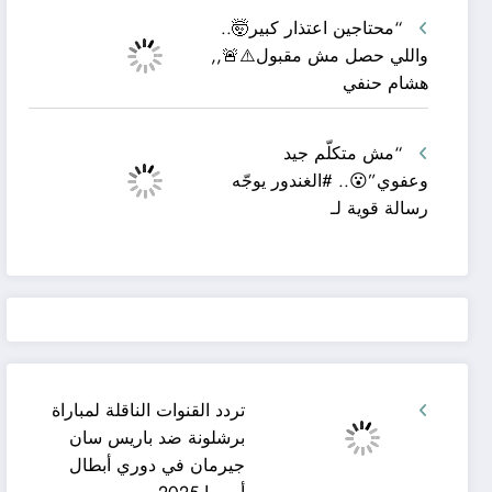
“محتاجين اعتذار كبير🤯..
واللي حصل مش مقبول⚠️🚨,,
هشام حنفي
“مش متكلّم جيد
وعفوي”😮.. #الغندور يوجّه
رسالة قوية لـ
تردد القنوات الناقلة لمباراة
برشلونة ضد باريس سان
جيرمان في دوري أبطال