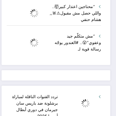
“محتاجين اعتذار كبير🤯..
واللي حصل مش مقبول⚠️🚨,,
هشام حنفي
“مش متكلّم جيد
وعفوي”😮.. #الغندور يوجّه
رسالة قوية لـ
تردد القنوات الناقلة لمباراة
برشلونة ضد باريس سان
جيرمان في دوري أبطال