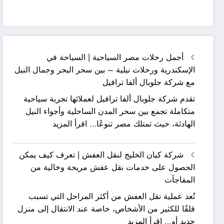
أجمل رحلات مصر السياحية | السياحة في
الإسكندرية ورحلات نيلية – بين سحر البحر وجمال النيل
مع شركة جلوبال ألفا ترافيل
تقدم شركة جلوبال ألفا ترافيل لعملائها تجربة سياحية
متكاملة تجمع بين سحر المدن الساحلية وأجواء النيل
:
الهادئة، حيث تمتلك مصر تنوعًا…
اقرأ المزيد
أجمل
رحلات
شركة كيان الخليج لنقل العفش | تعرف كيف يمكن
مصر
الحصول على خدمات نقل عفش مريحة وخالية من
السياحية
المفاجآت
|
تُعد عملية نقل العفش من أكثر المراحل التي تسبب
السياحة
قلقًا للكثير من الأشخاص، خاصة عند الانتقال إلى منزل
في
:
جديد أو…
اقرأ المزيد
الإسكندرية