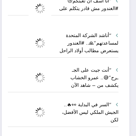
“أنا آسف أن تعبتكم😢
#الغندور مش قادر يتكلم على
“أناشد الشركة المتحدة
لمساعدتهم”🙏.. #الغندور
يستعرض مطالب أولاد الراحل
“أنت جيت على الجـ
ـرح”😅.. عمرو الخشاب
يكشف من – شاهد الآن
“السر في البداية 👀🔥..
الجيش الملكي ليس الأفضل،
لكن