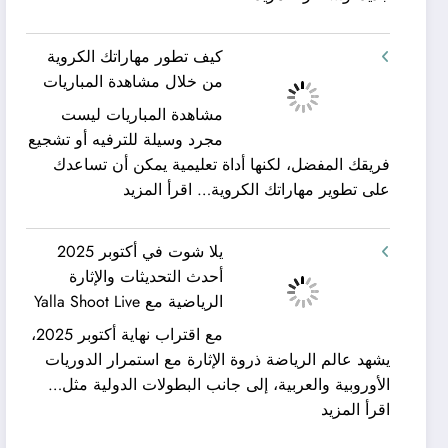
شركة
ورحلات
كيان
نيلية
كيف تطور مهاراتك الكروية
الخليج
–
من خلال مشاهدة المباريات
لنقل
بين
مشاهدة المباريات ليست
العفش
سحر
مجرد وسيلة للترفيه أو تشجيع
|
البحر
فريقك المفضل، لكنها أداة تعليمية يمكن أن تساعدك
تعرف
وجمال
:
على تطوير مهاراتك الكروية…
اقرأ المزيد
كيف
النيل
كيف
يمكن
مع
تطور
الحصول
شركة
يلا شوت في أكتوبر 2025
مهاراتك
على
جلوبال
أحدث التحديثات والإثارة
الكروية
خدمات
ألفا
الرياضية مع Yalla Shoot Live
من
نقل
ترافيل
مع اقتراب نهاية أكتوبر 2025،
خلال
عفش
يشهد عالم الرياضة ذروة الإثارة مع استمرار الدوريات
مشاهدة
مريحة
الأوروبية والعربية، إلى جانب البطولات الدولية مثل…
المباريات
وخالية
:
اقرأ المزيد
من
يلا
المفاجآت