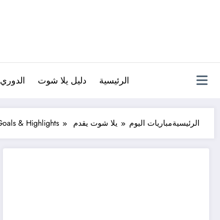
لتجاوز
لى
لمحتوى
الرئيسية
دليل يلا شوت
الدوري 
الرئيسية
مباريات اليوم
يلا شوت يقدم Egypt vs New Zealand 1-0 All Goals & Highlights