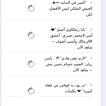
“السر في البداية 👀🔥..
الجيش الملكي ليس الأفضل،
لكن
“بابا زملكاوي أصيل”❤️..
آسر #محمد_صبري: أعشق
#الزمالك وأتمنى أشوف –
شاهد الآن
“لازم تبقى هادي”🤚.. ياسر
ريان: العميد حسام حسن مش
– شاهد الآن
“مـ ـوتـ ـه فوقني من غفلة
كبيرة” 💔 بكلمات